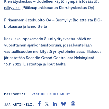
Kierrätyskeskus – Uudelleenkäytön ympäristösäästöt
näkyviksi
(Pääkaupunkiseudun Kierrätyskeskus Oy)
Pirkanmaan Jätehuolto Oy – Biomylly: Biojätteistä BIG-
biokaasua ja lannoitteita
Keskuskauppakamarin Suuri yritysvastuupäivä on
vuosittainen ajankohtaisfoorumi, jossa käsitellään
vastuullisuuden merkitystä yritystoiminnassa. Tilaisuus
järjestetään Scandic Grand Centralissa Helsingissä
16.11.2022. Lisätietoja ja liput
täältä
.
KATEGORIAT:
VASTUULLISUUS, MUUT
JAA ARTIKKELI: