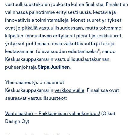
vastuullisuustekojen joukosta kolme finalistia. Finalistien
valinnassa painotimme erityisesti uusia, kestäviä ja
innovatiivisia toimintamalleja. Monet suuret yritykset
ovat jo pitkällä vastuullisuudessaan, mutta toivomme
kilpailun kannustavan erityisesti pienet ja keskisuuret
yritykset pohtimaan omaa vaikuttavuutta ja tekoja
kestävämmän tulevaisuuden edistämiseksi”, sanoo
Keskuskauppakamarin vastuullisuuslautakunnan
puheenjohtaja
Sirpa Juutinen
.
Yleisöäänestys on auennut
Keskuskauppakamarin
verkkosivuille
. Finaalissa ovat
seuraavat vastuullisuusteot:
Vaatelaastari – Paikkaamisen vallankumous!
(Oikiat
Design Oy)