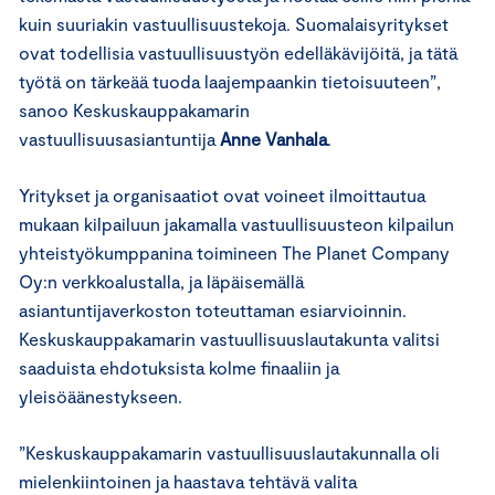
kuin suuriakin vastuullisuustekoja. Suomalaisyritykset
ovat todellisia vastuullisuustyön edelläkävijöitä, ja tätä
työtä on tärkeää tuoda laajempaankin tietoisuuteen”,
sanoo Keskuskauppakamarin
vastuullisuusasiantuntija
Anne Vanhala
.
Yritykset ja organisaatiot ovat voineet ilmoittautua
mukaan kilpailuun jakamalla vastuullisuusteon kilpailun
yhteistyökumppanina toimineen The Planet Company
Oy:n verkkoalustalla, ja läpäisemällä
asiantuntijaverkoston toteuttaman esiarvioinnin.
Keskuskauppakamarin vastuullisuuslautakunta valitsi
saaduista ehdotuksista kolme finaaliin ja
yleisöäänestykseen.
”Keskuskauppakamarin vastuullisuuslautakunnalla oli
mielenkiintoinen ja haastava tehtävä valita