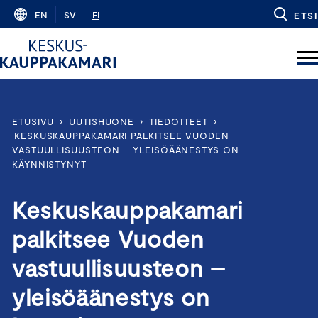
Skip
EN
SV
FI
ETSI
to
content
ETUSIVU
›
UUTISHUONE
›
TIEDOTTEET
›
KESKUSKAUPPAKAMARI PALKITSEE VUODEN
VASTUULLISUUSTEON – YLEISÖÄÄNESTYS ON
KÄYNNISTYNYT
Keskuskauppakamari
palkitsee Vuoden
vastuullisuusteon –
yleisöäänestys on