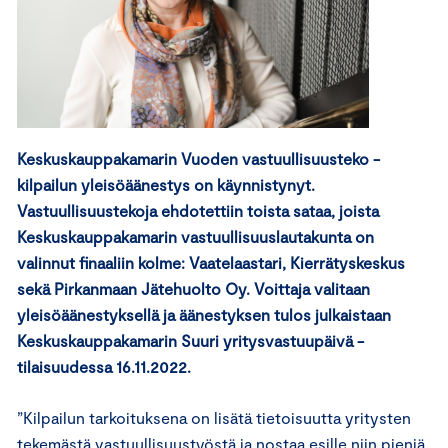
Keskuskauppakamarin Vuoden vastuullisuusteko -
kilpailun yleisöäänestys on käynnistynyt.
Vastuullisuustekoja ehdotettiin toista sataa, joista
Keskuskauppakamarin vastuullisuuslautakunta on
valinnut finaaliin kolme: Vaatelaastari, Kierrätyskeskus
sekä Pirkanmaan Jätehuolto Oy. Voittaja valitaan
yleisöäänestyksellä ja äänestyksen tulos julkaistaan
Keskuskauppakamarin Suuri yritysvastuupäivä -
tilaisuudessa 16.11.2022.
”Kilpailun tarkoituksena on lisätä tietoisuutta yritysten
tekemästä vastuullisuustyöstä ja nostaa esille niin pieniä