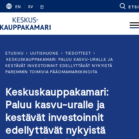
Skip
EN
SV
FI
ETSI
to
content
ETUSIVU
›
UUTISHUONE
›
TIEDOTTEET
›
KESKUSKAUPPAKAMARI: PALUU KASVU-URALLE JA
KESTÄVÄT INVESTOINNIT EDELLYTTÄVÄT NYKYISTÄ
PAREMMIN TOIMIVIA PÄÄOMAMARKKINOITA
Keskuskauppakamari:
Paluu kasvu-uralle ja
kestävät investoinnit
edellyttävät nykyistä