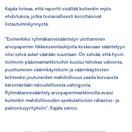
Kajala toteaa, että raportti sisältää kuitenkin myös
ehdotuksia, jotka tosiasiallisesti korottaisivat
listautumiskynnystä.
”Esimerkiksi ryhmäkannesääntelyn ulottaminen
arvopaperien liikkeeseenlaskijoita koskevaan sääntelyyn
olisi selvä askel väärään suuntaan. On selvää, että hyvin
toimiviin pääomamarkkinoihin kuuluu tehokas valvonta,
puuttuminen väärinkäytöksiin ja väärinkäytösten
kohteeksi joutuneiden mahdollisuus saada korvausta
kärsimästään taloudellisesta vahingosta.
Ryhmäkannesääntely arvopaperimarkkinoilla avaisi
kuitenkin mahdollisuuden spekulatiivisiin rahastus- ja
painostusyrityksiin”, Kajala sanoo.