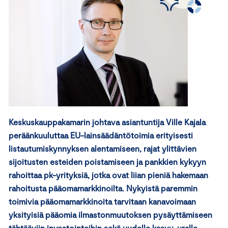
Keskuskauppakamarin johtava asiantuntija Ville Kajala
peräänkuuluttaa EU-lainsäädäntötoimia erityisesti
listautumiskynnyksen alentamiseen, rajat ylittävien
sijoitusten esteiden poistamiseen ja pankkien kykyyn
rahoittaa pk-yrityksiä, jotka ovat liian pieniä hakemaan
rahoitusta pääomamarkkinoilta. Nykyistä paremmin
toimivia pääomamarkkinoita tarvitaan kanavoimaan
yksityisiä pääomia ilmastonmuutoksen pysäyttämiseen
tähtääviin investointeihin sekä uudelle kasvu-uralle