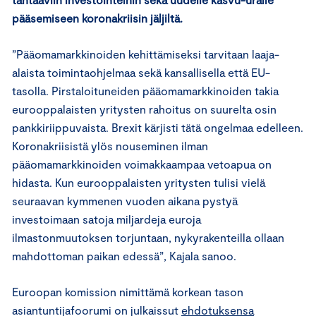
pääsemiseen koronakriisin jäljiltä.
”Pääomamarkkinoiden kehittämiseksi tarvitaan laaja-
alaista toimintaohjelmaa sekä kansallisella että EU-
tasolla. Pirstaloituneiden pääomamarkkinoiden takia
eurooppalaisten yritysten rahoitus on suurelta osin
pankkiriippuvaista. Brexit kärjisti tätä ongelmaa edelleen.
Koronakriisistä ylös nouseminen ilman
pääomamarkkinoiden voimakkaampaa vetoapua on
hidasta. Kun eurooppalaisten yritysten tulisi vielä
seuraavan kymmenen vuoden aikana pystyä
investoimaan satoja miljardeja euroja
ilmastonmuutoksen torjuntaan, nykyrakenteilla ollaan
mahdottoman paikan edessä”, Kajala sanoo.
Euroopan komission nimittämä korkean tason
asiantuntijafoorumi on julkaissut
ehdotuksensa