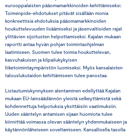
eurooppalaisten pääomamarkkinoiden kehittämiseksi.
Toimenpide-ehdotukset pitävät sisällään monia
konkreettisia ehdotuksia pääomamarkkinoiden
houkuttelevuuden lisäämiseksi ja jäsenvaltioiden rajat
ylittävien sijoitusten helpottamiseksi. Kajalan mukaan
raportti antaa hyvän pohjan toimintaohjelman
laatimiseen. Suomen tulee toimia houkuttelevan,
kasvuhakuisen ja kilpailukykyisen
liiketoimintaympäristön luomiseksi. Myös kansalaisten
talouslukutaidon kehittämiseen tulee panostaa.
Listautumiskynnyksen alentaminen edellyttää Kajalan
mukaan EU-lainsäädännön yleistä selkeyttämistä sekä
kohdennettuja helpotuksia yksittäisiin vaatimuksiin.
Uuden sääntelyn antamisen sijaan huomiota tulee
kiinnittää voimassa olevan sääntelyn yhdenmukaiseen ja
käytännönläheiseen soveltamiseen. Kansallisella tasolla