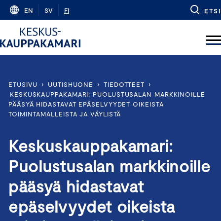
Skip
EN
SV
FI
ETSI
to
content
ETUSIVU
›
UUTISHUONE
›
TIEDOTTEET
›
KESKUSKAUPPAKAMARI: PUOLUSTUSALAN MARKKINOILLE
PÄÄSYÄ HIDASTAVAT EPÄSELVYYDET OIKEISTA
TOIMINTAMALLEISTA JA VÄYLISTÄ
Keskuskauppakamari:
Puolustusalan markkinoille
pääsyä hidastavat
epäselvyydet oikeista