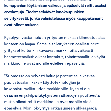
kumppanien löytämisen vaikeus ja epäselvät reitit osaksi
arvoketjuja.
Tiedot selviävät Innokaupunkien
selvityksestä, jonka valmistelussa myös kauppakamarit
ovat olleet mukana.
Kyselyyn vastanneiden yritysten mukaan kiinnostus alaa
kohtaan on laajaa. Samalla selvitykseen osallistuneet
yritykset kuitenkin kuvaavat markkinoita vaikeasti
hahmotettaviksi: oikeat kontaktit, toimintamallit ja väylät
markkinoille ovat monille edelleen epäselviä.
”Suomessa on selvästi halua ja potentiaalia kasvaa
puolustusalan, kaksi- käyttöteknologian ja
kokonaisturvallisuuden markkinoille. Kyse ei ole
osaamisen ja kilpailukykyisten ratkaisujen puutteesta,
mutta oikeat reitit markkinoille ovat monille vielä
epäselviä. Moni pk-yritys ratkaisuineen uhkaa jäädä