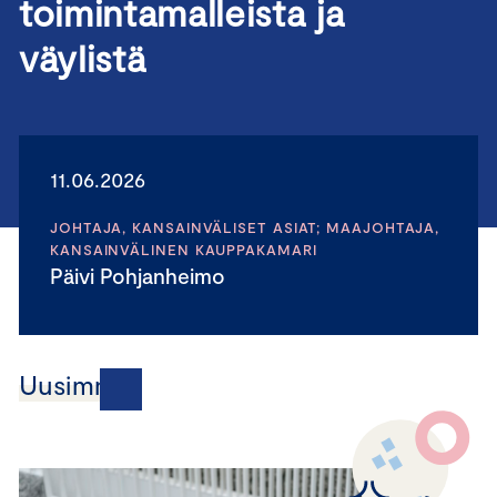
toimintamalleista ja
väylistä
11.06.2026
JOHTAJA, KANSAINVÄLISET ASIAT; MAAJOHTAJA,
KANSAINVÄLINEN KAUPPAKAMARI
Päivi Pohjanheimo
Uusimmat