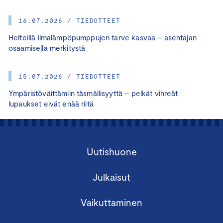
16.07.2026 / TIEDOTTEET
Helteillä ilmalämpöpumppujen tarve kasvaa – asentajan
osaamisella merkitystä
15.07.2026 / TIEDOTTEET
Ympäristöväittämiin täsmällisyyttä – pelkät vihreät
lupaukset eivät enää riitä
Uutishuone
Julkaisut
Vaikuttaminen