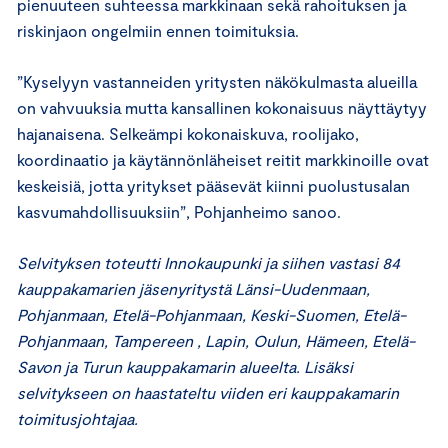
pienuuteen suhteessa markkinaan sekä rahoituksen ja
riskinjaon ongelmiin ennen toimituksia.
”Kyselyyn vastanneiden yritysten näkökulmasta alueilla
on vahvuuksia mutta kansallinen kokonaisuus näyttäytyy
hajanaisena. Selkeämpi kokonaiskuva, roolijako,
koordinaatio ja käytännönläheiset reitit markkinoille ovat
keskeisiä, jotta yritykset pääsevät kiinni puolustusalan
kasvumahdollisuuksiin”, Pohjanheimo sanoo.
Selvityksen toteutti Innokaupunki ja siihen vastasi 84
kauppakamarien jäsenyritystä Länsi-Uudenmaan,
Pohjanmaan, Etelä-Pohjanmaan, Keski-Suomen, Etelä-
Pohjanmaan, Tampereen , Lapin, Oulun, Hämeen, Etelä-
Savon ja Turun kauppakamarin alueelta. Lisäksi
selvitykseen on haastateltu viiden eri kauppakamarin
toimitusjohtajaa.