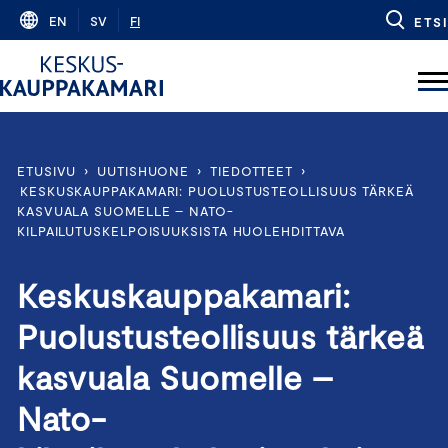
Skip
EN
SV
FI
ETSI
to
content
ETUSIVU
›
UUTISHUONE
›
TIEDOTTEET
›
KESKUSKAUPPAKAMARI: PUOLUSTUSTEOLLISUUS TÄRKEÄ
KASVUALA SUOMELLE – NATO-
KILPAILUTUSKELPOISUUKSISTA HUOLEHDITTAVA
Keskuskauppakamari:
Puolustusteollisuus tärkeä
kasvuala Suomelle –
Nato-