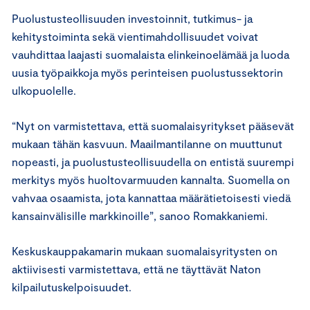
Puolustusteollisuuden investoinnit, tutkimus- ja
kehitystoiminta sekä vientimahdollisuudet voivat
vauhdittaa laajasti suomalaista elinkeinoelämää ja luoda
uusia työpaikkoja myös perinteisen puolustussektorin
ulkopuolelle.
“Nyt on varmistettava, että suomalaisyritykset pääsevät
mukaan tähän kasvuun. Maailmantilanne on muuttunut
nopeasti, ja puolustusteollisuudella on entistä suurempi
merkitys myös huoltovarmuuden kannalta. Suomella on
vahvaa osaamista, jota kannattaa määrätietoisesti viedä
kansainvälisille markkinoille”, sanoo Romakkaniemi.
Keskuskauppakamarin mukaan suomalaisyritysten on
aktiivisesti varmistettava, että ne täyttävät Naton
kilpailutuskelpoisuudet.