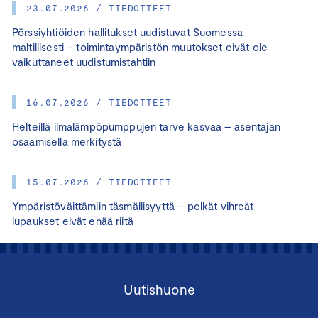
23.07.2026 / TIEDOTTEET
Pörssiyhtiöiden hallitukset uudistuvat Suomessa
maltillisesti – toimintaympäristön muutokset eivät ole
vaikuttaneet uudistumistahtiin
16.07.2026 / TIEDOTTEET
Helteillä ilmalämpöpumppujen tarve kasvaa – asentajan
osaamisella merkitystä
15.07.2026 / TIEDOTTEET
Ympäristöväittämiin täsmällisyyttä – pelkät vihreät
lupaukset eivät enää riitä
Uutishuone