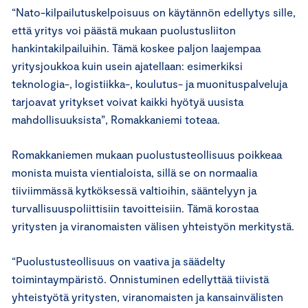
“Nato-kilpailutuskelpoisuus on käytännön edellytys sille,
että yritys voi päästä mukaan puolustusliiton
hankintakilpailuihin. Tämä koskee paljon laajempaa
yritysjoukkoa kuin usein ajatellaan: esimerkiksi
teknologia-, logistiikka-, koulutus- ja muonituspalveluja
tarjoavat yritykset voivat kaikki hyötyä uusista
mahdollisuuksista”, Romakkaniemi toteaa.
Romakkaniemen mukaan puolustusteollisuus poikkeaa
monista muista vientialoista, sillä se on normaalia
tiiviimmässä kytköksessä valtioihin, sääntelyyn ja
turvallisuuspoliittisiin tavoitteisiin. Tämä korostaa
yritysten ja viranomaisten välisen yhteistyön merkitystä.
“Puolustusteollisuus on vaativa ja säädelty
toimintaympäristö. Onnistuminen edellyttää tiivistä
yhteistyötä yritysten, viranomaisten ja kansainvälisten