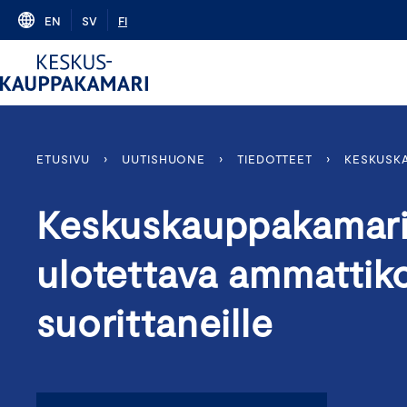
Skip
EN
SV
FI
to
content
ETUSIVU
›
UUTISHUONE
›
TIEDOTTEET
›
KESKUSKA
Keskuskauppakamari:
ulotettava ammattik
suorittaneille