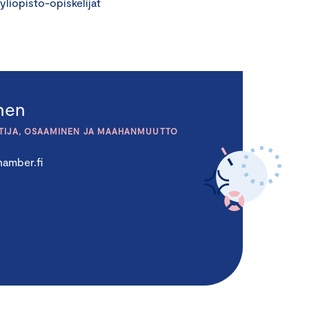
 yliopisto-opiskelijat
inen
TIJA, OSAAMINEN JA MAAHANMUUTTO
amber.fi