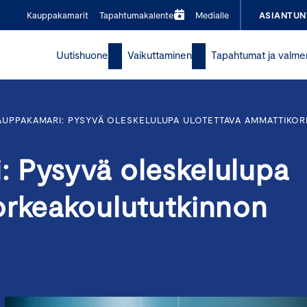
Kauppakamarit
Tapahtumakalenteri
Medialle
ASIANTUN
Uutishuone
Vaikuttaminen
Tapahtumat ja valme
UPPAKAMARI: PYSYVÄ OLESKELULUPA ULOTETTAVA AMMATTIKO
 Pysyvä oleskelulupa
orkeakoulututkinnon