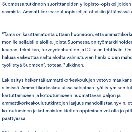
Suomessa tutkinnon suorittaneiden yliopisto-opiskelijoiden
saamista. Ammattikorkeakouluopiskelijat oltaisiin jättämässä
”Tämä on käsittämätöntä ottaen huomioon, että ammattikorke
monille sellaisille aloille, joista Suomessa on työmarkkinoide
kaupan, tekniikan, terveydenhuollon ja ICT-alan tehtäviin. On 
haluaa vaikeuttaa näiltä aloilta valmistuvien henkilöiden mahd
työllistyä Suomeen”, toteaa Pulkkinen.
Lakiesitys heikentää ammattikorkeakoulujen vetovoimaa kansa
silmissä. Ammattikorkeakouluissa satsataan työllistymisen tu
kartuttamiseen ja kotoutumiseen huomattavan paljon ja
ammattikorkeakoulututkintojen laajuus mahdollistaa hyvin, et
kotoutuminen ja kotimaisten kielten oppiminen voi olla jo pit
päättyessä.