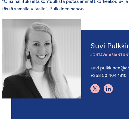
”Olisi hallitukselta kohtuullista pistää ammattikorkeakoulu- ja
tässä samalle viivalle”, Pulkkinen sanoo.
Suvi Pulkk
JOHTAVA ASIANTUN
suvi.pulkkinen@ch
+358 50 404 1810