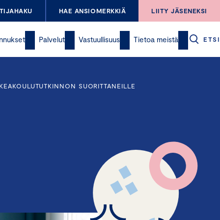
TIJAHAKU
HAE ANSIOMERKKIÄ
LIITY JÄSENEKSI
nnukset
Palvelut
Vastuullisuus
Tietoa meistä
ETSI
RKEAKOULUTUTKINNON SUORITTANEILLE