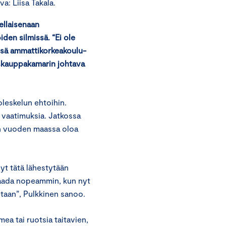
a: Liisa Takala.
ellaisenaan
den silmissä. “Ei ole
ssä ammattikorkeakoulu-
kuskauppakamarin johtava
oleskelun ehtoihin.
a vaatimuksia. Jatkossa
en vuoden maassa oloa
yt tätä lähestytään
 saada nopeammin, kun nyt
taan”, Pulkkinen sanoo.
a tai ruotsia taitavien,