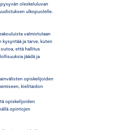
 pysyvän oleskeluluvan
 uudistuksen ulkopuolelle.
akouluista valmistutaan
n kysyntää ja tarve, kuten
outoa, että hallitus
ollisuuksia jäädä ja
invälisten opiskelijoiden
kemiseen, kielitaidon
tä opiskelijoiden
källä opintojen