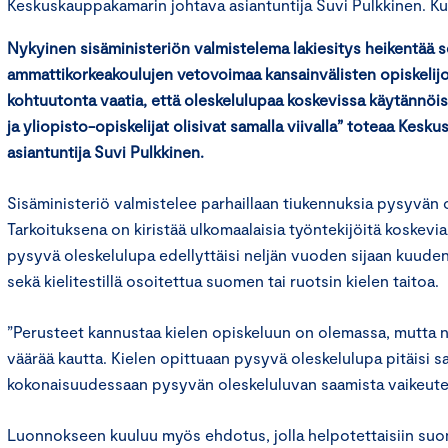
Keskuskauppakamarin johtava asiantuntija Suvi Pulkkinen. Kuv
Nykyinen sisäministeriön valmistelema lakiesitys heikentää s
ammattikorkeakoulujen vetovoimaa kansainvälisten opiskelijoi
kohtuutonta vaatia, että oleskelulupaa koskevissa käytännöi
ja yliopisto-opiskelijat olisivat samalla viivalla” toteaa Kes
asiantuntija Suvi Pulkkinen.
Sisäministeriö valmistelee parhaillaan tiukennuksia pysyvän 
Tarkoituksena on kiristää ulkomaalaisia työntekijöitä koskevi
pysyvä oleskelulupa edellyttäisi neljän vuoden sijaan kuud
sekä kielitestillä osoitettua suomen tai ruotsin kielen taitoa.
”Perusteet kannustaa kielen opiskeluun on olemassa, mutta n
väärää kautta. Kielen opittuaan pysyvä oleskelulupa pitäisi
kokonaisuudessaan pysyvän oleskeluluvan saamista vaikeute
Luonnokseen kuuluu myös ehdotus, jolla helpotettaisiin suome