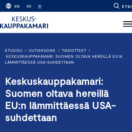
Skip
EN
SV
FI
ETSI
to
content
ETUSIVU
›
UUTISHUONE
›
TIEDOTTEET
›
KESKUSKAUPPAKAMARI: SUOMEN OLTAVA HEREILLÄ EU:N
LÄMMITTÄESSÄ USA-SUHDETTAAN
Keskuskauppakamari:
Suomen oltava hereillä
EU:n lämmittäessä USA-
suhdettaan