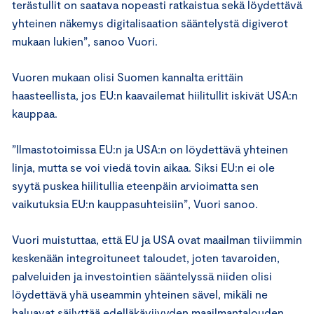
terästullit on saatava nopeasti ratkaistua sekä löydettävä
yhteinen näkemys digitalisaation sääntelystä digiverot
mukaan lukien”, sanoo Vuori.
Vuoren mukaan olisi Suomen kannalta erittäin
haasteellista, jos EU:n kaavailemat hiilitullit iskivät USA:n
kauppaa.
”Ilmastotoimissa EU:n ja USA:n on löydettävä yhteinen
linja, mutta se voi viedä tovin aikaa. Siksi EU:n ei ole
syytä puskea hiilitullia eteenpäin arvioimatta sen
vaikutuksia EU:n kauppasuhteisiin”, Vuori sanoo.
Vuori muistuttaa, että EU ja USA ovat maailman tiiviimmin
keskenään integroituneet taloudet, joten tavaroiden,
palveluiden ja investointien sääntelyssä niiden olisi
löydettävä yhä useammin yhteinen sävel, mikäli ne
haluavat säilyttää edelläkävijyyden maailmantalouden