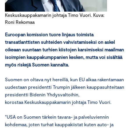
Keskuskauppakamarin johtaja Timo Vuori. Kuva:
Roni Rekomaa
Euroopan komission tuore linjaus toimista
transatlanttisten suhteiden vahvistamiseksi on askel
oikeaan suuntaan turhien kiistojen karsimiseksi maailman
isoimpien kauppakumppani
e
n kesken, mutta voi sisältää
myös riskejä Suomen kannalta.
Suomen on oltava nyt hereillä, kun EU alkaa rakentamaan
uudestaan presidentti Trumpin jälkeen kauppasuhteitaan
presidentti Bidenin Yhdysvaltoihin,
korostaa Keskuskauppakamarin johtaja Timo Vuori.
”USA on Suomen tärkein tavara- ja palveluviennin
kohdemaa, joten turhat kauppakiistat kuten auto- ja