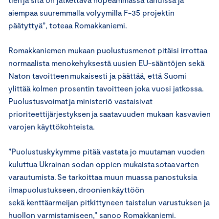
aiempaa suuremmalla volyymilla F-35 projektin
päätyttyä”, toteaa Romakkaniemi.
Romakkaniemen mukaan puolustusmenot pitäisi irrottaa
normaalista menokehyksestä uusien EU-sääntöjen sekä
Naton tavoitteen mukaisesti ja päättää, että Suomi
ylittää kolmen prosentin tavoitteen joka vuosi jatkossa.
Puolustusvoimat ja ministeriö vastaisivat
prioriteettijärjestyksen ja saatavuuden mukaan kasvavien
varojen käyttökohteista.
”Puolustuskykymme pitää vastata jo muutaman vuoden
kuluttua Ukrainan sodan oppien mukaista sotaa varten
varautumista. Se tarkoittaa muun muassa panostuksia
ilmapuolustukseen, droonien käyttöön
sekä kenttäarmeijan pitkittyneen taistelun varustuksen ja
huollon varmistamiseen,” sanoo Romakkaniemi.