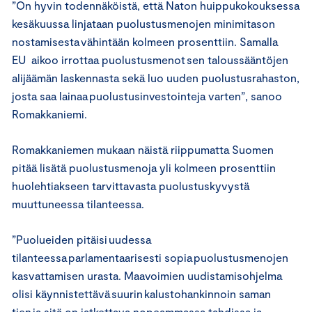
”On hyvin todennäköistä, että Naton huippukokouksessa
kesäkuussa linjataan puolustusmenojen minimitason
nostamisesta vähintään kolmeen prosenttiin. Samalla
EU aikoo irrottaa puolustusmenot sen taloussääntöjen
alijäämän laskennasta sekä luo uuden puolustusrahaston,
josta saa lainaa puolustusinvestointeja varten”, sanoo
Romakkaniemi.
Romakkaniemen mukaan näistä riippumatta Suomen
pitää lisätä puolustusmenoja yli kolmeen prosenttiin
huolehtiakseen tarvittavasta puolustuskyvystä
muuttuneessa tilanteessa.
”Puolueiden pitäisi uudessa
tilanteessa parlamentaarisesti sopia puolustusmenojen
kasvattamisen urasta. Maavoimien uudistamisohjelma
olisi käynnistettävä suurin kalustohankinnoin saman
tien ja sitä on jatkettava nopeammassa tahdissa ja