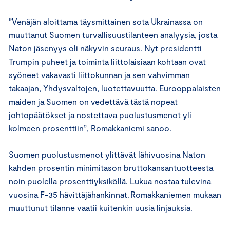
”Venäjän aloittama täysmittainen sota Ukrainassa on
muuttanut Suomen turvallisuustilanteen analyysia, josta
Naton jäsenyys oli näkyvin seuraus. Nyt presidentti
Trumpin puheet ja toiminta liittolaisiaan kohtaan ovat
syöneet vakavasti liittokunnan ja sen vahvimman
takaajan, Yhdysvaltojen, luotettavuutta. Eurooppalaisten
maiden ja Suomen on vedettävä tästä nopeat
johtopäätökset ja nostettava puolustusmenot yli
kolmeen prosenttiin”, Romakkaniemi sanoo.
Suomen puolustusmenot ylittävät lähivuosina Naton
kahden prosentin minimitason bruttokansantuotteesta
noin puolella prosenttiyksiköllä. Lukua nostaa tulevina
vuosina F-35 hävittäjähankinnat. Romakkaniemen mukaan
muuttunut tilanne vaatii kuitenkin uusia linjauksia.