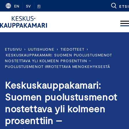
Skip
EN
SV
FI
ETSI
to
content
ETUSIVU
›
UUTISHUONE
›
TIEDOTTEET
›
KESKUSKAUPPAKAMARI: SUOMEN PUOLUSTUSMENOT
NOSTETTAVA YLI KOLMEEN PROSENTTIIN –
PUOLUSTUSMENOT IRROTETTAVA MENOKEHYKSESTÄ
Keskuskauppakamari:
Suomen puolustusmenot
nostettava yli kolmeen
prosenttiin –