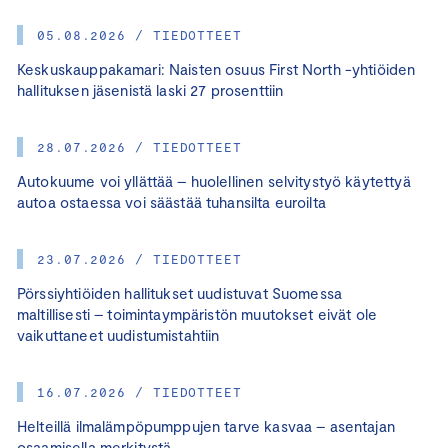
05.08.2026 / TIEDOTTEET
Keskuskauppakamari: Naisten osuus First North -yhtiöiden
hallituksen jäsenistä laski 27 prosenttiin
28.07.2026 / TIEDOTTEET
Autokuume voi yllättää – huolellinen selvitystyö käytettyä
autoa ostaessa voi säästää tuhansilta euroilta
23.07.2026 / TIEDOTTEET
Pörssiyhtiöiden hallitukset uudistuvat Suomessa
maltillisesti – toimintaympäristön muutokset eivät ole
vaikuttaneet uudistumistahtiin
16.07.2026 / TIEDOTTEET
Helteillä ilmalämpöpumppujen tarve kasvaa – asentajan
osaamisella merkitystä