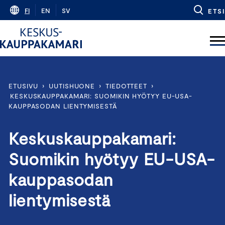
Skip
FI
EN
SV
ETSI
to
content
ETUSIVU
›
UUTISHUONE
›
TIEDOTTEET
›
KESKUSKAUPPAKAMARI: SUOMIKIN HYÖTYY EU-USA-
KAUPPASODAN LIENTYMISESTÄ
Keskuskauppakamari:
Suomikin hyötyy EU-USA-
kauppasodan
lientymisestä