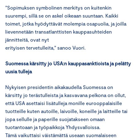
”Sopimuksen symbolinen merkitys on kuitenkin
suurempi, sillä se on askel oikeaan suuntaan. Kaikki
toimet, jotka hyödyttävät molempia osapuolia, ja joilla
lievennetään transatlanttisten kauppasuhteiden
jännitteitä, ovat nyt
erityisen tervetulleita,” sanoo Vuori.
Suomessa kärsitty jo USA:n kauppasanktioista ja pelätty
uusia tulleja
Nykyisen presidentin aikakaudella Suomessa on
kärsitty jo terästulleista ja kasvavana pelkona on ollut,
että USA asettaisi lisätulleja monille eurooppalaisille
tuotteille kuten autoille, laivoille, koneille ja laitteille tai
jopa sellulle ja paperille suojatakseen omaan
tuotantoaan ja työpaikkoja Yhdysvalloissa.
Tämä vaikuttaisi väistämättä useaan suomalaiseen