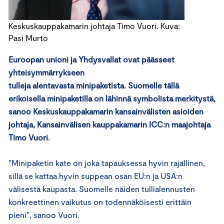
Keskuskauppakamarin johtaja Timo Vuori. Kuva:
Pasi Murto
Euroopan
unioni
ja Yhdysvallat ovat päässeet
yhteisymmärrykseen
tulleja
alentavasta
minipaketista.
Suomelle tällä
erikoisella minipaketilla on lähinnä symbolista merkitystä,
sanoo Keskuskauppakamarin kansainvälisten asioiden
johtaja, Kansainvälisen kauppakamarin ICC:n maajohtaja
Timo Vuori.
”Minipaketin kate on joka tapauksessa hyvin rajallinen,
sillä se kattaa hyvin suppean osan EU:n ja USA:n
välisestä kaupasta. Suomelle näiden tullialennusten
konkreettinen vaikutus on todennäköisesti erittäin
pieni”, sanoo Vuori.