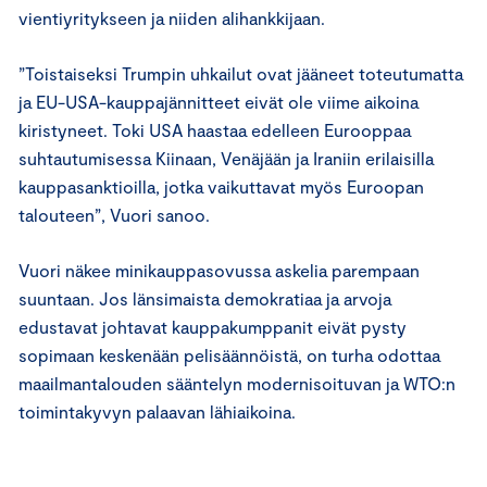
vientiyritykseen ja niiden alihankkijaan.
”Toistaiseksi Trumpin uhkailut ovat jääneet toteutumatta
ja EU-USA-kauppajännitteet eivät ole viime aikoina
kiristyneet. Toki USA haastaa edelleen Eurooppaa
suhtautumisessa Kiinaan, Venäjään ja Iraniin erilaisilla
kauppasanktioilla, jotka vaikuttavat myös Euroopan
talouteen”, Vuori sanoo.
Vuori näkee minikauppasovussa askelia parempaan
suuntaan. Jos länsimaista demokratiaa ja arvoja
edustavat johtavat kauppakumppanit eivät pysty
sopimaan keskenään pelisäännöistä, on turha odottaa
maailmantalouden sääntelyn modernisoituvan ja WTO:n
toimintakyvyn palaavan lähiaikoina.