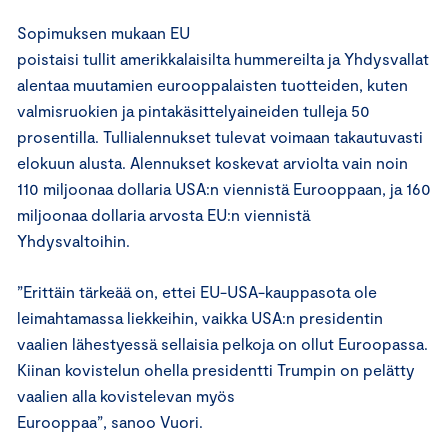
Sopimuksen mukaan EU
poistaisi tullit amerikkalaisilta hummereilta ja Yhdysvallat
alentaa muutamien eurooppalaisten tuotteiden, kuten
valmisruokien ja pintakäsittelyaineiden tulleja 50
prosentilla. Tullialennukset tulevat voimaan takautuvasti
elokuun alusta. Alennukset koskevat arviolta vain noin
110 miljoonaa dollaria USA:n viennistä Eurooppaan, ja 160
miljoonaa dollaria arvosta EU:n viennistä
Yhdysvaltoihin.
”Erittäin tärkeää on, ettei EU-USA-kauppasota ole
leimahtamassa liekkeihin, vaikka USA:n presidentin
vaalien lähestyessä sellaisia pelkoja on ollut Euroopassa.
Kiinan kovistelun ohella presidentti Trumpin on pelätty
vaalien alla kovistelevan myös
Eurooppaa”, sanoo Vuori.