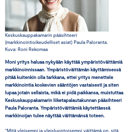
Keskuskauppakamarin pääsihteeri
(markkinointioikeudelliset asiat) Paula Paloranta.
Kuva: Roni Rekomaa
Moni yritys haluaa nykyään käyttää ympäristöväittämiä
markkinoinnissaan. Ympäristöväittämän käyttämisessä
pitää kuitenkin olla tarkkana, ettei yritys menettele
markkinointia koskevien sääntöjen vastaisesti ja siten
lupaa jotain sellaista, mikä ei pidä paikkansa, muistuttaa
Keskuskauppakamarin liiketapalautakunnan pääsihteeri
Paula Paloranta. Ympäristöväittämiä käytettäessä
markkinoijan tulee näyttää väittämänsä toteen.
“Mitä yleisempi ja yleisluontoisempi väittämä on, sitä