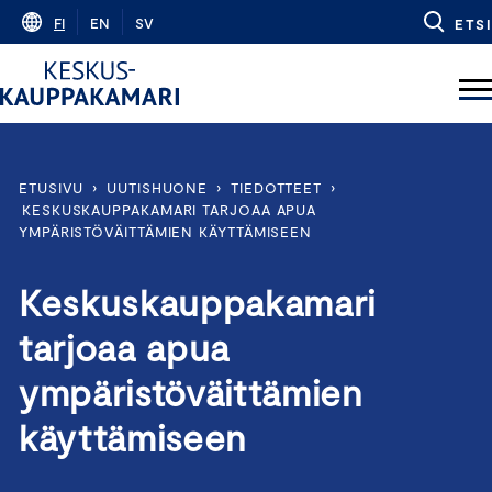
Skip
FI
EN
SV
ETSI
to
content
ETUSIVU
›
UUTISHUONE
›
TIEDOTTEET
›
KESKUSKAUPPAKAMARI TARJOAA APUA
YMPÄRISTÖVÄITTÄMIEN KÄYTTÄMISEEN
Keskuskauppakamari
tarjoaa apua
ympäristöväittämien
käyttämiseen