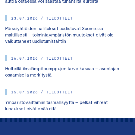
autoa ostaessa voi säästää tuhansilta euroilta
23.07.2026 / TIEDOTTEET
Pörssiyhtiöiden hallitukset uudistuvat Suomessa
maltillisesti – toimintaympäristön muutokset eivät ole
vaikuttaneet uudistumistahtiin
16.07.2026 / TIEDOTTEET
Helteillä ilmalämpöpumppujen tarve kasvaa – asentajan
osaamisella merkitystä
15.07.2026 / TIEDOTTEET
Ympäristöväittämiin täsmällisyyttä – pelkät vihreät
lupaukset eivät enää riitä