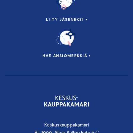
LIITY JÄSENEKSI ›
HAE ANSIOMERKKIÄ ›
Keskuskauppakamari
PL 1000, Alvar Aallon katu 5 C