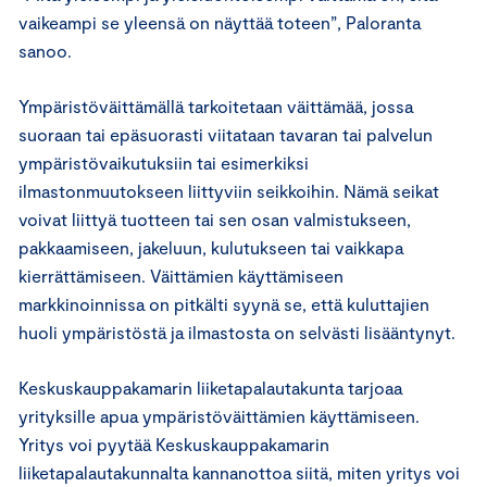
vaikeampi se yleensä on näyttää toteen”, Paloranta
sanoo.
Ympäristöväittämällä tarkoitetaan väittämää, jossa
suoraan tai epäsuorasti viitataan tavaran tai palvelun
ympäristövaikutuksiin tai esimerkiksi
ilmastonmuutokseen liittyviin seikkoihin. Nämä seikat
voivat liittyä tuotteen tai sen osan valmistukseen,
pakkaamiseen, jakeluun, kulutukseen tai vaikkapa
kierrättämiseen. Väittämien käyttämiseen
markkinoinnissa on pitkälti syynä se, että kuluttajien
huoli ympäristöstä ja ilmastosta on selvästi lisääntynyt.
Keskuskauppakamarin liiketapalautakunta tarjoaa
yrityksille apua ympäristöväittämien käyttämiseen.
Yritys voi pyytää Keskuskauppakamarin
liiketapalautakunnalta kannanottoa siitä, miten yritys voi