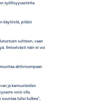
en työllisyysastetta
 käytöstä, pitäisi
ulutustuen suhteen, vaan
. Ilmiselvästi näin ei voi
.
 muuttaa aktiivisempaan
urvan ja kannusteiden
yysaste voisi olla
suuntaa tulisi kulkea”,