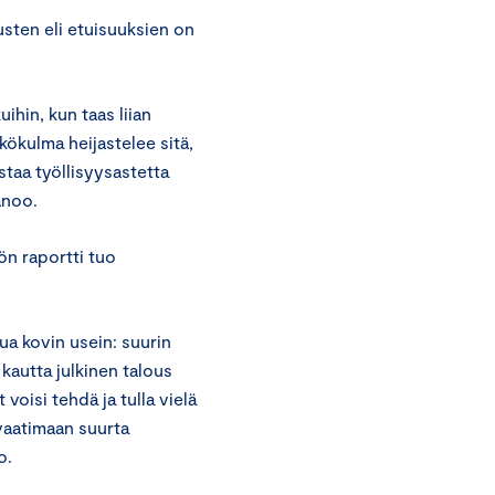
sten eli etuisuuksien on
ihin, kun taas liian
kökulma heijastelee sitä,
staa työllisyysastetta
sanoo.
ön raportti tuo
tua kovin usein: suurin
 kautta julkinen talous
voisi tehdä ja tulla vielä
 vaatimaan suurta
oo.