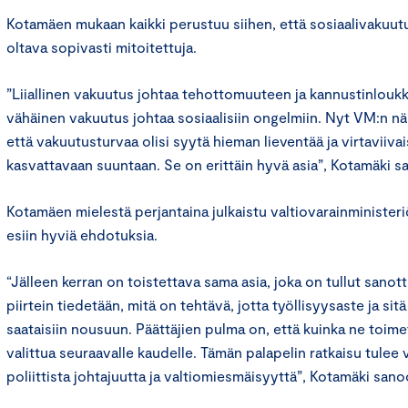
Kotamäen mukaan kaikki perustuu siihen, että sosiaalivakuutu
oltava sopivasti mitoitettuja.
”Liiallinen vakuutus johtaa tehottomuuteen ja kannustinloukku
vähäinen vakuutus johtaa sosiaalisiin ongelmiin. Nyt VM:n nä
että vakuutusturvaa olisi syytä hieman lieventää ja virtaviivai
kasvattavaan suuntaan. Se on erittäin hyvä asia”, Kotamäki 
Kotamäen mielestä perjantaina julkaistu valtiovarainministeri
esiin hyviä ehdotuksia.
“Jälleen kerran on toistettava sama asia, joka on tullut sanot
piirtein tiedetään, mitä on tehtävä, jotta työllisyysaste ja sitä
saataisiin nousuun. Päättäjien pulma on, että kuinka ne toimet 
valittua seuraavalle kaudelle. Tämän palapelin ratkaisu tulee
poliittista johtajuutta ja valtiomiesmäisyyttä”, Kotamäki san