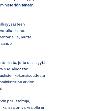
nministeriön tänään
yöllisyysasteen
etullut keino.
äntyneille, mutta
, sanoo
oimista, joita olisi syytä
ta osa-alueesta:
tuuksien kokonaisuudesta
nministeriön arvion
ä.
vin perusteltuja,
 kanssa on vaikea olla eri