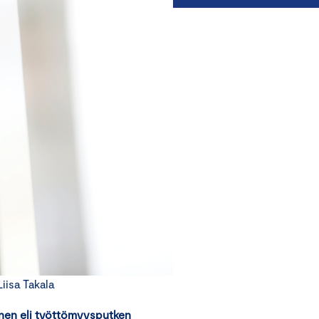
isa Takala
inen eli työttömyysputken