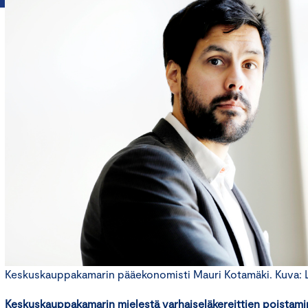
Keskuskauppakamarin pääekonomisti Mauri Kotamäki. Kuva: Li
Keskuskauppakamarin mielestä v
arhaiseläkereittien poistam