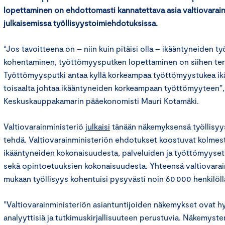
lopettaminen on
ehdottomasti kannatettava asia valtiovarai
julkaisemissa työllisyystoimiehdotuksissa.
“Jos tavoitteena on – niin kuin pitäisi olla – ikääntyneiden t
kohentaminen, työttömyysputken lopettaminen on siihen terv
Työttömyysputki antaa kyllä korkeampaa työttömyystukea ikä
toisaalta johtaa ikääntyneiden korkeampaan työttömyyteen”
Keskuskauppakamarin pääekonomisti Mauri Kotamäki.
Valtiovarainministeriö
julkaisi
tänään näkemyksensä työllisyyst
tehdä. Valtiovarainministeriön ehdotukset koostuvat kolmes
ikääntyneiden kokonaisuudesta, palveluiden ja työttömyyse
sekä opintoetuuksien kokonaisuudesta. Yhteensä valtiovarai
mukaan työllisyys kohentuisi pysyvästi noin 60 000 henkilöll
”Valtiovarainministeriön asiantuntijoiden näkemykset ovat hy
analyyttisiä ja tutkimuskirjallisuuteen perustuvia. Näkemysten