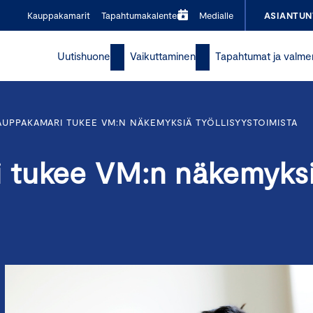
Kauppakamarit
Tapahtumakalenteri
Medialle
ASIANTUN
Uutishuone
Vaikuttaminen
Tapahtumat ja valme
UPPAKAMARI TUKEE VM:N NÄKEMYKSIÄ TYÖLLISYYSTOIMISTA
 tukee VM:n näkemyks