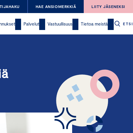
TIJAHAKU
HAE ANSIOMERKKIÄ
LIITY JÄSENEKSI
nnukset
Palvelut
Vastuullisuus
Tietoa meistä
ETSI
iä