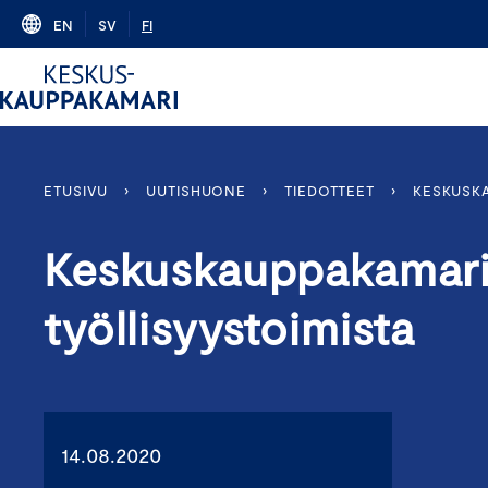
Skip
EN
SV
FI
to
content
ETUSIVU
›
UUTISHUONE
›
TIEDOTTEET
›
KESKUSKA
Keskuskauppakamari
työllisyystoimista
14.08.2020