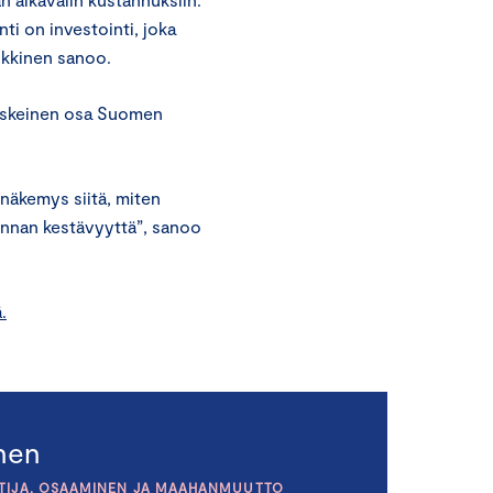
ti on investointi, joka
lkkinen sanoo.
eskeinen osa Suomen
 näkemys siitä, miten
unnan kestävyyttä”, sanoo
.
inen
TIJA, OSAAMINEN JA MAAHANMUUTTO