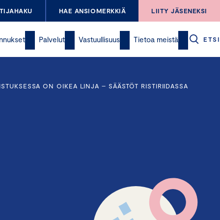
TIJAHAKU
HAE ANSIOMERKKIÄ
LIITY JÄSENEKSI
nnukset
Palvelut
Vastuullisuus
Tietoa meistä
ETSI
TUKSESSA ON OIKEA LINJA – SÄÄSTÖT RISTIRIIDASSA