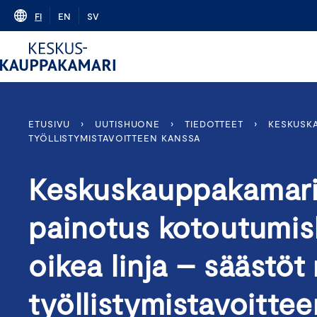
Skip
FI
EN
SV
to
content
ETUSIVU
›
UUTISHUONE
›
TIEDOTTEET
›
KESKUSKA
TYÖLLISTYMISTAVOITTEEN KANSSA
Keskuskauppakamari:
painotus kotoutumis
oikea linja – säästöt 
työllistymistavoitte