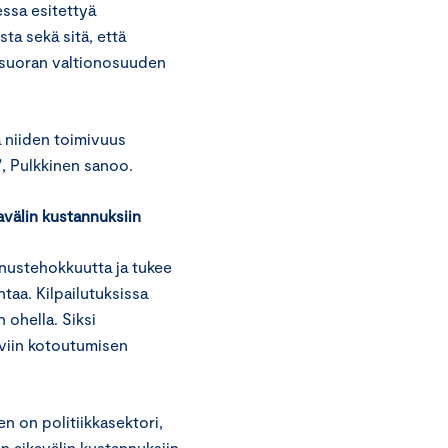
ssa esitettyä
ta sekä sitä, että
a suoran valtionosuuden
a niiden toimivuus
”, Pulkkinen sanoo.
avälin kustannuksiin
nnustehokkuutta ja tukee
ntaa. Kilpailutuksissa
 ohella. Siksi
yviin kotoutumisen
n on politiikkasektori,
än aikavälin kustannuksiin.