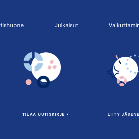
tishuone
Julkaisut
Vaikuttami
TILAA UUTISKIRJE ›
LIITY JÄSENE