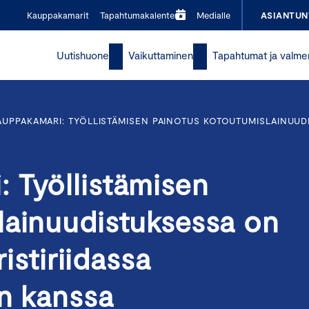
Kauppakamarit
Tapahtumakalenteri
Medialle
ASIANTUN
Uutishuone
Vaikuttaminen
Tapahtumat ja valme
UPPAKAMARI: TYÖLLISTÄMISEN PAINOTUS KOTOUTUMISLAINUUDIS
 Työllistämisen
lainuudistuksessa on
ristiriidassa
en kanssa