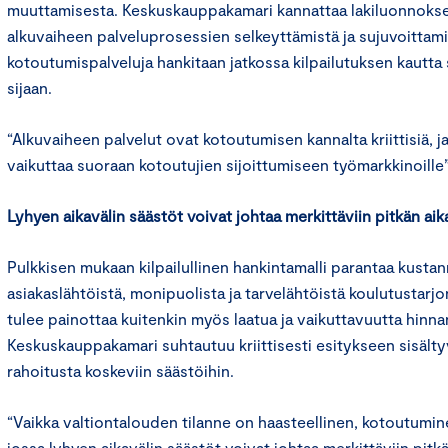
muuttamisesta. Keskuskauppakamari kannattaa lakiluonnokse
alkuvaiheen palveluprosessien selkeyttämistä ja sujuvoittamis
kotoutumispalveluja hankitaan jatkossa kilpailutuksen kautt
sijaan.
“Alkuvaiheen palvelut ovat kotoutumisen kannalta kriittisiä, j
vaikuttaa suoraan kotoutujien sijoittumiseen työmarkkinoille
Lyhyen aikavälin säästöt voivat johtaa merkittäviin pitkän aik
Pulkkisen mukaan kilpailullinen hankintamalli parantaa kusta
asiakaslähtöistä, monipuolista ja tarvelähtöistä koulutustarjo
tulee painottaa kuitenkin myös laatua ja vaikuttavuutta hinnan
Keskuskauppakamari suhtautuu kriittisesti esitykseen sisält
rahoitusta koskeviin säästöihin.
“Vaikka valtiontalouden tilanne on haasteellinen, kotoutumine
jossa lyhyen aikavälin säästöt voivat johtaa merkittäviin pitk