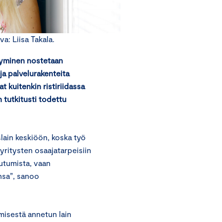
a: Liisa Takala.
styminen nostetaan
a palvelurakenteita
 kuitenkin ristiriidassa
 tutkitusti todettu
lain keskiöön, koska työ
 yritysten osaajatarpeisiin
utumista, vaan
nsa”, sanoo
isestä annetun lain