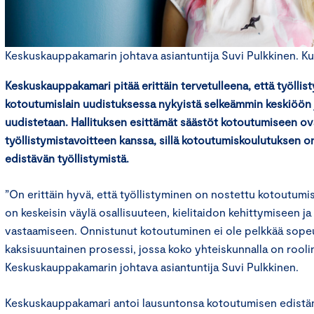
Keskuskauppakamarin johtava asiantuntija Suvi Pulkkinen. Kuv
Keskuskauppakamari pitää erittäin tervetulleena, että työlli
kotoutumislain uudistuksessa nykyistä selkeämmin keskiöön j
uudistetaan.
Hallituksen esittämät säästöt kotoutumiseen ovat
työllistymistavoitteen kanssa, sillä kotoutumiskoulutuksen on
edistävän työllistymistä.
”On erittäin hyvä, että työllistyminen on nostettu kotoutumis
on keskeisin väylä osallisuuteen, kielitaidon kehittymiseen ja
vastaamiseen. Onnistunut kotoutuminen ei ole pelkkää sope
kaksisuuntainen prosessi, jossa koko yhteiskunnalla on rooli
Keskuskauppakamarin johtava asiantuntija Suvi Pulkkinen.
Keskuskauppakamari antoi lausuntonsa kotoutumisen edistäm