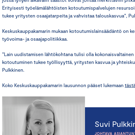
Erityisesti työelämälähtöisten kotoutumispalvelujen resursoin
tukee yritysten osaajatarpeita ja vahvistaa talouskasvua”, Pu
Keskuskauppakamarin mukaan kotoutumislainsäädäntö on k
työvoima- ja osaajapolitiikkaa.
”Lain uudistamisen lähtökohtana tulisi olla kokonaisvaltainen
kotoutuminen tukee työllisyyttä, yritysten kasvua ja yhteisk
Pulkkinen.
Koko Keskuskauppakamarin lausunnon pääset lukemaan
tästä
Suvi Pulkk
JOHTAVA ASIANTUN