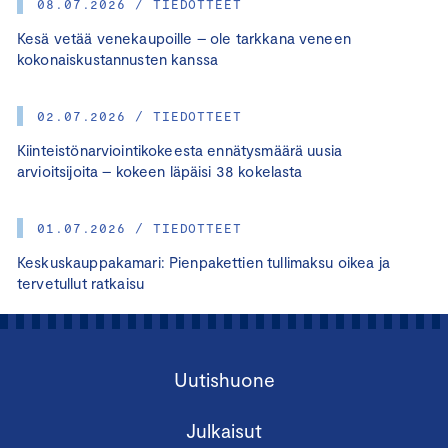
08.07.2026 / TIEDOTTEET
Kesä vetää venekaupoille – ole tarkkana veneen
kokonaiskustannusten kanssa
02.07.2026 / TIEDOTTEET
Kiinteistönarviointikokeesta ennätysmäärä uusia
arvioitsijoita – kokeen läpäisi 38 kokelasta
01.07.2026 / TIEDOTTEET
Keskuskauppakamari: Pienpakettien tullimaksu oikea ja
tervetullut ratkaisu
Uutishuone
Julkaisut