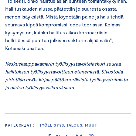
“Toiseksi, onko hallitus asian suhteen toimintakykyinen.
Hallituskauden alussa päätettiin jo suuresta osasta
menonlisäyksistä. Mistä löydetään paine ja halu tehdä
seuraava kipeä kompromissi, edes teoriassa. Kolmas
kysymys on, kuinka hallitus aikoo koronakriisin
hellittäessä puuttua julkisen sektorin alijäämään”,
Kotamäki päättää.
Keskuskauppakamarin
työllisyystavoitelaskuri
seuraa
hallituksen työllisyystavoitteen etenemistä. Sivustolla
pidetään myös kirjaa päätösperäisistä työllisyystoimista
ja niiden työllisyysvaikutuksista.
KATEGORIAT:
TYÖLLISYYS, TALOUS, MUUT