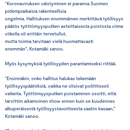
“Koronaviruksen väistyminen ei paranna Suomen
pidempiaikaisia rakenteellisia
ongelmia. Hallituksen ensimmäinen merkittävä työllisyys
päätös työttömyysputken asteittaisesta poistosta viime
viikolla oli erittäin tervetullut,
mutta toimia tarvitaan vielä huomattavasti
enemmän”, Kotamäki sanoo.
Myös kysymyksiä työllisyyden parantamiseksi riittää.
“Ensinnäkin, onko hallitus halukas tekemään
työllisyyspäätöksiä, vaikka ne olisivat poliittisesti
vaikeita. Työttömyysputken poistaminen osoitti, että
tarvittiin aikamoinen show ennen kuin se kuudennes
alkuperäisestä työllisyystavoitteesta saatiin kasaan,”
Kotamäki sanoo.