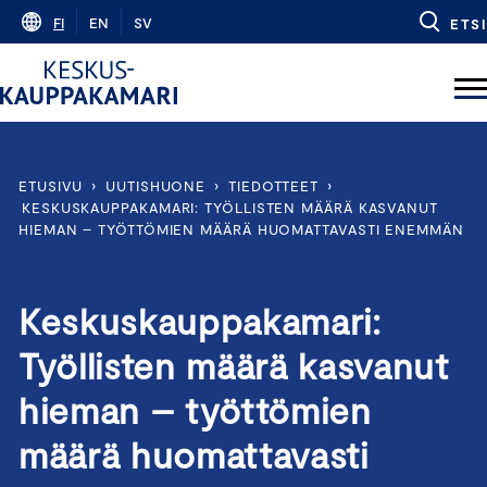
Skip
FI
EN
SV
ETSI
to
content
ETUSIVU
›
UUTISHUONE
›
TIEDOTTEET
›
KESKUSKAUPPAKAMARI: TYÖLLISTEN MÄÄRÄ KASVANUT
HIEMAN – TYÖTTÖMIEN MÄÄRÄ HUOMATTAVASTI ENEMMÄN
Keskuskauppakamari:
Työllisten määrä kasvanut
hieman – työttömien
määrä huomattavasti