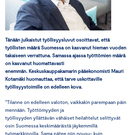
Tänään julkaistut työllisyysluvut osoittavat, että
työllisten määrä Suomessa on kasvanut
hieman vuoden
takaiseen verrattuna
.
Samassa ajassa
työttömien
määrä
on kasvanut
huomattavasti
enemmän
.
Keskuskauppakamarin
pääekonomisti Mauri
Kotamäki huomauttaa, e
ttä
tarve uskottaville
työllisyystoimille on edelleen kova.
”Tilanne on edelleen valoton, vaikkakin parempaan päin
mennään. Työttömyyden ja
työllisyyden yllättävän vähäiset heilahtelut selittyvät
osin Suomessa keskimääräistä jäykemmillä
työmarkkinoilla. Sama pätee niin nousu- kuin