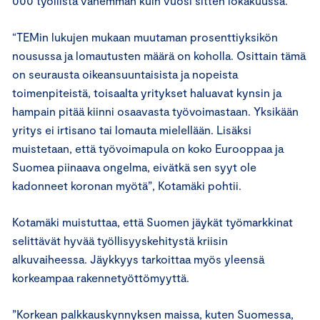
000 työllistä vähemmän kuin vuosi sitten lokakuussa.
“TEMin lukujen mukaan muutaman prosenttiyksikön
nousussa ja lomautusten määrä on koholla. Osittain tämä
on seurausta oikeansuuntaisista ja nopeista
toimenpiteistä, toisaalta yritykset haluavat kynsin ja
hampain pitää kiinni osaavasta työvoimastaan. Yksikään
yritys ei irtisano tai lomauta mielellään. Lisäksi
muistetaan, että työvoimapula on koko Eurooppaa ja
Suomea piinaava ongelma, eivätkä sen syyt ole
kadonneet koronan myötä”, Kotamäki pohtii.
Kotamäki muistuttaa, että Suomen jäykät työmarkkinat
selittävät hyvää työllisyyskehitystä kriisin
alkuvaiheessa. Jäykkyys tarkoittaa myös yleensä
korkeampaa rakennetyöttömyyttä.
”Korkean palkkauskynnyksen maissa, kuten Suomessa,