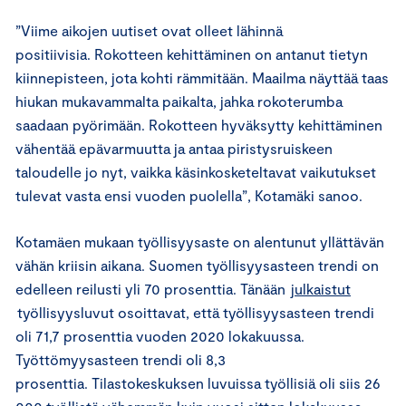
”Viime aikojen uutiset ovat olleet lähinnä
positiivisia. Rokotteen kehittäminen on antanut tietyn
kiinnepisteen, jota kohti rämmitään. Maailma näyttää taas
hiukan mukavammalta paikalta, jahka rokoterumba
saadaan pyörimään. Rokotteen hyväksytty kehittäminen
vähentää epävarmuutta ja antaa piristysruiskeen
taloudelle jo nyt, vaikka käsinkosketeltavat vaikutukset
tulevat vasta ensi vuoden puolella”, Kotamäki sanoo.
Kotamäen mukaan työllisyysaste on alentunut yllättävän
vähän kriisin aikana. Suomen työllisyysasteen trendi on
edelleen reilusti yli 70 prosenttia. Tänään
julkaistut
työllisyysluvut osoittavat, että työllisyysasteen trendi
oli 71,7 prosenttia vuoden 2020 lokakuussa.
Työttömyysasteen trendi oli 8,3
prosenttia. Tilastokeskuksen luvuissa työllisiä oli siis 26