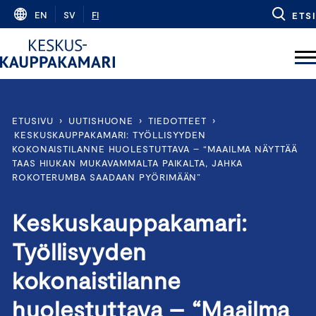
Skip
EN
SV
FI
ETSI
to
content
ETUSIVU
›
UUTISHUONE
›
TIEDOTTEET
›
KESKUSKAUPPAKAMARI: TYÖLLISYYDEN
KOKONAISTILANNE HUOLESTUTTAVA – “MAAILMA NÄYTTÄÄ
TAAS HIUKAN MUKAVAMMALTA PAIKALTA, JAHKA
ROKOTERUMBA SAADAAN PYÖRIMÄÄN”
Keskuskauppakamari:
Työllisyyden
kokonaistilanne
huolestuttava – “Maailma