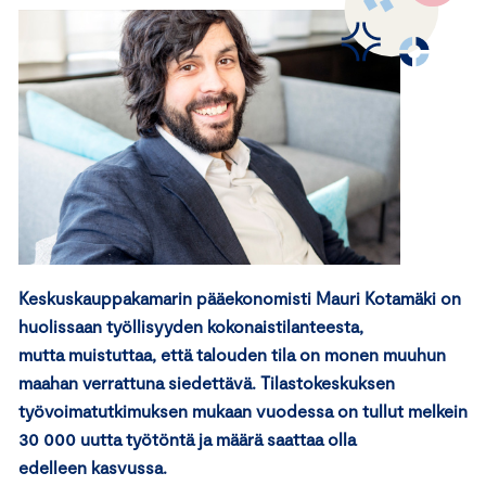
Keskuskauppakamarin pääekonomisti Mauri Kotamäki on
huolissaan
työllisyyden
kokonaistilanteesta
,
mutta
muistuttaa, että
talouden tila
on monen muuhun
maahan verrattuna siedettävä
.
Tilastokeskuksen
työvoimatutkimuksen mukaan v
uodessa on tullut melkein
30 000 uutta työtöntä ja määrä
saattaa olla
edelleen
kasvussa.