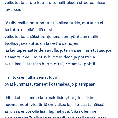
vaikutusta ei ole huomioitu hallituksen siteeraamissa
luvuissa.
“Aktiivimallia on tunnetusti vaikea tutkia, mutta se ei
tarkoita, etteikö sillä olisi
vaikutusta. Lisäksi pohjoismaisen työnhaun mallin
työllisyysvaikutus on laskettu samojen
laskentaperiaatteiden avulla, joten vähän ihmetyttää, jos
sisään tuleva uudistus huomioidaan ja poistuva
aktiivimalli jätetään huomiotta”, Kotamäki pohtii.
Hallituksen julkaisemat luvut
ovat kummastuttaneet Kotamäkeä jo pitempään.
”Niin kuin olemme koronakriisin yhteydessäkin
huomanneet, viestintä on vaikea laji. Toisaalta näissä
asioissa ei voi olla liian läpinäkyvä. Siksi olemme
perustaneet
Tyollisyystavoite
.fi
-sivustollemme listan