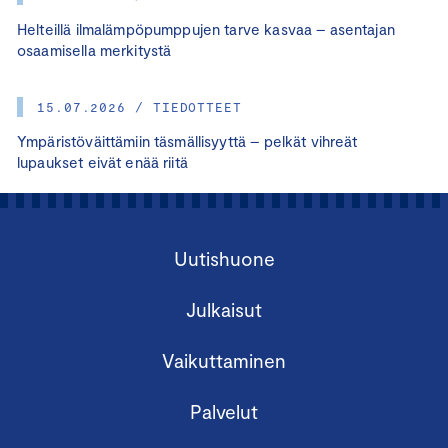
Helteillä ilmalämpöpumppujen tarve kasvaa – asentajan
osaamisella merkitystä
15.07.2026 / TIEDOTTEET
Ympäristöväittämiin täsmällisyyttä – pelkät vihreät
lupaukset eivät enää riitä
Uutishuone
Julkaisut
Vaikuttaminen
Palvelut