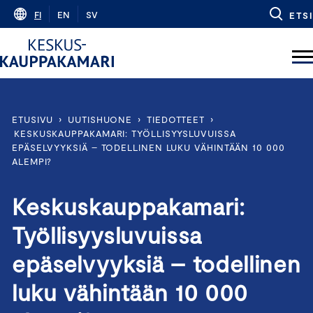
Skip
FI
EN
SV
ETSI
to
content
ETUSIVU
›
UUTISHUONE
›
TIEDOTTEET
›
KESKUSKAUPPAKAMARI: TYÖLLISYYSLUVUISSA
EPÄSELVYYKSIÄ – TODELLINEN LUKU VÄHINTÄÄN 10 000
ALEMPI?
Keskuskauppakamari:
Työllisyysluvuissa
epäselvyyksiä – todellinen
luku vähintään 10 000