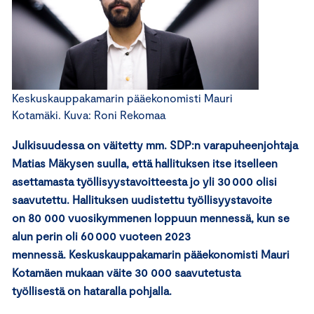
Keskuskauppakamarin pääekonomisti Mauri
Kotamäki. Kuva: Roni Rekomaa
Julkisuudessa o
n
väitetty
mm
.
SDP:n varapuheenjohtaja
Matias Mäkysen suulla,
että
hallituksen
itse itselleen
asettamasta
työllisyystavoitteesta jo yli 30 000 olisi
saavutettu.
Hallituksen
uudistettu
työllisyystavoite
on
80
000 vuosikymmenen loppuun mennessä, kun se
alun perin oli 60 000 vuoteen 2023
mennessä
.
Keskuskauppakamarin pääekonomisti Mauri
Kotamäen mukaan väite
30 000 saavutetusta
työllisestä
on
hataralla pohjalla.