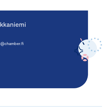
kkaniemi
i@chamber.fi