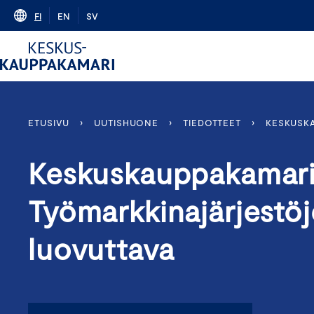
Skip
FI
EN
SV
to
content
ETUSIVU
›
UUTISHUONE
›
TIEDOTTEET
›
KESKUSKA
Keskuskauppakamari
Työmarkkinajärjestöj
luovuttava