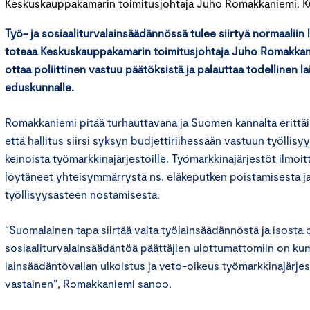
Keskuskauppakamarin toimitusjohtaja Juho Romakkaniemi. 
Työ- ja sosiaaliturvalainsäädännössä
tulee
siirtyä
normaaliin 
toteaa Keskuskauppakamarin toimitusjohtaja Juho Romakkani
ottaa poliittinen vastuu päätöksistä ja palauttaa todellinen l
eduskunnalle.
Romakkaniemi pitää turhauttavana ja Suomen kannalta erittäin 
että hallitus siirsi syksyn budjettiriihessään vastuun työllis
keinoista työmarkkinajärjestöille. Työmarkkinajärjestöt ilmoitt
löytäneet yhteisymmärrystä ns. eläkeputken poistamisesta j
työllisyysasteen nostamisesta.
“Suomalainen tapa siirtää valta työlainsäädännöstä ja isosta 
sosiaaliturvalainsäädäntöä päättäjien ulottumattomiin on ku
lainsäädäntövallan ulkoistus ja veto-oikeus työmarkkinajärjes
vastainen”, Romakkaniemi sanoo.