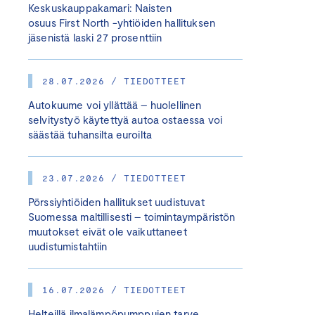
Keskuskauppakamari: Naisten
osuus First North -yhtiöiden hallituksen
jäsenistä laski 27 prosenttiin
28.07.2026 / TIEDOTTEET
Autokuume voi yllättää – huolellinen
selvitystyö käytettyä autoa ostaessa voi
säästää tuhansilta euroilta
23.07.2026 / TIEDOTTEET
Pörssiyhtiöiden hallitukset uudistuvat
Suomessa maltillisesti – toimintaympäristön
muutokset eivät ole vaikuttaneet
uudistumistahtiin
16.07.2026 / TIEDOTTEET
Helteillä ilmalämpöpumppujen tarve