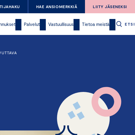
TIJAHAKU
HAE ANSIOMERKKIÄ
LIITY JÄSENEKSI
nnukset
Palvelut
Vastuullisuus
Tietoa meistä
ETSI
VUTTAVA