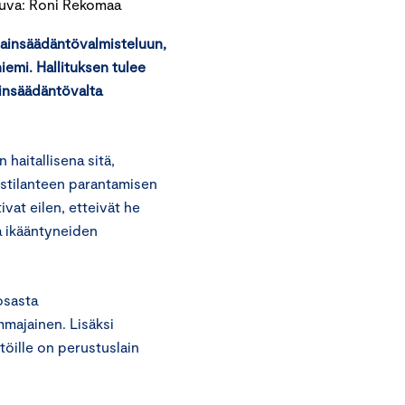
Kuva: Roni Rekomaa
lainsäädäntövalmisteluun,
emi. Hallituksen tulee
ainsäädäntövalta
haitallisena sitä,
yystilanteen parantamisen
ivat eilen, etteivät he
a ikääntyneiden
osasta
mmajainen. Lisäksi
töille on perustuslain