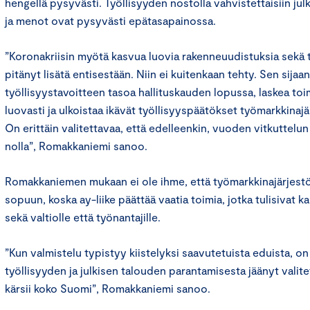
hengellä pysyvästi. Työllisyyden nostolla vahvistettaisiin julk
ja menot ovat pysyvästi epätasapainossa.
”Koronakriisin myötä kasvua luovia rakenneuudistuksia sekä ty
pitänyt lisätä entisestään. Niin ei kuitenkaan tehty. Sen sijaan
työllisyystavoitteen tasoa hallituskauden lopussa, laskea toi
luovasti ja ulkoistaa ikävät työllisyyspäätökset työmarkkinajär
On erittäin valitettavaa, että edelleenkin, vuoden vitkuttelun
nolla”, Romakkaniemi sanoo.
Romakkaniemen mukaan ei ole ihme, että työmarkkinajärjestö
sopuun, koska ay-liike päättää vaatia toimia, jotka tulisivat kal
sekä valtiolle että työnantajille.
”Kun valmistelu typistyy kiistelyksi saavutetuista eduista, o
työllisyyden ja julkisen talouden parantamisesta jäänyt valitett
kärsii koko Suomi”, Romakkaniemi sanoo.