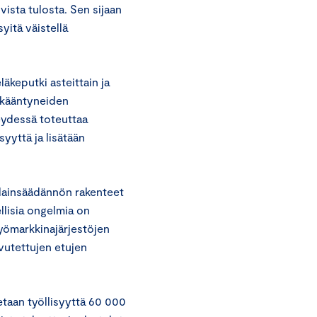
vista tulosta. Sen sijaan
syitä väistellä
äkeputki asteittain ja
ikääntyneiden
eydessä toteuttaa
syyttä ja lisätään
ölainsäädännön rakenteet
lisia ongelmia on
Työmarkkinajärjestöjen
avutettujen etujen
tetaan työllisyyttä 60 000