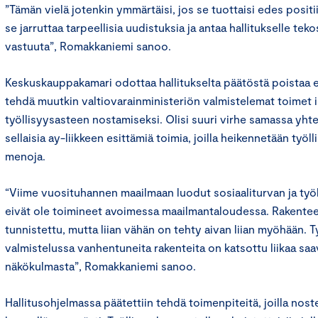
”Tämän vielä jotenkin ymmärtäisi, jos se tuottaisi edes positii
se jarruttaa tarpeellisia uudistuksia ja antaa hallitukselle teko
vastuuta”, Romakkaniemi sanoo.
Keskuskauppakamari odottaa hallitukselta päätöstä poistaa el
tehdä muutkin valtiovarainministeriön valmistelemat toimet 
työllisyysasteen nostamiseksi. Olisi suuri virhe samassa yht
sellaisia ay-liikkeen esittämiä toimia, joilla heikennetään työlli
menoja.
“Viime vuosituhannen maailmaan luodut sosiaaliturvan ja ty
eivät ole toimineet avoimessa maailmantaloudessa. Rakenteel
tunnistettu, mutta liian vähän on tehty aivan liian myöhään. 
valmistelussa vanhentuneita rakenteita on katsottu liikaa sa
näkökulmasta”, Romakkaniemi sanoo.
Hallitusohjelmassa päätettiin tehdä toimenpiteitä, joilla nos