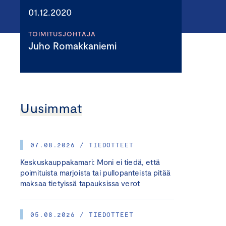
01.12.2020
TOIMITUSJOHTAJA
Juho Romakkaniemi
Uusimmat
07.08.2026 / TIEDOTTEET
Keskuskauppakamari: Moni ei tiedä, että
poimituista marjoista tai pullopanteista pitää
maksaa tietyissä tapauksissa verot
05.08.2026 / TIEDOTTEET