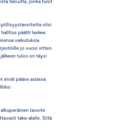
ista taloutta, jonka tulot
öllisyystavoitetta olisi
 hallitus päätti laskea
miensa vaikutuksia
jestöille jo vuosi sitten.
 jälkeen tulos on täysi
t eivät pääse asiassa
liiksi
n alkuperäinen tavoite
avasti taka-alalle. Siitä