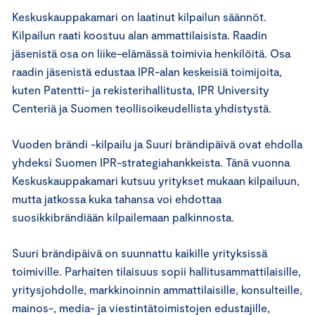
Keskuskauppakamari on laatinut kilpailun säännöt.
Kilpailun raati koostuu alan ammattilaisista. Raadin
jäsenistä osa on liike-elämässä toimivia henkilöitä. Osa
raadin jäsenistä edustaa IPR-alan keskeisiä toimijoita,
kuten Patentti- ja rekisterihallitusta, IPR University
Centeriä ja Suomen teollisoikeudellista yhdistystä.
Vuoden brändi -kilpailu ja Suuri brändipäivä ovat ehdolla
yhdeksi Suomen IPR-strategiahankkeista. Tänä vuonna
Keskuskauppakamari kutsuu yritykset mukaan kilpailuun,
mutta jatkossa kuka tahansa voi ehdottaa
suosikkibrändiään kilpailemaan palkinnosta.
Suuri brändipäivä on suunnattu kaikille yrityksissä
toimiville. Parhaiten tilaisuus sopii hallitusammattilaisille,
yritysjohdolle, markkinoinnin ammattilaisille, konsulteille,
mainos-, media- ja viestintätoimistojen edustajille,