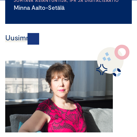
JOHTAVA ASIANTUNTIJA, IPR JA DIGITALISAATIO
Minna Aalto-Setälä
Uusimmat