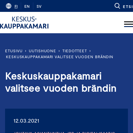
Skip
FI
EN
SV
ETSI
to
content
ETUSIVU
›
UUTISHUONE
›
TIEDOTTEET
›
KESKUSKAUPPAKAMARI VALITSEE VUODEN BRÄNDIN
Keskuskauppakamari
valitsee vuoden brändin
12.03.2021