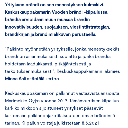
Yrityksen brändi on sen menestyksen kulmakivi.
Keskuskauppakamarin Vuoden brändi -kilpailussa
brändiä arvioidaan muun muassa brändin
innovatiivisuuden, suojauksen, viestintästrategian,
brändikirjan ja brändimielikuvan perusteella.
“Palkinto myönnetään yritykselle, jonka menestyksekäs
brändi on asianmukaisesti suojattu ja jonka brändiä
hoidetaan laadukkaasti, pitkäjänteisesti ja
tarkoituksenmukaisesti”, Keskuskauppakamarin lakimies
Minna Aalto-Setälä
kertoo.
Keskuskauppakamari on palkinnut vastaavista ansioista
Marimekko Oyj:n vuonna 2019. Tämänvuotisen kilpailun
kärkikolmikkoon sijoittuneet yritykset pääsevät
kertomaan palkinnonjakotilaisuuteen oman brändinsä
tarinan. Kilpailun voittaja julkistetaan 8.6.2021