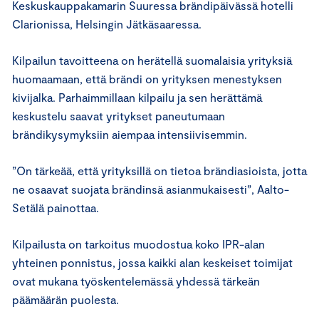
Keskuskauppakamarin Suuressa brändipäivässä hotelli
Clarionissa, Helsingin Jätkäsaaressa.
Kilpailun tavoitteena on herätellä suomalaisia yrityksiä
huomaamaan, että brändi on yrityksen menestyksen
kivijalka. Parhaimmillaan kilpailu ja sen herättämä
keskustelu saavat yritykset paneutumaan
brändikysymyksiin aiempaa intensiivisemmin.
”On tärkeää, että yrityksillä on tietoa brändiasioista, jotta
ne osaavat suojata brändinsä asianmukaisesti”, Aalto-
Setälä painottaa.
Kilpailusta on tarkoitus muodostua koko IPR-alan
yhteinen ponnistus, jossa kaikki alan keskeiset toimijat
ovat mukana työskentelemässä yhdessä tärkeän
päämäärän puolesta.