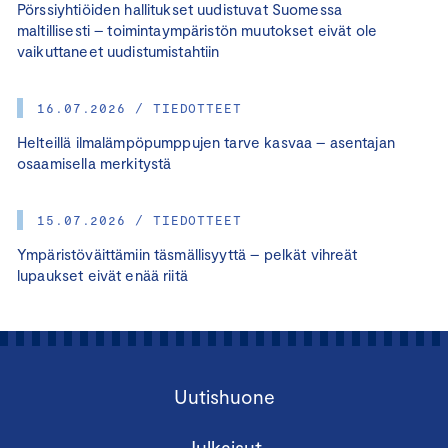
Pörssiyhtiöiden hallitukset uudistuvat Suomessa
maltillisesti – toimintaympäristön muutokset eivät ole
vaikuttaneet uudistumistahtiin
16.07.2026 / TIEDOTTEET
Helteillä ilmalämpöpumppujen tarve kasvaa – asentajan
osaamisella merkitystä
15.07.2026 / TIEDOTTEET
Ympäristöväittämiin täsmällisyyttä – pelkät vihreät
lupaukset eivät enää riitä
Uutishuone
Julkaisut