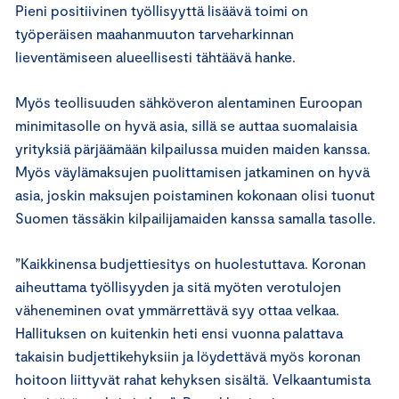
Pieni positiivinen työllisyyttä lisäävä toimi on
työperäisen maahanmuuton tarveharkinnan
lieventämiseen alueellisesti tähtäävä hanke.
Myös teollisuuden sähköveron alentaminen Euroopan
minimitasolle on hyvä asia, sillä se auttaa suomalaisia
yrityksiä pärjäämään kilpailussa muiden maiden kanssa.
Myös väylämaksujen puolittamisen jatkaminen on hyvä
asia, joskin maksujen poistaminen kokonaan olisi tuonut
Suomen tässäkin kilpailijamaiden kanssa samalla tasolle.
”Kaikkinensa budjettiesitys on huolestuttava. Koronan
aiheuttama työllisyyden ja sitä myöten verotulojen
väheneminen ovat ymmärrettävä syy ottaa velkaa.
Hallituksen on kuitenkin heti ensi vuonna palattava
takaisin budjettikehyksiin ja löydettävä myös koronan
hoitoon liittyvät rahat kehyksen sisältä. Velkaantumista