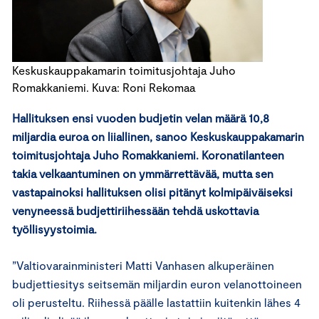
Keskuskauppakamarin toimitusjohtaja Juho
Romakkaniemi. Kuva: Roni Rekomaa
Hallituksen ensi vuoden budjetin velan määrä 10,8
miljardia euroa on liiallinen, sanoo Keskuskauppakamarin
toimitusjohtaja Juho Romakkaniemi. Koronatilanteen
takia velkaantuminen on ymmärrettävää, mutta sen
vastapainoksi hallituksen olisi pitänyt kolmipäiväiseksi
venyneessä budjettiriihessään tehdä uskottavia
työllisyystoimia.
”Valtiovarainministeri Matti Vanhasen alkuperäinen
budjettiesitys seitsemän miljardin euron velanottoineen
oli perusteltu. Riihessä päälle lastattiin kuitenkin lähes 4