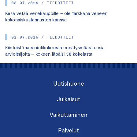
08.07.2026 / TIEDOTTEET
Kesä vetää venekaupoille – ole tarkkana veneen
kokonaiskustannusten kanssa
02.07.2026 / TIEDOTTEET
Kiinteistönarviointikokeesta ennätysmäärä uusia
arvioitsijoita – kokeen läpäisi 38 kokelasta
Uutishuone
Julkaisut
Vaikuttaminen
Palvelut