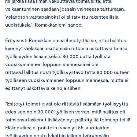
miljardia lisää ilman vakuuttavia toimia siitä, että
velkaantuminen saadaan jossain vaiheessa taittumaan.
Velanoton vastapainoksi olisi tarvittu rakenteellisia
uudistuksia”, Romakkaniemi sanoo.
Erityisesti Romakkaniemeä ihmetyttää se, ettei hallitus
kyennyt vieläkään esittämään riittäviä uskottavia toimia
työllisyyden lisäämiseksi. 80 000 uutta työllistä
vuosikymmenen loppuun mennessä ei ole
riittävä.Hallitus nosti työllisyystavoitetta 80 000 uuteen
työlliseen vuosikymmenen loppuun mennessä, mutta ei
esittänyt uskottavia keinoja siihen.
”Esitetyt toimet eivät ole riittäviä lisäämään työllisyyttä
edes sen noin 30 000 työllisen verran, mitä hallitus oli
toimiensa laskenut lisäävän nyt päätetyillä toimenpiteillä.
Eläkeputkea ei poistettu vaan yli 55-vuotiaiden
työllisyyden nosto lykättiin jälleen työryhmään,