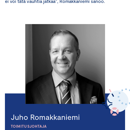
ei voi tätä vauhtia jatkaa”, Romakkaniemi sanoo.
Juho Romakkaniemi
TOIMITUSJOHTAJA