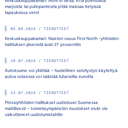
Keskuskauppakamari: Moni ei tiedä, että poimituista
marjoista tai pullopanteista pitää maksaa tietyissä
tapauksissa verot
05.08.2026 / TIEDOTTEET
Keskuskauppakamari: Naisten osuus First North -yhtiöiden
hallituksen jäsenistä laski 27 prosenttiin
28.07.2026 / TIEDOTTEET
Autokuume voi yllättää – huolellinen selvitystyö käytettyä
autoa ostaessa voi säästää tuhansilta euroilta
23.07.2026 / TIEDOTTEET
Pörssiyhtiöiden hallitukset uudistuvat Suomessa
maltillisesti – toimintaympäristön muutokset eivät ole
vaikuttaneet uudistumistahtiin