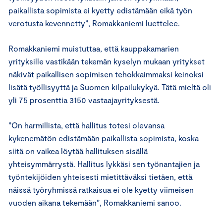
paikallista sopimista ei kyetty edistämään eikä työn
verotusta kevennetty”, Romakkaniemi luettelee.
Romakkaniemi muistuttaa, että kauppakamarien
yrityksille vastikään tekemän kyselyn mukaan yritykset
näkivät paikallisen sopimisen tehokkaimmaksi keinoksi
lisätä työllisyyttä ja Suomen kilpailukykyä. Tätä mieltä oli
yli 75 prosenttia 3150 vastaajayrityksestä.
”On harmillista, että hallitus totesi olevansa
kykenemätön edistämään paikallista sopimista, koska
siitä on vaikea löytää hallituksen sisällä
yhteisymmärrystä. Hallitus lykkäsi sen työnantajien ja
työntekijöiden yhteisesti mietittäväksi tietäen, että
näissä työryhmissä ratkaisua ei ole kyetty viimeisen
vuoden aikana tekemään”, Romakkaniemi sanoo.