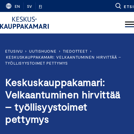
Skip
EN
SV
FI
ETSI
to
content
ETUSIVU
›
UUTISHUONE
›
TIEDOTTEET
›
KESKUSKAUPPAKAMARI: VELKAANTUMINEN HIRVITTÄÄ –
TYÖLLISYYSTOIMET PETTYMYS
Keskuskauppakamari:
Velkaantuminen hirvittää
– työllisyystoimet
pettymys