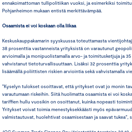
ennakoimattoman tullipolitiikan vuoksi, ja esimerkiksi toimit
Pohjanheimon mukaan entistä merkittävämpää.
Osaamista ei voi koskaan olla liikaa
Keskuskauppakamarin syyskuussa toteuttamasta vientijohtajak
38 prosenttia vastanneista yrityksistä on varautunut geopoliit
arvioimalla ja monipuolistamalla arvo- ja toimitusketjuja ja 3
vahvistanut tietoturvallisuuttaan. Lisäksi 32 prosenttia yrity
lisäämällä poliittisten riskien arviointia sekä vahvistamalla vi
”Kyselyn tulokset osoittavat, että yritykset ovat jo monin t
varautumaan riskeihin. Siitä huolimatta osaamista ei voi koska
tariffien hullu vuosikin on osoittanut, kuinka nopeasti toimi
Yritykset voivat toimia menestyksekkäästi myös epävarmuude
valmistautuvat, huolehtivat osaamisestaan ja saavat tukea”
ICC Suomen
Trade Finance Day
järjestetään torstaina 30.10. 