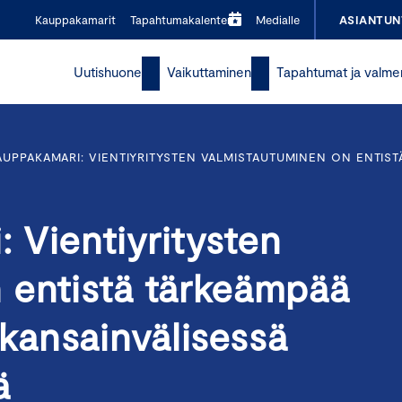
Kauppakamarit
Tapahtumakalenteri
Medialle
ASIANTUN
Uutishuone
Vaikuttaminen
Tapahtumat ja valme
UPPAKAMARI: VIENTIYRITYSTEN VALMISTAUTUMINEN ON ENTIS
 Vientiyritysten
 entistä tärkeämpää
ansainvälisessä
ssä