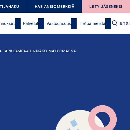
TIJAHAKU
HAE ANSIOMERKKIÄ
LIITY JÄSENEKSI
nnukset
Palvelut
Vastuullisuus
Tietoa meistä
ETSI
TÄ TÄRKEÄMPÄÄ ENNAKOIMATTOMASSA