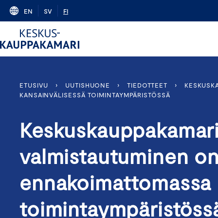
Skip
EN
SV
FI
to
content
ETUSIVU
›
UUTISHUONE
›
TIEDOTTEET
›
KESKUSKA
KANSAINVÄLISESSÄ TOIMINTAYMPÄRISTÖSSÄ
Keskuskauppakamari:
valmistautuminen on
ennakoimattomassa k
toimintaympäristö