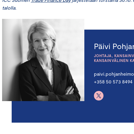
talolla.
Päivi Pohj
JOHTAJA, KANSAINV
KANSAINVÄLINEN K
paivi.pohjanheim
+358 50 573 8494