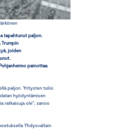
Härkönen
a tapahtunut paljon.
a Trumpin
yä, joiden
tunut.
 Pohjanheimo painottaa
lä paljon. Yritysten tulisi
kä datan hyödyntämisen
a ratkaisuja ole”, sanoo
 koetuksella Yhdysvaltain