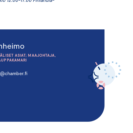
anheimo
ÄLISET ASIAT; MAAJOHTAJA,
AUPPAKAMARI
o@chamber.fi