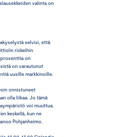
uslausekkeiden valinta on
yselystä selvisi, että
tisiin riskeihin
5 prosenttia on
ksistä on varautunut
entiä uusille markkinoille.
avoin onnistuneet
an olla liikaa. Jo tämä
ntaympäristö voi muuttua.
n keskellä, kun ne
, sanoo Pohjanheimo.
klo 12.00-17.00 Finlandia-