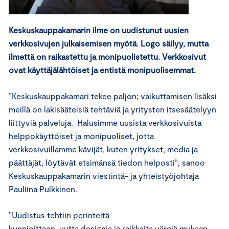
Keskuskauppakamarin ilme on uudistunut uusien
verkkosivujen julkaisemisen myötä. Logo säilyy, mutta
ilmettä on raikastettu ja monipuolistettu. Verkkosivut
ovat käyttäjälähtöiset ja entistä monipuolisemmat.
”Keskuskauppakamari tekee paljon; vaikuttamisen lisäksi
meillä on lakisääteisiä tehtäviä ja yritysten itsesäätelyyn
liittyviä palveluja. Halusimme uusista verkkosivuista
helppokäyttöiset ja monipuoliset, jotta
verkkosivuillamme kävijät, kuten yritykset, media ja
päättäjät, löytävät etsimänsä tiedon helposti”, sanoo
Keskuskauppakamarin viestintä- ja yhteistyöjohtaja
Pauliina Pulkkinen.
”Uudistus tehtiin perinteitä
kunnioittaen, uutta designia ja raikkaita värejä mukaan