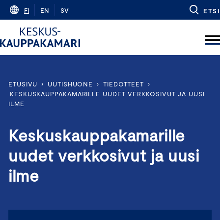
Skip
FI
EN
SV
ETSI
to
content
ETUSIVU
›
UUTISHUONE
›
TIEDOTTEET
›
KESKUSKAUPPAKAMARILLE UUDET VERKKOSIVUT JA UUSI
ILME
Keskuskauppakamarille
uudet verkkosivut ja uusi
ilme