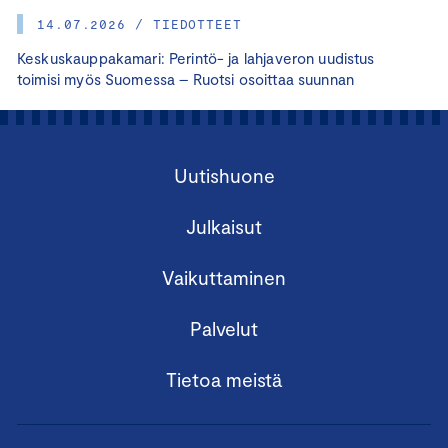
14.07.2026 / TIEDOTTEET
Keskuskauppakamari: Perintö- ja lahjaveron uudistus
toimisi myös Suomessa – Ruotsi osoittaa suunnan
Uutishuone
Julkaisut
Vaikuttaminen
Palvelut
Tietoa meistä