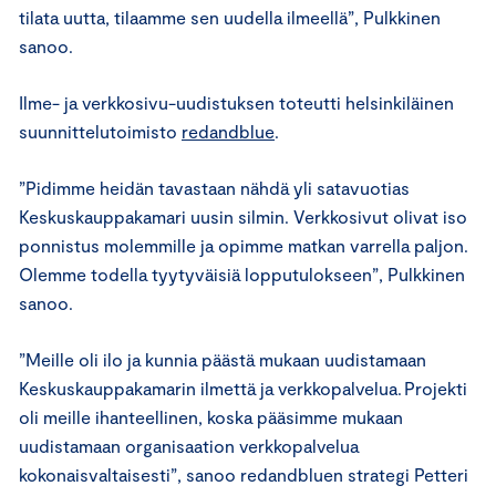
tilata uutta, tilaamme sen uudella ilmeellä”, Pulkkinen
sanoo.
Ilme- ja verkkosivu-uudistuksen toteutti helsinkiläinen
suunnittelutoimisto
redandblue
.
”Pidimme heidän tavastaan nähdä yli satavuotias
Keskuskauppakamari uusin silmin. Verkkosivut olivat iso
ponnistus molemmille ja opimme matkan varrella paljon.
Olemme todella tyytyväisiä lopputulokseen”, Pulkkinen
sanoo.
”Meille oli ilo ja kunnia päästä mukaan uudistamaan
Keskuskauppakamarin ilmettä ja verkkopalvelua. Projekti
oli meille ihanteellinen, koska pääsimme mukaan
uudistamaan organisaation verkkopalvelua
kokonaisvaltaisesti”, sanoo redandbluen strategi Petteri