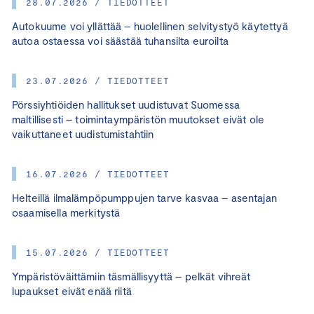
28.07.2026 / TIEDOTTEET
Autokuume voi yllättää – huolellinen selvitystyö käytettyä
autoa ostaessa voi säästää tuhansilta euroilta
23.07.2026 / TIEDOTTEET
Pörssiyhtiöiden hallitukset uudistuvat Suomessa
maltillisesti – toimintaympäristön muutokset eivät ole
vaikuttaneet uudistumistahtiin
16.07.2026 / TIEDOTTEET
Helteillä ilmalämpöpumppujen tarve kasvaa – asentajan
osaamisella merkitystä
15.07.2026 / TIEDOTTEET
Ympäristöväittämiin täsmällisyyttä – pelkät vihreät
lupaukset eivät enää riitä