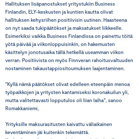
Hallituksen lisäpanostukset yritystukiin Business
Finlandin, ELY-keskusten ja kuntien kautta olivat
hallituksen kehysriihen positiivisin uutinen. Haasteena
on nyt saada tukipäätökset ja maksatukset liikkeelle.
Esimerkiksi vaikka Business Finlandissa on painettu töitä
yötä päivää ja viikonloppuisinkin, on hakemusten
käsittelyn jonotusaika tällä hetkellä useamman viikon
verran. Positiivista on myös Finnveran rahoitusvaltuuden
nostaminen takaustappiositoumuksen laajentaminen.
”Kyllä nämä päätökset olivat edelleen eteenpäin menoa
työpaikkojen ja yritysten kantamiseksi koronakuilun yli,
mutta valitettavasti lopputulos oli liian laiha”, sanoo
Romakkaniemi,
Yrityksille maksurasitusten kaivattu väliaikainen
keventäminen jäi kuitenkin tekemättä.