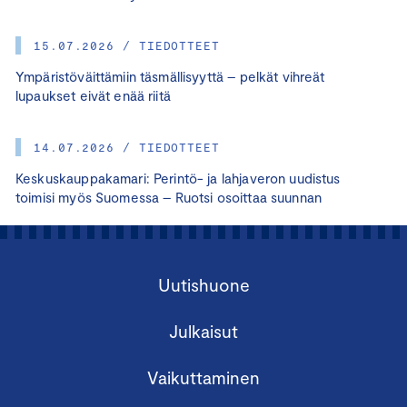
15.07.2026 / TIEDOTTEET
Ympäristöväittämiin täsmällisyyttä – pelkät vihreät
lupaukset eivät enää riitä
14.07.2026 / TIEDOTTEET
Keskuskauppakamari: Perintö- ja lahjaveron uudistus
toimisi myös Suomessa – Ruotsi osoittaa suunnan
Uutishuone
Julkaisut
Vaikuttaminen