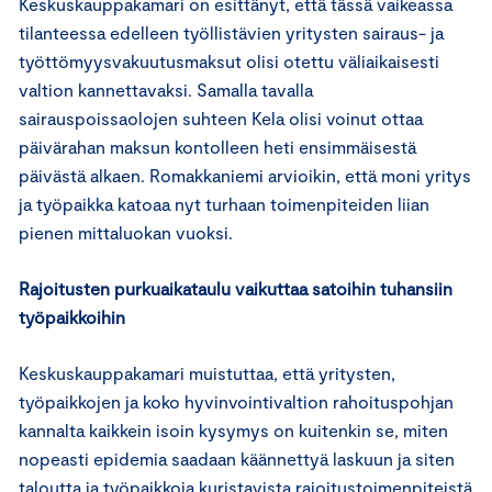
Keskuskauppakamari on esittänyt, että tässä vaikeassa
tilanteessa edelleen työllistävien yritysten sairaus- ja
työttömyysvakuutusmaksut olisi otettu väliaikaisesti
valtion kannettavaksi. Samalla tavalla
sairauspoissaolojen suhteen Kela olisi voinut ottaa
päivärahan maksun kontolleen heti ensimmäisestä
päivästä alkaen. Romakkaniemi arvioikin, että moni yritys
ja työpaikka katoaa nyt turhaan toimenpiteiden liian
pienen mittaluokan vuoksi.
Rajoitusten purkuaikataulu vaikuttaa satoihin tuhansiin
työpaikkoihin
Keskuskauppakamari muistuttaa, että yritysten,
työpaikkojen ja koko hyvinvointivaltion rahoituspohjan
kannalta kaikkein isoin kysymys on kuitenkin se, miten
nopeasti epidemia saadaan käännettyä laskuun ja siten
taloutta ja työpaikkoja kuristavista rajoitustoimenpiteistä