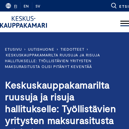
Skip
FI
EN
SV
ETSI
to
content
ETUSIVU
›
UUTISHUONE
›
TIEDOTTEET
›
KESKUSKAUPPAKAMARILTA RUUSUJA JA RISUJA
HALLITUKSELLE: TYÖLLISTÄVIEN YRITYSTEN
MAKSURASITUSTA OLISI PITÄNYT KEVENTÄÄ
Keskuskauppakamarilta
ruusuja ja risuja
hallitukselle: Työllistävien
yritysten maksurasitusta