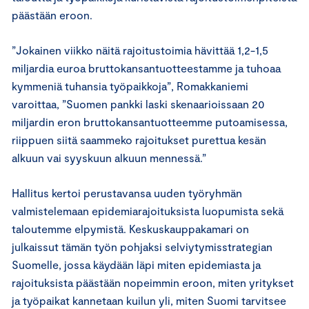
päästään eroon.
”Jokainen viikko näitä rajoitustoimia hävittää 1,2-1,5
miljardia euroa bruttokansantuotteestamme ja tuhoaa
kymmeniä tuhansia työpaikkoja”, Romakkaniemi
varoittaa, ”Suomen pankki laski skenaarioissaan 20
miljardin eron bruttokansantuotteemme putoamisessa,
riippuen siitä saammeko rajoitukset purettua kesän
alkuun vai syyskuun alkuun mennessä.”
Hallitus kertoi perustavansa uuden työryhmän
valmistelemaan epidemiarajoituksista luopumista sekä
taloutemme elpymistä. Keskuskauppakamari on
julkaissut tämän työn pohjaksi selviytymisstrategian
Suomelle, jossa käydään läpi miten epidemiasta ja
rajoituksista päästään nopeimmin eroon, miten yritykset
ja työpaikat kannetaan kuilun yli, miten Suomi tarvitsee