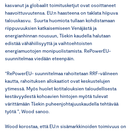
kasvanut ja globaalit toimitusketjut ovat osoittaneet
haavoittuvuutensa. EU:n haasteena on taklata hiipuva
talouskasvu. Suurta huomiota tullaan kohdistamaan
riippuvuuksien katkaisemiseen Venäjästä ja
energianhinnan nousuun, Tšekin kaudella halutaan
edistää vähähiilisyyttä ja vaihtoehtoisten
energiamuotojen monipuolistamista. RePowerEU-
suunnitelmaa viedään eteenpäin.
“RePowerEU- suunnitelmaa rahoitetaan RRF-välineen
kautta, rahoituksen allokaatiot ovat keskustelujen
ytimessä. Myös huolet kotitalouksien taloudellisesta
kestävyydestä kohoavien hintojen myötä tulevat
värittämään Tšekin puheenjohtajuuskaudella tehtävää
työtä ”, Wood sanoo.
Wood korostaa, että EU:n sisämarkkinoiden toimivuus on