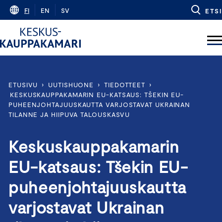
Skip
FI
EN
SV
ETSI
to
content
ETUSIVU
›
UUTISHUONE
›
TIEDOTTEET
›
KESKUSKAUPPAKAMARIN EU-KATSAUS: TŠEKIN EU-
PUHEENJOHTAJUUSKAUTTA VARJOSTAVAT UKRAINAN
TILANNE JA HIIPUVA TALOUSKASVU
Keskuskauppakamarin
EU-katsaus: Tšekin EU-
puheenjohtajuuskautta
varjostavat Ukrainan