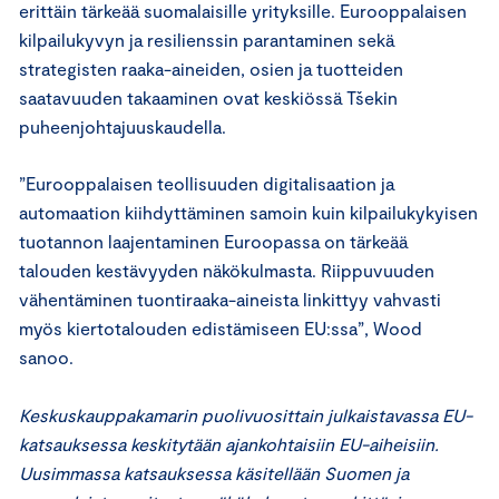
erittäin tärkeää suomalaisille yrityksille. Eurooppalaisen
kilpailukyvyn ja resilienssin parantaminen sekä
strategisten raaka-aineiden, osien ja tuotteiden
saatavuuden takaaminen ovat keskiössä Tšekin
puheenjohtajuuskaudella.
”Eurooppalaisen teollisuuden digitalisaation ja
automaation kiihdyttäminen samoin kuin kilpailukykyisen
tuotannon laajentaminen Euroopassa on tärkeää
talouden kestävyyden näkökulmasta. Riippuvuuden
vähentäminen tuontiraaka-aineista linkittyy vahvasti
myös kiertotalouden edistämiseen EU:ssa”, Wood
sanoo.
Keskuskauppakamarin puolivuosittain julkaistavassa EU-
katsauksessa keskitytään ajankohtaisiin EU-aiheisiin.
Uusimmassa katsauksessa käsitellään Suomen ja