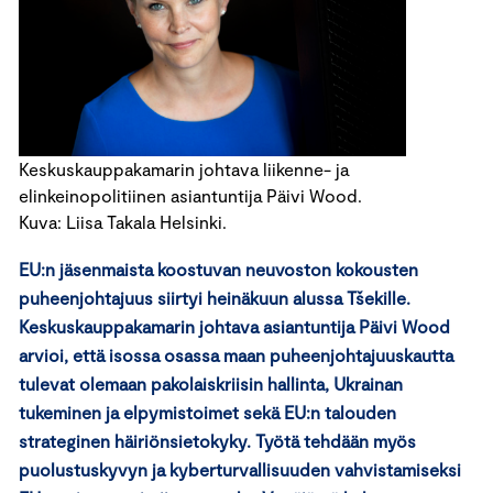
Keskuskauppakamarin johtava liikenne- ja
elinkeinopolitiinen asiantuntija Päivi Wood.
Kuva: Liisa Takala Helsinki.
EU:n jäsenmaista koostuvan neuvoston kokousten
puheenjohtajuus siirtyi heinäkuun alussa Tšekille.
Keskuskauppakamarin johtava asiantuntija Päivi Wood
arvioi, että isossa osassa maan puheenjohtajuuskautta
tulevat olemaan pakolaiskriisin hallinta, Ukrainan
tukeminen ja elpymistoimet sekä EU:n talouden
strateginen häiriönsietokyky. Työtä tehdään myös
puolustuskyvyn ja kyberturvallisuuden vahvistamiseksi