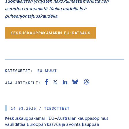
suomalaisten yritysten näkökulmasta merkittävien
asioiden etenemistä Tšekin uudella EU-
puheenjohtajuuskaudella.
KESKUSKAUPPAKAMARIN EU-KATSAUS
KATEGORIAT:
EU, MUUT
JAA ARTIKKELI:
24.03.2026 / TIEDOTTEET
Keskuskauppakamari: EU–Australian kauppasopimus
vauhdittaa Euroopan kasvua ja avointa kauppaa