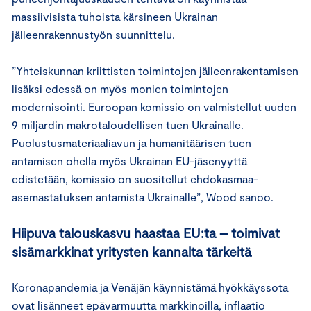
massiivisista tuhoista kärsineen Ukrainan
jälleenrakennustyön suunnittelu.
”Yhteiskunnan kriittisten toimintojen jälleenrakentamisen
lisäksi edessä on myös monien toimintojen
modernisointi. Euroopan komissio on valmistellut uuden
9 miljardin makrotaloudellisen tuen Ukrainalle.
Puolustusmateriaaliavun ja humanitäärisen tuen
antamisen ohella myös Ukrainan EU-jäsenyyttä
edistetään, komissio on suositellut ehdokasmaa-
asemastatuksen antamista Ukrainalle”, Wood sanoo.
Hiipuva talouskasvu haastaa EU:ta – toimivat
sisämarkkinat yritysten kannalta tärkeitä
Koronapandemia ja Venäjän käynnistämä hyökkäyssota
ovat lisänneet epävarmuutta markkinoilla, inflaatio