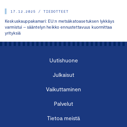
17.12.2025 / TIEDOTTEET
Keskuskauppakamari: EU:n metsäkatoasetuksen lykkäys
varmistui – sääntelyn heikko ennustettavuus kuormittaa
yrityksiä
Uutishuone
Julkaisut
Vaikuttaminen
Palvelut
Tietoa meistä