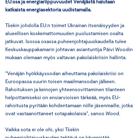
EU:ssa ja energiariippuvuudet Venäjästä halutaan
katkaista energiasektoria uudistamalla.
Tšekin johdolla EU:n toimet Ukrainan itsenäisyyden ja
alueellisen koskemattomuuden puolustamisen osalta
jatkuvat. Isossa osassa puheenjohtajuuskaudella tulee
Keskuskauppakamarin johtavan asiantuntija Päivi Woodin
mukaan olemaan myös valtavan pakolaiskriisin hallinta.
”Venäjän hyökkäyssodan aiheuttama pakolaiskriisi on
Euroopassa suurin toisen maailmansodan jälkeen.
Rahoituksen ja keinojen yhteensovittaminen tilanteen
helpottamiseksi on ensiarvioisen tärkeää, myös EU-
rahoitusta pyritään kohdentamaan niille jäsenmaille, jotka
ovat vastaanottaneet sotapakolaisia”, sanoo Wood.
Vaikka sota ei ole ohi, yksi Tšekin
puheenjohtajuuskauden tehtävä on käynnistää