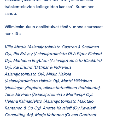
työskentelevien kollegoiden kanssa”, Suominen
sanoo.
Välimieskouluun osallistuivat tänä vuonna seuraavat
henkilöt:
Ville Ahtola (Asianajotoimisto Castrén & Snellman
Oy), Pia Bräysy (Asianajotoimisto DLA Piper Finland
Oy), Matleena Engblom (Asianajotoimisto Blackbird
Oy), Kai Erlund (Dittmar & Indrenius
Asianajotoimisto Oy), Mikko Hakola
(Asianajotoimisto Hakola Oy), Martti Häkkänen
(Helsingin yliopisto, oikeustieteellinen tiedekunta),
Tiina Järvinen (Asianajotoimisto Merilampi Oy),
Helena Kalmanlehto (Asianajotoimisto Mäkitalo
Rantanen & Co Oy), Anette Kavaleff (Oy Kavaleff
Consulting Ab), Merja Kohonen (CLean Contract