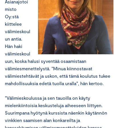
Asianajotoi
misto
Oy:stä
kiittelee
välimieskoul
un antia.
Hän haki
välimieskoul
uun, koska halusi syventää osaamistaan
välimiesmenettelystä. ”Minua kiinnostavat
välimiestehtävät ja uskon, että tämä koulutus tukee
mahdollisuuksia edetä tuolla uralla”, hän kertoo.
”Välimieskoulussa ja sen tauoilla on käyty
mielenkiintoisia keskusteluja aiheeseen liittyen.
Suurimpana hyötynä kurssista näenkin käytännön
vinkkien saamisen alan konkareilta ja
kanssakäymisen välimiesmenettelyiden kanssa