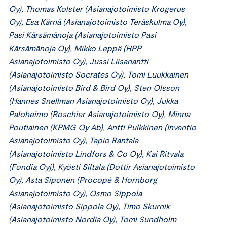
Oy), Thomas Kolster (Asianajotoimisto Krogerus
Oy), Esa Kärnä (Asianajotoimisto Teräskulma Oy),
Pasi Kärsämänoja (Asianajotoimisto Pasi
Kärsämänoja Oy), Mikko Leppä (HPP
Asianajotoimisto Oy), Jussi Liisanantti
(Asianajotoimisto Socrates Oy), Tomi Luukkainen
(Asianajotoimisto Bird & Bird Oy), Sten Olsson
(Hannes Snellman Asianajotoimisto Oy), Jukka
Paloheimo (Roschier Asianajotoimisto Oy), Minna
Poutiainen (KPMG Oy Ab), Antti Pulkkinen (Inventio
Asianajotoimisto Oy), Tapio Rantala
(Asianajotoimisto Lindfors & Co Oy), Kai Ritvala
(Fondia Oyj), Kyösti Siltala (Dottir Asianajotoimisto
Oy), Asta Siponen (Procopé & Hornborg
Asianajotoimisto Oy), Osmo Sippola
(Asianajotoimisto Sippola Oy), Timo Skurnik
(Asianajotoimisto Nordia Oy), Tomi Sundholm