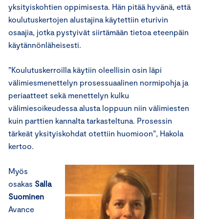
yksityiskohtien oppimisesta. Hän pitää hyvänä, että
koulutuskertojen alustajina käytettiin eturivin
osaajia, jotka pystyivät siirtämään tietoa eteenpäin
käytännönläheisesti.
”Koulutuskerroilla käytiin oleellisin osin läpi
välimiesmenettelyn prosessuaalinen normipohja ja
periaatteet sekä menettelyn kulku
välimiesoikeudessa alusta loppuun niin välimiesten
kuin parttien kannalta tarkasteltuna. Prosessin
tärkeät yksityiskohdat otettiin huomioon”, Hakola
kertoo.
Myös
osakas
Salla
Suominen
Avance