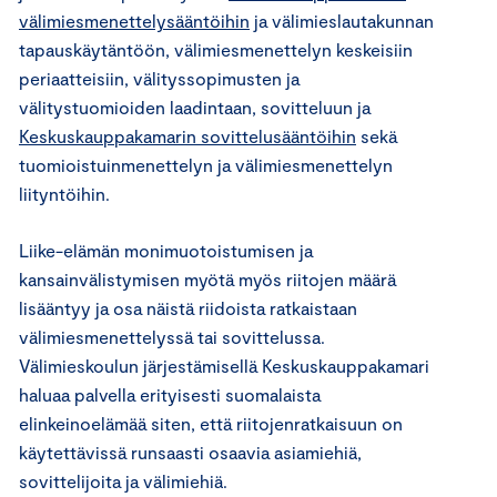
välimiesmenettelysääntöihin
ja välimieslautakunnan
tapauskäytäntöön, välimiesmenettelyn keskeisiin
periaatteisiin, välityssopimusten ja
välitystuomioiden laadintaan, sovitteluun ja
Keskuskauppakamarin sovittelusääntöihin
sekä
tuomioistuinmenettelyn ja välimiesmenettelyn
liityntöihin.
Liike-elämän monimuotoistumisen ja
kansainvälistymisen myötä myös riitojen määrä
lisääntyy ja osa näistä riidoista ratkaistaan
välimiesmenettelyssä tai sovittelussa.
Välimieskoulun järjestämisellä Keskuskauppakamari
haluaa palvella erityisesti suomalaista
elinkeinoelämää siten, että riitojenratkaisuun on
käytettävissä runsaasti osaavia asiamiehiä,
sovittelijoita ja välimiehiä.