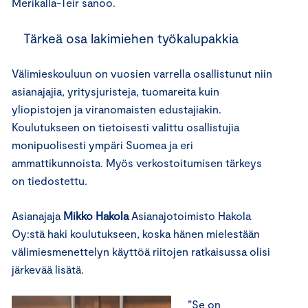
Merikalla-Teir sanoo.
Tärkeä osa lakimiehen työkalupakkia
Välimieskouluun on vuosien varrella osallistunut niin
asianajajia, yritysjuristeja, tuomareita kuin
yliopistojen ja viranomaisten edustajiakin.
Koulutukseen on tietoisesti valittu osallistujia
monipuolisesti ympäri Suomea ja eri
ammattikunnoista. Myös verkostoitumisen tärkeys
on tiedostettu.
Asianajaja
Mikko Hakola
Asianajotoimisto Hakola
Oy:stä haki koulutukseen, koska hänen mielestään
välimiesmenettelyn käyttöä riitojen ratkaisussa olisi
järkevää lisätä.
”Se on