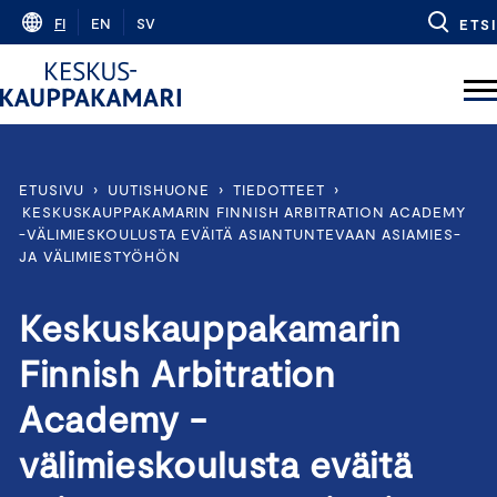
Skip
FI
EN
SV
ETSI
to
content
ETUSIVU
›
UUTISHUONE
›
TIEDOTTEET
›
KESKUSKAUPPAKAMARIN FINNISH ARBITRATION ACADEMY
-VÄLIMIESKOULUSTA EVÄITÄ ASIANTUNTEVAAN ASIAMIES-
JA VÄLIMIESTYÖHÖN
Keskuskauppakamarin
Finnish Arbitration
Academy -
välimieskoulusta eväitä