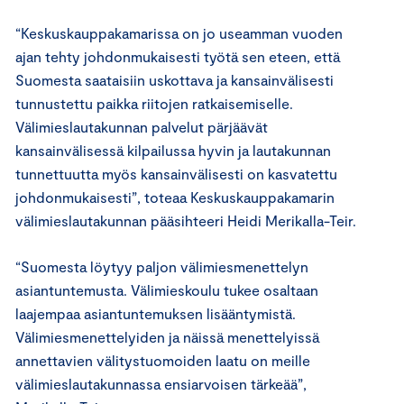
“Keskuskauppakamarissa on jo useamman vuoden
ajan tehty johdonmukaisesti työtä sen eteen, että
Suomesta saataisiin uskottava ja kansainvälisesti
tunnustettu paikka riitojen ratkaisemiselle.
Välimieslautakunnan palvelut pärjäävät
kansainvälisessä kilpailussa hyvin ja lautakunnan
tunnettuutta myös kansainvälisesti on kasvatettu
johdonmukaisesti”, toteaa Keskuskauppakamarin
välimieslautakunnan pääsihteeri Heidi Merikalla-Teir.
“Suomesta löytyy paljon välimiesmenettelyn
asiantuntemusta. Välimieskoulu tukee osaltaan
laajempaa asiantuntemuksen lisääntymistä.
Välimiesmenettelyiden ja näissä menettelyissä
annettavien välitystuomoiden laatu on meille
välimieslautakunnassa ensiarvoisen tärkeää”,