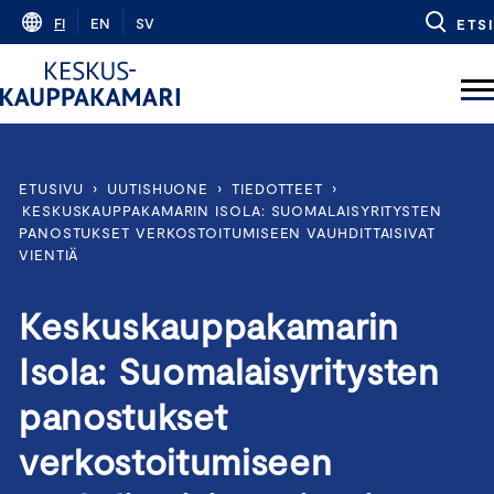
Skip
FI
EN
SV
ETSI
to
content
ETUSIVU
›
UUTISHUONE
›
TIEDOTTEET
›
KESKUSKAUPPAKAMARIN ISOLA: SUOMALAISYRITYSTEN
PANOSTUKSET VERKOSTOITUMISEEN VAUHDITTAISIVAT
VIENTIÄ
Keskuskauppakamarin
Isola: Suomalaisyritysten
panostukset
verkostoitumiseen