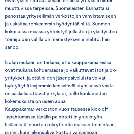
eivät yksin riitä auttamaan erilaisia yrityksiä niiden
muuttuvissa tarpeissa. Suomalaisten kannattaisi
panostaa yrityselämän verkostojen vahvistamiseen
ja uskaltaa rohkeammin hyödyntää niitä. Suomen
kokoisessa maassa yhteistyö julkisten ja yksityisten
toimijoiden välillä on menestyksen elinehto, hän
sanoo.
Isolan mukaan on tärkeää, että kauppakamareissa
ovat mukana kohdemaassa jo vaikuttavat isot ja pk-
yritykset, ja että niiden jäsenpalveluista voivat
hyötyä yhä laajemmin kansainvälistymisessä vasta
ensiaskelia ottavat yritykset, joille konkareiden
kokemuksista on usein apua.
Kauppakamariverkoston vuosittaisessa kick-off
tapahtumassa tänään painotettiin yhteistyön
lisäämistä, nuorten rekrytointia mukaan toimintaan,
ja mm. kunniakonsuliverkoston vahvempaa