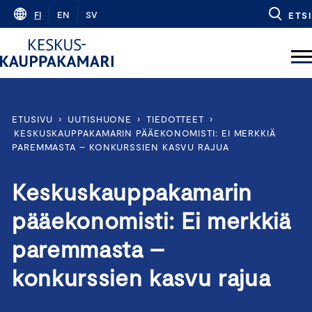
Skip
FI
EN
SV
ETSI
to
content
ETUSIVU
›
UUTISHUONE
›
TIEDOTTEET
›
KESKUSKAUPPAKAMARIN PÄÄEKONOMISTI: EI MERKKIÄ
PAREMMASTA – KONKURSSIEN KASVU RAJUA
Keskuskauppakamarin
pääekonomisti: Ei merkkiä
paremmasta –
konkurssien kasvu rajua