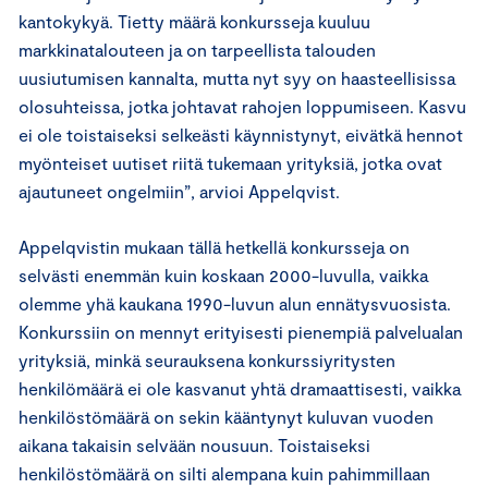
kantokykyä. Tietty määrä konkursseja kuuluu
markkinatalouteen ja on tarpeellista talouden
uusiutumisen kannalta, mutta nyt syy on haasteellisissa
olosuhteissa, jotka johtavat rahojen loppumiseen. Kasvu
ei ole toistaiseksi selkeästi käynnistynyt, eivätkä hennot
myönteiset uutiset riitä tukemaan yrityksiä, jotka ovat
ajautuneet ongelmiin”, arvioi Appelqvist.
Appelqvistin mukaan tällä hetkellä konkursseja on
selvästi enemmän kuin koskaan 2000-luvulla, vaikka
olemme yhä kaukana 1990-luvun alun ennätysvuosista.
Konkurssiin on mennyt erityisesti pienempiä palvelualan
yrityksiä, minkä seurauksena konkurssiyritysten
henkilömäärä ei ole kasvanut yhtä dramaattisesti, vaikka
henkilöstömäärä on sekin kääntynyt kuluvan vuoden
aikana takaisin selvään nousuun. Toistaiseksi
henkilöstömäärä on silti alempana kuin pahimmillaan