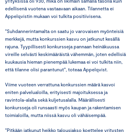
yrityksissä oli 930, mikä on likimain samalla tasolla kuin
edellisenä vuotena vastaavaan aikaan. Tilannetta ei
Appelqvistin mukaan voi tulkita positiivisena.
”Suhdannerintamalta on saatu jo varovaisen myönteisiä
merkkejä, mutta konkurssien kasvu on jatkunut kesällä
rajuna. Tyypillisesti konkursseja pannaan heinäkuussa
vireille selvästi keskimääräistä vähemmän, joten edellisiä
kuukausia hieman pienempää lukemaa ei voi tulkita niin,
että tilanne olisi parantunut”, toteaa Appelqvist.
Viime vuoteen verrattuna konkurssien määrä kasvoi
eniten palvelualoilla, erityisesti majoituksessa ja
ravintola-alalla sekä kuljetusalalla. Määrällisesti
konkursseja oli runsaasti myös kaupan ja rakentamisen
toimialoilla, mutta niissä kasvu oli vähäisempää.
”Pitkään jatkunut heikko talousjakso koettelee yritysten