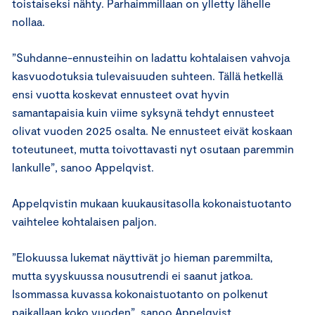
toistaiseksi nähty. Parhaimmillaan on ylletty lähelle
nollaa.
”Suhdanne-ennusteihin on ladattu kohtalaisen vahvoja
kasvuodotuksia tulevaisuuden suhteen. Tällä hetkellä
ensi vuotta koskevat ennusteet ovat hyvin
samantapaisia kuin viime syksynä tehdyt ennusteet
olivat vuoden 2025 osalta. Ne ennusteet eivät koskaan
toteutuneet, mutta toivottavasti nyt osutaan paremmin
lankulle”, sanoo Appelqvist.
Appelqvistin mukaan kuukausitasolla kokonaistuotanto
vaihtelee kohtalaisen paljon.
”Elokuussa lukemat näyttivät jo hieman paremmilta,
mutta syyskuussa nousutrendi ei saanut jatkoa.
Isommassa kuvassa kokonaistuotanto on polkenut
paikallaan koko vuoden”, sanoo Appelqvist.