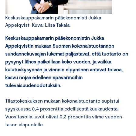
Keskuskauppakamarin pääekonomisti Jukka
Appelqvist. Kuva: Liisa Takala.
Keskuskauppakamarin pääekonomistin Jukka
Appelqvistin mukaan Suomen kokonaistuotannon
suhdannekuvaajan lukemat paljastavat, että tuotanto on
pysynyt lähes paikoillaan koko vuoden, ja vaikka
kulutuskysynnän ja viennin elpyminen antavat toivoa,
kasvu nojaa edelleen epävarmoihin
tulevaisuudenodotuksiin.
Tilastokeskuksen mukaan kokonaistuotanto supistui
syyskuussa 0,4 prosenttia edellisestä kuukaudesta.
Vuositasolla luvut olivat 0,2 prosenttia viime vuoden
tason alapuolelle.