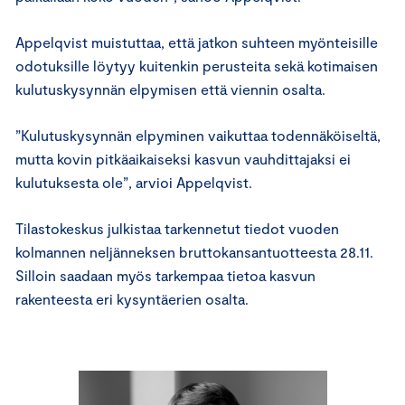
Appelqvist muistuttaa, että jatkon suhteen myönteisille
odotuksille löytyy kuitenkin perusteita sekä kotimaisen
kulutuskysynnän elpymisen että viennin osalta.
”Kulutuskysynnän elpyminen vaikuttaa todennäköiseltä,
mutta kovin pitkäaikaiseksi kasvun vauhdittajaksi ei
kulutuksesta ole”, arvioi Appelqvist.
Tilastokeskus julkistaa tarkennetut tiedot vuoden
kolmannen neljänneksen bruttokansantuotteesta 28.11.
Silloin saadaan myös tarkempaa tietoa kasvun
rakenteesta eri kysyntäerien osalta.