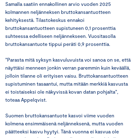
Samalla saatiin ennakollinen arvio vuoden 2025
kolmannen neljänneksen bruttokansantuotteen
kehityksestä. Tilastokeskus ennakoi
bruttokansantuotteen supistuneen 0,1 prosenttia
suhteessa edelliseen neljännekseen. Vuositasolla
bruttokansantuote tippui peräti 0,9 prosenttia.
”Parasta mitä syksyn kasvuluvuista voi sanoa on se, että
näyttäisi menneen jonkin verran paremmin kuin keväällä,
jolloin tilanne oli erityisen vaisu. Bruttokansantuotteen
supistuminen tasaantui, mutta mitään merkkiä kasvusta
ei toistaiseksi ole näkyvissä kovan datan pohjalta”,
toteaa Appelqvist.
Suomen bruttokansantuote kasvoi viime vuoden
kolmena ensimmäisenä neljänneksenä, mutta vuoden
päätteeksi kasvu hyytyi. Tänä vuonna ei kasvua ole