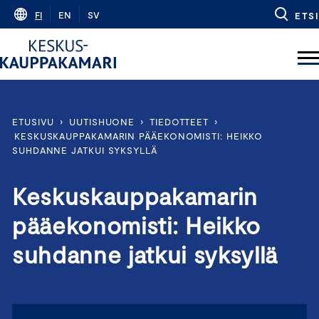
Skip
FI
EN
SV
ETSI
to
content
ETUSIVU
›
UUTISHUONE
›
TIEDOTTEET
›
KESKUSKAUPPAKAMARIN PÄÄEKONOMISTI: HEIKKO
SUHDANNE JATKUI SYKSYLLÄ
Keskuskauppakamarin
pääekonomisti: Heikko
suhdanne jatkui syksyllä