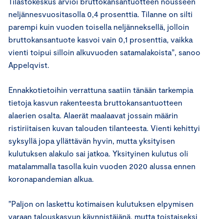
Tilastokeskus arvioi bruttokansantuotteen nousseen
neljännesvuositasolla 0,4 prosenttia. Tilanne on silti
parempi kuin vuoden toisella neljänneksellä, jolloin
bruttokansantuote kasvoi vain 0,1 prosenttia, vaikka
vienti toipui silloin alkuvuoden satamalakoista”, sanoo
Appelqvist.
Ennakkotietoihin verrattuna saatiin tänään tarkempia
tietoja kasvun rakenteesta bruttokansantuotteen
alaerien osalta. Alaerät maalaavat jossain määrin
ristiriitaisen kuvan talouden tilanteesta. Vienti kehittyi
syksyllä jopa yllättävän hyvin, mutta yksityisen
kulutuksen alakulo sai jatkoa. Yksityinen kulutus oli
matalammalla tasolla kuin vuoden 2020 alussa ennen
koronapandemian alkua.
”Paljon on laskettu kotimaisen kulutuksen elpymisen
varaan talouskasvun käynnistäjänä, mutta toistaiseksi