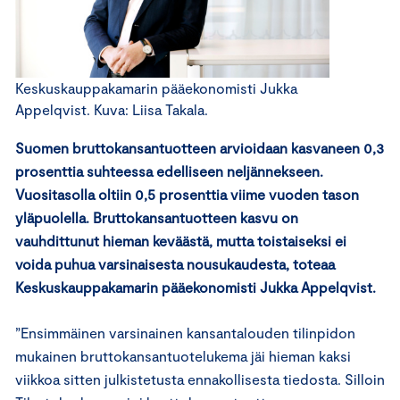
Keskuskauppakamarin pääekonomisti Jukka
Appelqvist. Kuva: Liisa Takala.
Suomen bruttokansantuotteen arvioidaan kasvaneen 0,3
prosenttia suhteessa edelliseen neljännekseen.
Vuositasolla oltiin 0,5 prosenttia viime vuoden tason
yläpuolella. Bruttokansantuotteen kasvu on
vauhdittunut hieman keväästä, mutta toistaiseksi ei
voida puhua varsinaisesta nousukaudesta, toteaa
Keskuskauppakamarin pääekonomisti Jukka Appelqvist.
”Ensimmäinen varsinainen kansantalouden tilinpidon
mukainen bruttokansantuotelukema jäi hieman kaksi
viikkoa sitten julkistetusta ennakollisesta tiedosta. Silloin