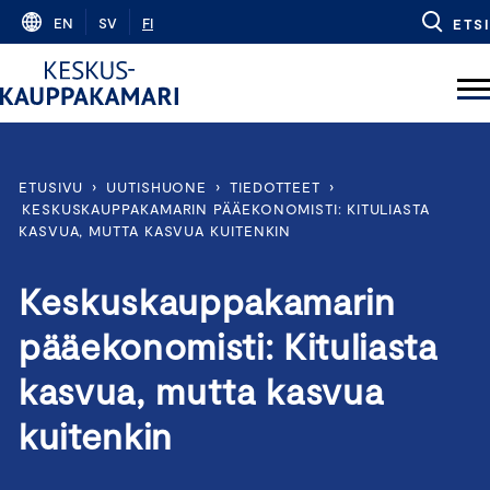
Skip
EN
SV
FI
ETSI
to
content
ETUSIVU
›
UUTISHUONE
›
TIEDOTTEET
›
KESKUSKAUPPAKAMARIN PÄÄEKONOMISTI: KITULIASTA
KASVUA, MUTTA KASVUA KUITENKIN
Keskuskauppakamarin
pääekonomisti: Kituliasta
kasvua, mutta kasvua
kuitenkin