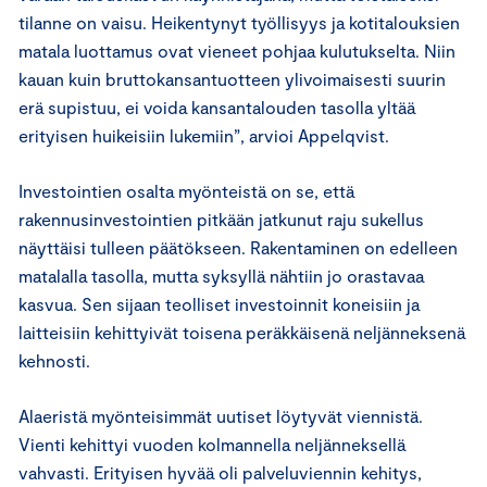
tilanne on vaisu. Heikentynyt työllisyys ja kotitalouksien
matala luottamus ovat vieneet pohjaa kulutukselta. Niin
kauan kuin bruttokansantuotteen ylivoimaisesti suurin
erä supistuu, ei voida kansantalouden tasolla yltää
erityisen huikeisiin lukemiin”, arvioi Appelqvist.
Investointien osalta myönteistä on se, että
rakennusinvestointien pitkään jatkunut raju sukellus
näyttäisi tulleen päätökseen. Rakentaminen on edelleen
matalalla tasolla, mutta syksyllä nähtiin jo orastavaa
kasvua. Sen sijaan teolliset investoinnit koneisiin ja
laitteisiin kehittyivät toisena peräkkäisenä neljänneksenä
kehnosti.
Alaeristä myönteisimmät uutiset löytyvät viennistä.
Vienti kehittyi vuoden kolmannella neljänneksellä
vahvasti. Erityisen hyvää oli palveluviennin kehitys,