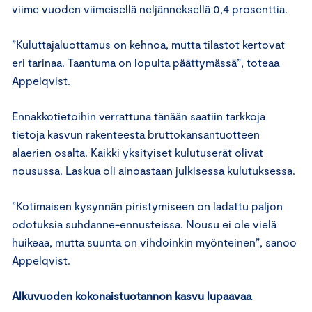
viime vuoden viimeisellä neljänneksellä 0,4 prosenttia.
”Kuluttajaluottamus on kehnoa, mutta tilastot kertovat
eri tarinaa. Taantuma on lopulta päättymässä”, toteaa
Appelqvist.
Ennakkotietoihin verrattuna tänään saatiin tarkkoja
tietoja kasvun rakenteesta bruttokansantuotteen
alaerien osalta. Kaikki yksityiset kulutuserät olivat
nousussa. Laskua oli ainoastaan julkisessa kulutuksessa.
”Kotimaisen kysynnän piristymiseen on ladattu paljon
odotuksia suhdanne-ennusteissa. Nousu ei ole vielä
huikeaa, mutta suunta on vihdoinkin myönteinen”, sanoo
Appelqvist.
Alkuvuoden kokonaistuotannon kasvu lupaavaa