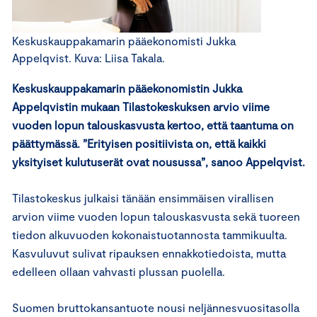
Keskuskauppakamarin pääekonomisti Jukka
Appelqvist. Kuva: Liisa Takala.
Keskuskauppakamarin pääekonomistin Jukka
Appelqvistin mukaan Tilastokeskuksen arvio viime
vuoden lopun talouskasvusta kertoo, että taantuma on
päättymässä. ”Erityisen positiivista on, että kaikki
yksityiset kulutuserät ovat nousussa”, sanoo Appelqvist.
Tilastokeskus julkaisi tänään ensimmäisen virallisen
arvion viime vuoden lopun talouskasvusta sekä tuoreen
tiedon alkuvuoden kokonaistuotannosta tammikuulta.
Kasvuluvut sulivat ripauksen ennakkotiedoista, mutta
edelleen ollaan vahvasti plussan puolella.
Suomen bruttokansantuote nousi neljännesvuositasolla