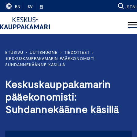
Skip
EN
SV
FI
ETSI
to
content
ETUSIVU
›
UUTISHUONE
›
TIEDOTTEET
›
KESKUSKAUPPAKAMARIN PÄÄEKONOMISTI:
SUHDANNEKÄÄNNE KÄSILLÄ
Keskuskauppakamarin
pääekonomisti:
Suhdannekäänne käsillä