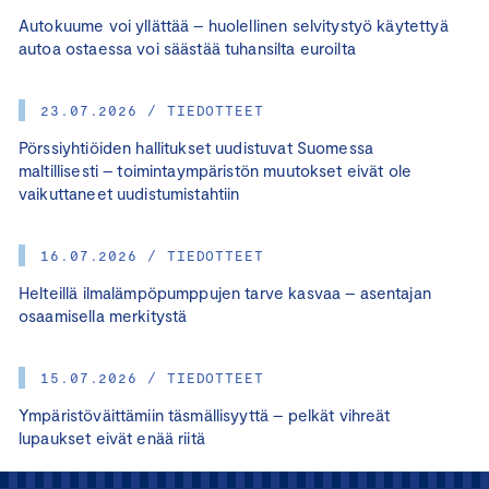
Autokuume voi yllättää – huolellinen selvitystyö käytettyä
autoa ostaessa voi säästää tuhansilta euroilta
23.07.2026 / TIEDOTTEET
Pörssiyhtiöiden hallitukset uudistuvat Suomessa
maltillisesti – toimintaympäristön muutokset eivät ole
vaikuttaneet uudistumistahtiin
16.07.2026 / TIEDOTTEET
Helteillä ilmalämpöpumppujen tarve kasvaa – asentajan
osaamisella merkitystä
15.07.2026 / TIEDOTTEET
Ympäristöväittämiin täsmällisyyttä – pelkät vihreät
lupaukset eivät enää riitä