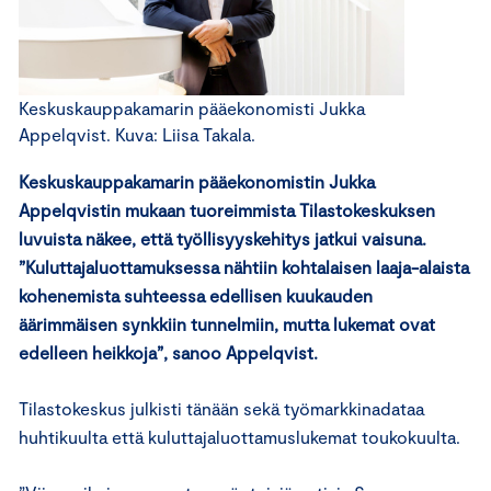
Keskuskauppakamarin pääekonomisti Jukka
Appelqvist. Kuva: Liisa Takala.
Keskuskauppakamarin pääekonomistin Jukka
Appelqvistin mukaan tuoreimmista Tilastokeskuksen
luvuista näkee, että työllisyyskehitys jatkui vaisuna.
”Kuluttajaluottamuksessa nähtiin kohtalaisen laaja-alaista
kohenemista suhteessa edellisen kuukauden
äärimmäisen synkkiin tunnelmiin, mutta lukemat ovat
edelleen heikkoja”, sanoo Appelqvist.
Tilastokeskus julkisti tänään sekä työmarkkinadataa
huhtikuulta että kuluttajaluottamuslukemat toukokuulta.