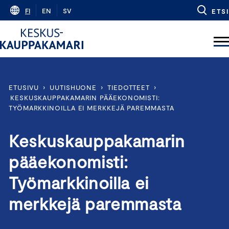
Skip
FI
EN
SV
ETSI
to
content
ETUSIVU
›
UUTISHUONE
›
TIEDOTTEET
›
KESKUSKAUPPAKAMARIN PÄÄEKONOMISTI:
TYÖMARKKINOILLA EI MERKKEJÄ PAREMMASTA
Keskuskauppakamarin
pääekonomisti:
Työmarkkinoilla ei
merkkejä paremmasta