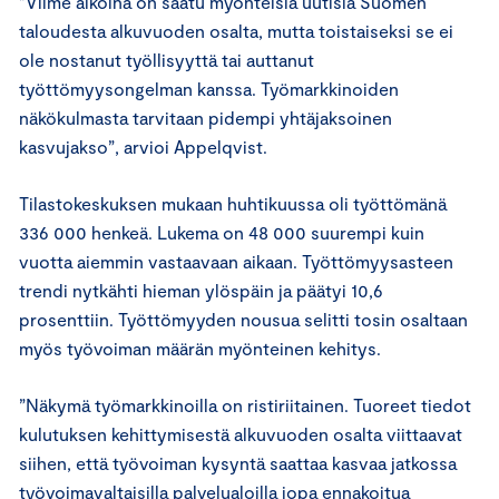
”Viime aikoina on saatu myönteisiä uutisia Suomen
taloudesta alkuvuoden osalta, mutta toistaiseksi se ei
ole nostanut työllisyyttä tai auttanut
työttömyysongelman kanssa. Työmarkkinoiden
näkökulmasta tarvitaan pidempi yhtäjaksoinen
kasvujakso”, arvioi Appelqvist.
Tilastokeskuksen mukaan huhtikuussa oli työttömänä
336 000 henkeä. Lukema on 48 000 suurempi kuin
vuotta aiemmin vastaavaan aikaan. Työttömyysasteen
trendi nytkähti hieman ylöspäin ja päätyi 10,6
prosenttiin. Työttömyyden nousua selitti tosin osaltaan
myös työvoiman määrän myönteinen kehitys.
”Näkymä työmarkkinoilla on ristiriitainen. Tuoreet tiedot
kulutuksen kehittymisestä alkuvuoden osalta viittaavat
siihen, että työvoiman kysyntä saattaa kasvaa jatkossa
työvoimavaltaisilla palvelualoilla jopa ennakoitua