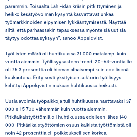
paremmin. Toisaalta Lähi-idän kriisin pitkittyminen ja
heikko kesätyövoiman kysyntä kasvattavat uhkaa
työmarkkinoiden elpymisen lykkääntymisestä. Näyttää
siltä, että parhaassakin tapauksessa myönteisiä uutisia
täytyy odottaa syksyyn”, sanoo Appelqvist.
Työllisten määrä oli huhtikuussa 31 000 matalampi kuin
vuotta aiemmin. Työllisyysasteen trendi 20–64-vuotiaille
oli 75,3 prosenttia eli hieman alhaisempi kuin edellisenä
kuukautena. Erityisesti yksityisen sektorin työllisyys
kehittyi Appelqvistin mukaan huhtikuussa heikosti.
Uusia avoimia työpaikkoja tuli huhtikuussa haettavaksi 37
000 eli 5 700 vähemmän kuin vuotta aiemmin.
Pitkäaikaistyöttömiä oli huhtikuussa edelleen lähes 140
000. Pitkäaikaistyöttömien osuus kaikista työttömistä oli
noin 42 prosenttia eli poikkeuksellisen korkea.