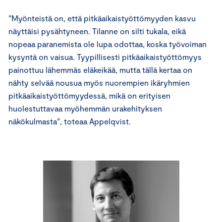
”Myönteistä on, että pitkäaikaistyöttömyyden kasvu
näyttäisi pysähtyneen. Tilanne on silti tukala, eikä
nopeaa paranemista ole lupa odottaa, koska työvoiman
kysyntä on vaisua. Tyypillisesti pitkäaikaistyöttömyys
painottuu lähemmäs eläkeikää, mutta tällä kertaa on
nähty selvää nousua myös nuorempien ikäryhmien
pitkäaikaistyöttömyydessä, mikä on erityisen
huolestuttavaa myöhemmän urakehityksen
näkökulmasta”, toteaa Appelqvist.