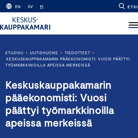
Skip
EN
SV
FI
ETSI
to
content
ETUSIVU
›
UUTISHUONE
›
TIEDOTTEET
›
KESKUSKAUPPAKAMARIN PÄÄEKONOMISTI: VUOSI PÄÄTTYI
TYÖMARKKINOILLA APEISSA MERKEISSÄ
Keskuskauppakamarin
pääekonomisti: Vuosi
päättyi työmarkkinoilla
apeissa merkeissä