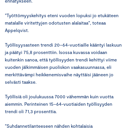
ennätykseen.
”Työttömyyskehitys eteni vuoden lopuksi jo etukäteen
matalalle viritettyjen odotusten alalaitaa”, toteaa
Appelqvist.
Työllisyysasteen trendi 20–64-vuotiaille kääntyi laskuun
ja päätyi 75,8 prosenttiin. Isossa kuvassa voidaan
kuitenkin sanoa, että työllisyyden trendi kehittyi viime
vuoden jälkimmäisen puoliskon vaakasuunnassa, eli
merkittävämpi heikkenemisvaihe näyttäisi jääneen jo
selvästi taakse.
Työllisiä oli joulukuussa 7000 vähemmän kuin vuotta
aiemmin. Perinteinen 15–64-vuotiaiden työllisyyden
trendi oli 71,3 prosenttia.
”Suhdannetilanteeseen nähden kohtalaisia