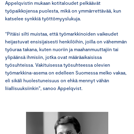
Appelqvistin mukaan kotitaloudet pelkäävät
työpaikkojensa puolesta, mikä on ymmärrettävää, kun
katselee synkkiä työttömyyslukuja.
“Pitäisi silti muistaa, että työmarkkinoiden vaikeudet
heijastuvat ensisijaisesti henkilöihin, joilla on vähemmän
työuraa takana, kuten nuoriin ja maahanmuuttajiin tai
ylipäänsä ihmisiin, jotka ovat määräaikaisissa
työsuhteissa. Vakituisessa työsuhteessa olevien
työmarkkina-asema on edelleen Suomessa melko vakaa,
eli sikäli huolestuneisuus on ehkä mennyt vähän
liiallisuuksiinkin”, sanoo Appelqvist.