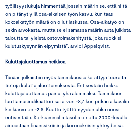
työllisyyslukuja himmentää jossain määrin se, että niitä
on pitänyt yllä osa-aikaisen työn kasvu, kun taas
kokoaikatyön määrä on ollut laskussa. Osa-aikatyö on
sekin arvokasta, mutta se ei samassa määrin auta julkista
taloutta tai yleistä ostovoimakehitystä, joka ruokkisi
kulutuskysynnän elpymistä”, arvioi Appelqvist.
Kuluttajaluottamus heikkoa
Tänään julkaistiin myös tammikuussa kerättyjä tuoreita
tietoja kuluttajaluottamuksesta. Entisestään heikko
kuluttajaluottamus painui yhä alemmaksi. Tammikuun
luottamusindikaattori sai arvon -8,7 kun pitkän aikavälin
keskiarvo on -2,8. Koettu työttömyyden uhka nousi
entisestään. Korkeammalla tasolla on oltu 2000-luvulla
ainoastaan finanssikriisin ja koronakriisin yhteydessä.