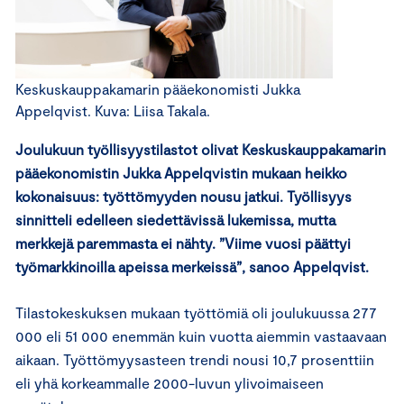
Keskuskauppakamarin pääekonomisti Jukka
Appelqvist. Kuva: Liisa Takala.
Joulukuun työllisyystilastot olivat Keskuskauppakamarin
pääekonomistin Jukka Appelqvistin mukaan heikko
kokonaisuus: työttömyyden nousu jatkui. Työllisyys
sinnitteli edelleen siedettävissä lukemissa, mutta
merkkejä paremmasta ei nähty. ”Viime vuosi päättyi
työmarkkinoilla apeissa merkeissä”, sanoo Appelqvist.
Tilastokeskuksen mukaan työttömiä oli joulukuussa 277
000 eli 51 000 enemmän kuin vuotta aiemmin vastaavaan
aikaan. Työttömyysasteen trendi nousi 10,7 prosenttiin
eli yhä korkeammalle 2000-luvun ylivoimaiseen