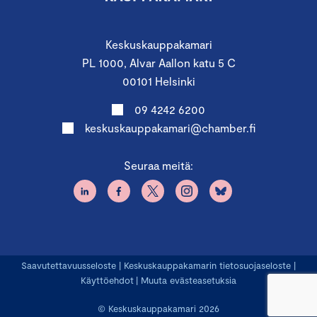
Keskuskauppakamari
PL 1000, Alvar Aallon katu 5 C
00101 Helsinki
09 4242 6200
keskuskauppakamari@chamber.fi
Seuraa meitä:
Saavutettavuusseloste
|
Keskuskauppakamarin tietosuojaseloste
|
Käyttöehdot
|
Muuta evästeasetuksia
© Keskuskauppakamari 2026