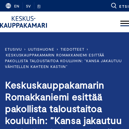
Skip
EN
SV
FI
ETSI
to
content
ETUSIVU
›
UUTISHUONE
›
TIEDOTTEET
›
KESKUSKAUPPAKAMARIN ROMAKKANIEMI ESITTÄÄ
PAKOLLISTA TALOUSTAITOA KOULUIHIN: ”KANSA JAKAUTUU
VÄHITELLEN KAHTEEN KASTIIN”
Keskuskauppakamarin
Romakkaniemi esittää
pakollista taloustaitoa
kouluihin: ”Kansa jakautuu