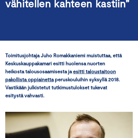
vähitellen kahteen kastiin”
Toimitusjohtaja Juho Romakkaniemi muistuttaa, että
Keskuskauppakamari esitti huolensa nuorten
heikosta talousosaamisesta ja
esitti taloustaitoon
pakollista oppiainetta
peruskouluihin syksyllä 2018.
Vastikään julkistetut tutkimustulokset tukevat
esitystä vahvasti.