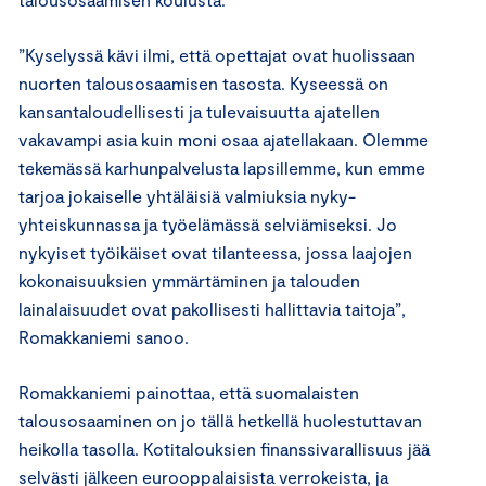
”Kyselyssä kävi ilmi, että opettajat ovat huolissaan
nuorten talousosaamisen tasosta. Kyseessä on
kansantaloudellisesti ja tulevaisuutta ajatellen
vakavampi asia kuin moni osaa ajatellakaan. Olemme
tekemässä karhunpalvelusta lapsillemme, kun emme
tarjoa jokaiselle yhtäläisiä valmiuksia nyky-
yhteiskunnassa ja työelämässä selviämiseksi. Jo
nykyiset työikäiset ovat tilanteessa, jossa laajojen
kokonaisuuksien ymmärtäminen ja talouden
lainalaisuudet ovat pakollisesti hallittavia taitoja”,
Romakkaniemi sanoo.
Romakkaniemi painottaa, että suomalaisten
talousosaaminen on jo tällä hetkellä huolestuttavan
heikolla tasolla. Kotitalouksien finanssivarallisuus jää
selvästi jälkeen eurooppalaisista verrokeista, ja