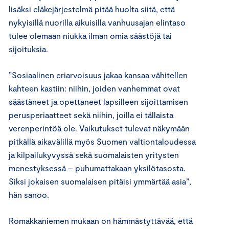
lisäksi eläkejärjestelmä pitää huolta siitä, että
nykyisillä nuorilla aikuisilla vanhuusajan elintaso
tulee olemaan niukka ilman omia säästöjä tai
sijoituksia.
”Sosiaalinen eriarvoisuus jakaa kansaa vähitellen
kahteen kastiin: niihin, joiden vanhemmat ovat
säästäneet ja opettaneet lapsilleen sijoittamisen
perusperiaatteet sekä niihin, joilla ei tällaista
verenperintöä ole. Vaikutukset tulevat näkymään
pitkällä aikavälillä myös Suomen valtiontaloudessa
ja kilpailukyvyssä sekä suomalaisten yritysten
menestyksessä – puhumattakaan yksilötasosta.
Siksi jokaisen suomalaisen pitäisi ymmärtää asia”,
hän sanoo.
Romakkaniemen mukaan on hämmästyttävää, että