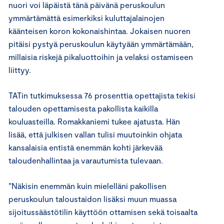
nuori voi läpäistä tänä päivänä peruskoulun
ymmärtämättä esimerkiksi kuluttajalainojen
käänteisen koron kokonaishintaa. Jokaisen nuoren
pitäisi pystyä peruskoulun käytyään ymmärtämään,
millaisia riskejä pikaluottoihin ja velaksi ostamiseen
liittyy.
TATin tutkimuksessa 76 prosenttia opettajista tekisi
talouden opettamisesta pakollista kaikilla
kouluasteilla. Romakkaniemi tukee ajatusta. Hän
lisää, että julkisen vallan tulisi muutoinkin ohjata
kansalaisia entistä enemmän kohti järkevää
taloudenhallintaa ja varautumista tulevaan.
”Näkisin enemmän kuin mielelläni pakollisen
peruskoulun taloustaidon lisäksi muun muassa
sijoitussäästötilin käyttöön ottamisen sekä toisaalta