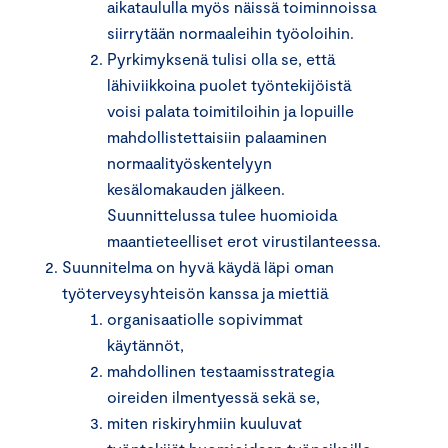
aikataululla myös näissä toiminnoissa
siirrytään normaaleihin työoloihin.
Pyrkimyksenä tulisi olla se, että
lähiviikkoina puolet työntekijöistä
voisi palata toimitiloihin ja lopuille
mahdollistettaisiin palaaminen
normaalityöskentelyyn
kesälomakauden jälkeen.
Suunnittelussa tulee huomioida
maantieteelliset erot virustilanteessa.
Suunnitelma on hyvä käydä läpi oman
työterveysyhteisön kanssa ja miettiä
organisaatiolle sopivimmat
käytännöt,
mahdollinen testaamisstrategia
oireiden ilmentyessä sekä se,
miten riskiryhmiin kuuluvat