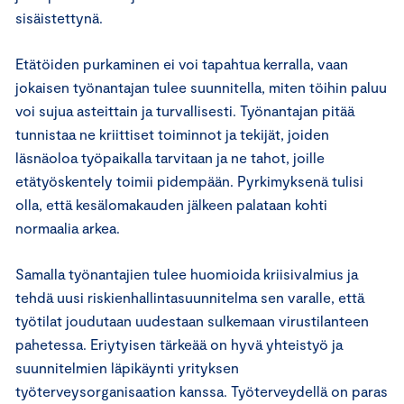
sisäistettynä.
Etätöiden purkaminen ei voi tapahtua kerralla, vaan
jokaisen työnantajan tulee suunnitella, miten töihin paluu
voi sujua asteittain ja turvallisesti. Työnantajan pitää
tunnistaa ne kriittiset toiminnot ja tekijät, joiden
läsnäoloa työpaikalla tarvitaan ja ne tahot, joille
etätyöskentely toimii pidempään. Pyrkimyksenä tulisi
olla, että kesälomakauden jälkeen palataan kohti
normaalia arkea.
Samalla työnantajien tulee huomioida kriisivalmius ja
tehdä uusi riskienhallintasuunnitelma sen varalle, että
työtilat joudutaan uudestaan sulkemaan virustilanteen
pahetessa. Eriytyisen tärkeää on hyvä yhteistyö ja
suunnitelmien läpikäynti yrityksen
työterveysorganisaation kanssa. Työterveydellä on paras