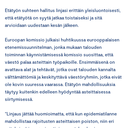
Etätyön suhteen hallitus linjasi erittäin yleisluontoisesti,
että etätyötä on syytä jatkaa toistaiseksi ja sitä
arvioidaan uudestaan kesän jälkeen.
Euroopan komissio julkaisi huhtikuussa eurooppalaisen
etenemissuunnitelman, jonka mukaan talouden
toiminnan käynnistämisessä komissio suosittaa, että
väestö palaa asteittain työpaikoille. Ensimmäisenä on
avattava alat ja tehtävät, jotka ovat talouden kannalta
välttämättömiä ja keskityttävä väestöryhmiin, jotka eivät
ole kovin suuressa vaarassa. Etätyön mahdollisuuksia
täytyy kuitenkin edelleen hyödyntää asteittaisessa
siirtymisessä.
“Linjaus jättää huomioimatta, että kun epidemiatilanne
mahdollistaa rajoitusten asteittaisen poiston, niin eri