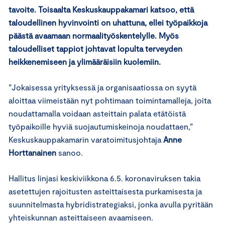
tavoite. Toisaalta Keskuskauppakamari katsoo, että
taloudellinen hyvinvointi on uhattuna, ellei työpaikkoja
päästä avaamaan normaalityöskentelylle. Myös
taloudelliset tappiot johtavat lopulta terveyden
heikkenemiseen ja ylimääräisiin kuolemiin.
”Jokaisessa yrityksessä ja organisaatiossa on syytä
aloittaa viimeistään nyt pohtimaan toimintamalleja, joita
noudattamalla voidaan asteittain palata etätöistä
työpaikoille hyviä suojautumiskeinoja noudattaen,”
Keskuskauppakamarin varatoimitusjohtaja
Anne
Horttanainen
sanoo.
Hallitus linjasi keskiviikkona 6.5. koronaviruksen takia
asetettujen rajoitusten asteittaisesta purkamisesta ja
suunnitelmasta hybridistrategiaksi, jonka avulla pyritään
yhteiskunnan asteittaiseen avaamiseen.