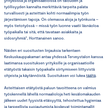
yrityksissä ja organisaatioissa on talouden ja
työllisyyden kannalta merkittäviä tarpeita palata
turvallisesti ja asteittain kohti normaalimpia työn
järjestämisen tapoja. On olemassa aloja ja työnkuvia –
myös tietotyössä – missä työn luonne vaatii läsnäoloa
työpaikalla tai sitä, että tavataan asiakkaita ja
sidosryhmiä”, Horttanainen sanoo.
Näiden eri suositusten linjauksia tarkentaen
Keskuskauppakamari antaa yhdessä Terveystalon kanssa
laatimansa suosituksen yrityksille ja organisaatioille
etätyöstä takaisin työpaikalle siirtymiseen liittyvistä
ohjeista ja käytännöistä. Suosituksen voi lukea
täältä
.
Asteittaisen etätyöstä paluun tavoitteena on valmius
työskennellä lähellä normaalioloja heti kesälomakauden
jälkeen uudet fyysistä etäisyyttä, tehostettua hygieniaa
ja tarpeellista suojautumista koskevat toimintamallit