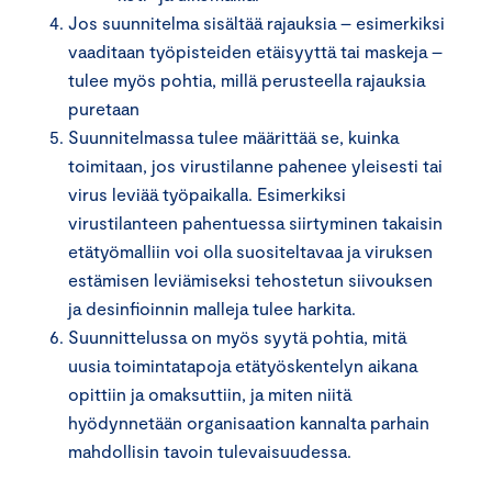
Jos suunnitelma sisältää rajauksia – esimerkiksi
vaaditaan työpisteiden etäisyyttä tai maskeja –
tulee myös pohtia, millä perusteella rajauksia
puretaan
Suunnitelmassa tulee määrittää se, kuinka
toimitaan, jos virustilanne pahenee yleisesti tai
virus leviää työpaikalla. Esimerkiksi
virustilanteen pahentuessa siirtyminen takaisin
etätyömalliin voi olla suositeltavaa ja viruksen
estämisen leviämiseksi tehostetun siivouksen
ja desinfioinnin malleja tulee harkita.
Suunnittelussa on myös syytä pohtia, mitä
uusia toimintatapoja etätyöskentelyn aikana
opittiin ja omaksuttiin, ja miten niitä
hyödynnetään organisaation kannalta parhain
mahdollisin tavoin tulevaisuudessa.