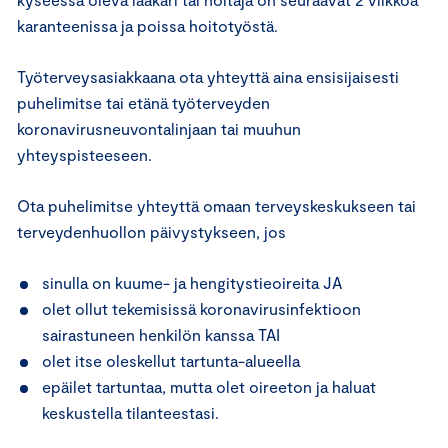
karanteenissa ja poissa hoitotyöstä.
Työterveysasiakkaana ota yhteyttä aina ensisijaisesti
puhelimitse tai etänä työterveyden
koronavirusneuvontalinjaan tai muuhun
yhteyspisteeseen.
Ota puhelimitse yhteyttä omaan terveyskeskukseen tai
terveydenhuollon päivystykseen, jos
sinulla on kuume- ja hengitystieoireita JA
olet ollut tekemisissä koronavirusinfektioon
sairastuneen henkilön kanssa TAI
olet itse oleskellut tartunta-alueella
epäilet tartuntaa, mutta olet oireeton ja haluat
keskustella tilanteestasi.