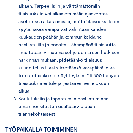
alkaen. Tarpeellisiin ja välttämättömiin
tilaisuuksiin voi alkaa etsimään ajankohtaa
asetetussa aikaraamissa, mutta tilaisuuksille on
syytä hakea varapäivät vähintään kahden
kuukauden päähän ja kommunikoida ne
osallistujille jo ennalta. Lähempänä tilaisuutta
ilmoitetaan virnaomaisohjeiden ja sen hetkisen
harkinnan mukaan, pidetäänkö tilaisuus
suunnitellusti vai siirretäänkö varapäivälle vai
toteutetaanko se etäyhteyksin. Yli 500 hengen
tilaisuuksia ei tule järjestää ennen elokuun
alkua.
Koulutuksiin ja tapahtumiin osallistuminen
oman henkilöstön osalta arvioidaan
tilannekohtaisesti.
TYÖPAIKALLA TOIMIMINE
N