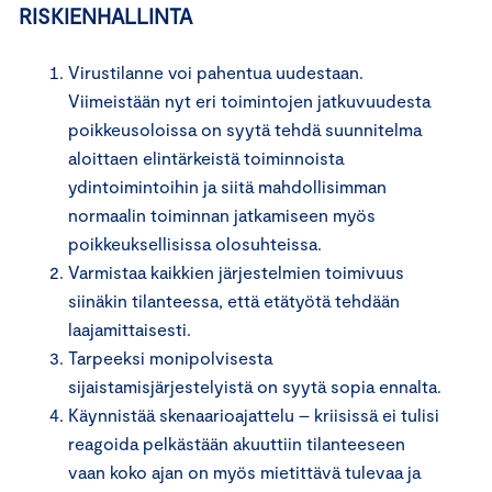
RISKIENHALLINTA
Virustilanne voi pahentua uudestaan.
Viimeistään nyt eri toimintojen jatkuvuudesta
poikkeusoloissa on syytä tehdä suunnitelma
aloittaen elintärkeistä toiminnoista
ydintoimintoihin ja siitä mahdollisimman
normaalin toiminnan jatkamiseen myös
poikkeuksellisissa olosuhteissa.
Varmistaa kaikkien järjestelmien toimivuus
siinäkin tilanteessa, että etätyötä tehdään
laajamittaisesti.
Tarpeeksi monipolvisesta
sijaistamisjärjestelyistä on syytä sopia ennalta.
Käynnistää skenaarioajattelu – kriisissä ei tulisi
reagoida pelkästään akuuttiin tilanteeseen
vaan koko ajan on myös mietittävä tulevaa ja