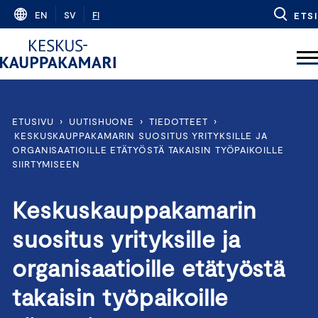
Skip
EN
SV
FI
ETSI
to
content
ETUSIVU
›
UUTISHUONE
›
TIEDOTTEET
›
KESKUSKAUPPAKAMARIN SUOSITUS YRITYKSILLE JA
ORGANISAATIOILLE ETÄTYÖSTÄ TAKAISIN TYÖPAIKOILLE
SIIRTYMISEEN
Keskuskauppakamarin
suositus yrityksille ja
organisaatioille etätyöstä
takaisin työpaikoille