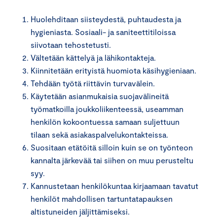
Huolehditaan siisteydestä, puhtaudesta ja
hygieniasta. Sosiaali- ja saniteettitiloissa
siivotaan tehostetusti.
Vältetään kättelyä ja lähikontakteja.
Kiinnitetään erityistä huomiota käsihygieniaan.
Tehdään työtä riittävin turvavälein.
Käytetään asianmukaisia suojavälineitä
työmatkoilla joukkoliikenteessä, useamman
henkilön kokoontuessa samaan suljettuun
tilaan sekä asiakaspalvelukontakteissa.
Suositaan etätöitä silloin kuin se on työnteon
kannalta järkevää tai siihen on muu perusteltu
syy.
Kannustetaan henkilökuntaa kirjaamaan tavatut
henkilöt mahdollisen tartuntatapauksen
altistuneiden jäljittämiseksi.