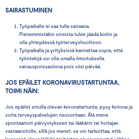
SAIRASTUMINEN
Työpaikalle ei saa tulla sairaana.
Pienemmistäkin oireista tulee jäädä kotiin ja
olla yhteydessä työterveyshuoltoon.
Työpaikalla ja yrityksissä kannattaa sopia, että
työntekijä voi olla omalla ilmoituksella
sairauspoissaolona pois viisi päivää.
JOS EPÄILET KORONAVIRUSTARTUNTAA,
TOIMI NÄIN:
Jos epäilet sinulla olevan koronatartunta, pysy kotona ja
soita terveyspalvelujen neuvontaan. Älä mene
spontaanisti päivystykseen tai lääkärin tai hoitajan
vastaanotolle, sillä jos menet, se voi tarkoittaa, että
kyseessä oleva lääkäri tai hoitaja on seuraavat 2 viikkoa