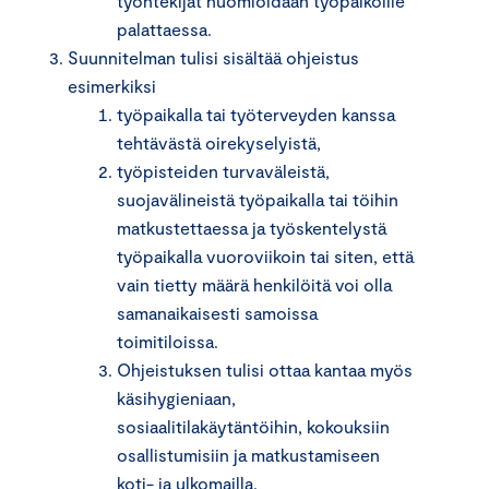
työntekijät huomioidaan työpaikoille
palattaessa.
Suunnitelman tulisi sisältää ohjeistus
esimerkiksi
työpaikalla tai työterveyden kanssa
tehtävästä oirekyselyistä,
työpisteiden turvaväleistä,
suojavälineistä työpaikalla tai töihin
matkustettaessa ja työskentelystä
työpaikalla vuoroviikoin tai siten, että
vain tietty määrä henkilöitä voi olla
samanaikaisesti samoissa
toimitiloissa.
Ohjeistuksen tulisi ottaa kantaa myös
käsihygieniaan,
sosiaalitilakäytäntöihin, kokouksiin
osallistumisiin ja matkustamiseen
koti- ja ulkomailla.