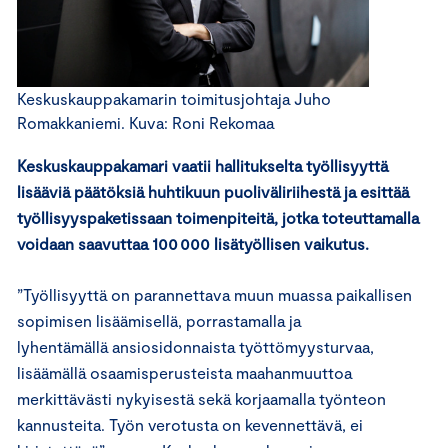
Keskuskauppakamarin toimitusjohtaja Juho
Romakkaniemi. Kuva: Roni Rekomaa
Keskuskauppakamari vaatii hallitukselta työllisyyttä
lisääviä päätöksiä huhtikuun puoliväliriihestä ja esittää
työllisyyspaketissaan toimenpiteitä, jotka toteuttamalla
voidaan saavuttaa 100 000 lisätyöllisen vaikutus.
”Työllisyyttä on parannettava muun muassa paikallisen
sopimisen lisäämisellä, porrastamalla ja
lyhentämällä ansiosidonnaista työttömyysturvaa,
lisäämällä osaamisperusteista maahanmuuttoa
merkittävästi nykyisestä sekä korjaamalla työnteon
kannusteita. Työn verotusta on kevennettävä, ei