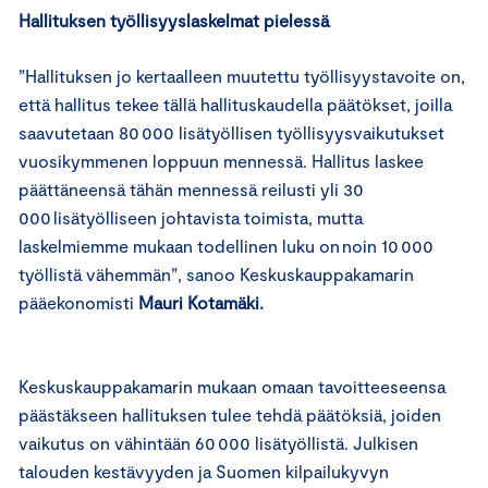
Hallituksen työllisyyslaskelmat pielessä
”Hallituksen jo kertaalleen muutettu työllisyystavoite on,
että hallitus tekee tällä hallituskaudella päätökset, joilla
saavutetaan 80 000 lisätyöllisen työllisyysvaikutukset
vuosikymmenen loppuun mennessä. Hallitus laskee
päättäneensä tähän mennessä reilusti yli 30
000 lisätyölliseen johtavista toimista, mutta
laskelmiemme mukaan todellinen luku on noin 10 000
työllistä vähemmän”, sanoo Keskuskauppakamarin
pääekonomisti
Mauri Kotamäki.
Keskuskauppakamarin mukaan omaan tavoitteeseensa
päästäkseen hallituksen tulee tehdä päätöksiä, joiden
vaikutus on vähintään 60 000 lisätyöllistä. Julkisen
talouden kestävyyden ja Suomen kilpailukyvyn