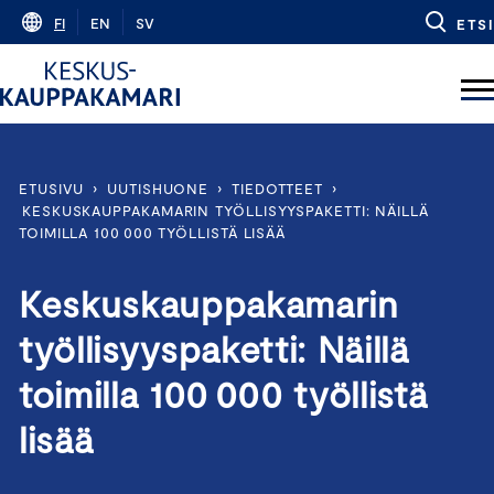
Skip
FI
EN
SV
ETSI
to
content
ETUSIVU
›
UUTISHUONE
›
TIEDOTTEET
›
KESKUSKAUPPAKAMARIN TYÖLLISYYSPAKETTI: NÄILLÄ
TOIMILLA 100 000 TYÖLLISTÄ LISÄÄ
Keskuskauppakamarin
työllisyyspaketti: Näillä
toimilla 100 000 työllistä
lisää