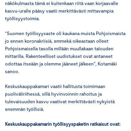
näkökulmasta tämä ei kuitenkaan riitä vaan korjaavalle
kasvu-uralle pääsy vaatii merkittävästi mittavampia
työllisyystoimia.
“Suomen työllisyysaste oli kaukana muista Pohjoismaista
jo ennen koronakriisiä, emmekä oikeastaan olleet
Pohjoismaisella tasolla millään muullakaan talouden
mittarilla. Rakenteelliset uudistukset ovat antaneet
odottaa itseään ja olemme jääneet jälkeen”, Kotamäki
sanoo.
Keskuskauppakamari vaatii hallitusta toimimaan
puoliväliriihessä, sillä hyvinvoinnin rahoitus ja
tulevaisuuden kasvu vaativat merkittävästi nykyistä
enemmän työllisiä.
Keskuskauppakamarin työllisyyspaketin
ratkaisut ovat: