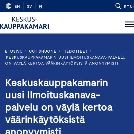
Skip
EN
SV
FI
ETSI
to
content
ETUSIVU
›
UUTISHUONE
›
TIEDOTTEET
›
KESKUSKAUPPAKAMARIN UUSI ILMOITUSKANAVA-PALVELU
ON VÄYLÄ KERTOA VÄÄRINKÄYTÖKSISTÄ ANONYYMISTI
Keskuskauppakamarin
uusi Ilmoituskanava-
palvelu on väylä kertoa
väärinkäytöksistä
anonyymisti