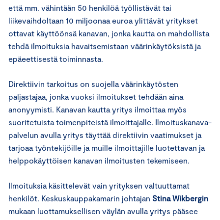
että mm. vähintään 50 henkilöä työllistävät tai
liikevaihdoltaan 10 miljoonaa euroa ylittävät yritykset
ottavat käyttöönsä kanavan, jonka kautta on mahdollista
tehdä ilmoituksia havaitsemistaan väärinkäytöksistä ja
epäeettisestä toiminnasta.
Direktiivin tarkoitus on suojella väärinkäytösten
paljastajaa, jonka vuoksi ilmoitukset tehdään aina
anonyymisti. Kanavan kautta yritys ilmoittaa myös
suoritetuista toimenpiteistä ilmoittajalle. Ilmoituskanava-
palvelun avulla yritys täyttää direktiivin vaatimukset ja
tarjoaa työntekijöille ja muille ilmoittajille luotettavan ja
helppokäyttöisen kanavan ilmoitusten tekemiseen.
Ilmoituksia käsittelevät vain yrityksen valtuuttamat
henkilöt. Keskuskauppakamarin johtajan
Stina Wikbergin
mukaan luottamuksellisen väylän avulla yritys pääsee