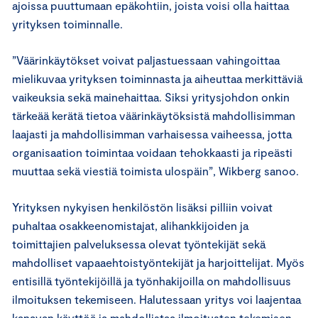
ajoissa puuttumaan epäkohtiin, joista voisi olla haittaa
yrityksen toiminnalle.
”Väärinkäytökset voivat paljastuessaan vahingoittaa
mielikuvaa yrityksen toiminnasta ja aiheuttaa merkittäviä
vaikeuksia sekä mainehaittaa. Siksi yritysjohdon onkin
tärkeää kerätä tietoa väärinkäytöksistä mahdollisimman
laajasti ja mahdollisimman varhaisessa vaiheessa, jotta
organisaation toimintaa voidaan tehokkaasti ja ripeästi
muuttaa sekä viestiä toimista ulospäin”, Wikberg sanoo.
Yrityksen nykyisen henkilöstön lisäksi pilliin voivat
puhaltaa osakkeenomistajat, alihankkijoiden ja
toimittajien palveluksessa olevat työntekijät sekä
mahdolliset vapaaehtoistyöntekijät ja harjoittelijat. Myös
entisillä työntekijöillä ja työnhakijoilla on mahdollisuus
ilmoituksen tekemiseen. Halutessaan yritys voi laajentaa
kanavan käyttöä ja mahdollistaa ilmoitusten tekemisen