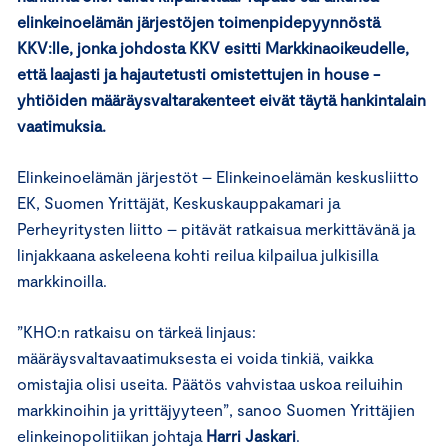
elinkeinoelämän järjestöjen toimenpidepyynnöstä
KKV:lle, jonka johdosta KKV esitti Markkinaoikeudelle,
että laajasti ja hajautetusti omistettujen in house -
yhtiöiden määräysvaltarakenteet eivät täytä hankintalain
vaatimuksia.
Elinkeinoelämän järjestöt – Elinkeinoelämän keskusliitto
EK, Suomen Yrittäjät, Keskuskauppakamari ja
Perheyritysten liitto – pitävät ratkaisua merkittävänä ja
linjakkaana askeleena kohti reilua kilpailua julkisilla
markkinoilla.
”KHO:n ratkaisu on tärkeä linjaus:
määräysvaltavaatimuksesta ei voida tinkiä, vaikka
omistajia olisi useita. Päätös vahvistaa uskoa reiluihin
markkinoihin ja yrittäjyyteen”, sanoo Suomen Yrittäjien
elinkeinopolitiikan johtaja
Harri Jaskari
.