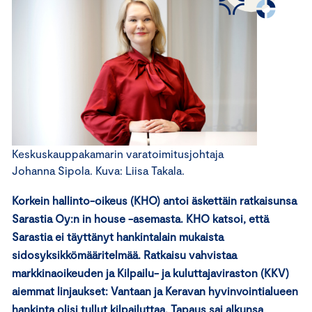
Keskuskauppakamarin varatoimitusjohtaja
Johanna Sipola. Kuva: Liisa Takala.
Korkein hallinto-oikeus (KHO) antoi äskettäin ratkaisunsa
Sarastia Oy:n in house -asemasta. KHO katsoi, että
Sarastia ei täyttänyt hankintalain mukaista
sidosyksikkömääritelmää. Ratkaisu vahvistaa
markkinaoikeuden ja Kilpailu- ja kuluttajaviraston (KKV)
aiemmat linjaukset: Vantaan ja Keravan hyvinvointialueen
hankinta olisi tullut kilpailuttaa. Tapaus sai alkunsa