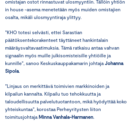
omistajan ostot rinnastuvat ulosmyyntiin. Tällöin yhtiön
in house -asema menetetään myös muiden omistajien
osalta, mikäli ulosmyyntiraja ylittyy.
”KHO totesi selvästi, ettei Sarastian
päätöksentekorakenteet täyttäneet hankintalain
määräysvaltavaatimuksia. Tämä ratkaisu antaa vahvan
signaalin myös muille julkisomisteisille yhtiöille ja
kunnille”, sanoo Keskuskauppakamarin johtaja
Johanna
Sipola
.
”Linjaus on merkittävä toimivien markkinoiden ja
kilpailun kannalta. Kilpailu tuo tehokkuutta ja
taloudellisuutta palvelutuotantoon, mikä hyödyttää koko
yhteiskuntaa”, korostaa Perheyritysten liiton
toimitusjohtaja
Minna Vanhala-Harmanen
.