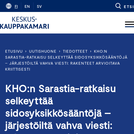
Skip
FI
EN
SV
ETSI
to
content
ETUSIVU
›
UUTISHUONE
›
TIEDOTTEET
›
KHO:N
SARASTIA-RATKAISU SELKEYTTÄÄ SIDOSYKSIKKÖSÄÄNTÖJÄ
– JÄRJESTÖILTÄ VAHVA VIESTI: RAKENTEET ARVIOITAVA
KRIITTISESTI
KHO:n Sarastia-ratkaisu
selkeyttää
sidosyksikkösääntöjä –
järjestöiltä vahva viesti: