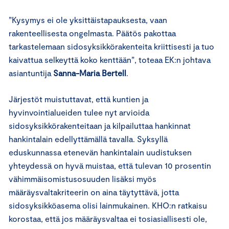
”Kysymys ei ole yksittäistapauksesta, vaan
rakenteellisesta ongelmasta. Päätös pakottaa
tarkastelemaan sidosyksikkörakenteita kriittisesti ja tuo
kaivattua selkeyttä koko kenttään”, toteaa EK:n johtava
asiantuntija
Sanna-Maria Bertell
.
Järjestöt muistuttavat, että kuntien ja
hyvinvointialueiden tulee nyt arvioida
sidosyksikkörakenteitaan ja kilpailuttaa hankinnat
hankintalain edellyttämällä tavalla. Syksyllä
eduskunnassa etenevän hankintalain uudistuksen
yhteydessä on hyvä muistaa, että tulevan 10 prosentin
vähimmäisomistusosuuden lisäksi myös
määräysvaltakriteerin on aina täytyttävä, jotta
sidosyksikköasema olisi lainmukainen. KHO:n ratkaisu
korostaa, että jos määräysvaltaa ei tosiasiallisesti ole,