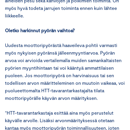
aineiden pesu sekä kahvojen ja polkimien toiminta. On
myös hyvä todeta jarrujen toiminta ennen kuin lähtee
liikkeelle.
Oletko harkinnut pyörän vaihtoa?
Uudesta moottoripyörästä haaveileva pohtii varmasti
myös nykyisen pyöränsä jälleenmyyntiarvoa. Pyörän
arvoa voi arvioida vertailemalla muiden samankaltaisten
pyörien myyntihintaan tai voi kääntyä ammattilaisen
puoleen. Jos moottoripyörä on harvinaisuus tai sen
todellisen arvon määritteleminen on muutoin vaikeaa, voi
puolueettomalta HTT-tavarantarkastajalta tilata
moottoripyörälle käyvän arvon määrityksen.
“HTT-tavarantarkastaja esittää aina myös perustelut
käyvälle arvolle. Lisäksi arvonmäärityksessä otetaan
kantaa myös moottoripyörän toiminnallisuuteen, joten