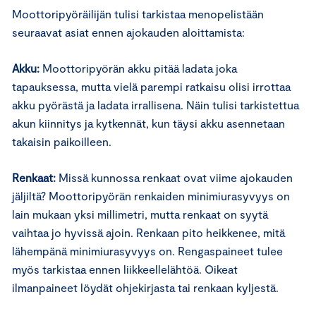
Moottoripyöräilijän tulisi tarkistaa menopelistään
seuraavat asiat ennen ajokauden aloittamista:
Akku:
Moottoripyörän akku pitää ladata joka
tapauksessa, mutta vielä parempi ratkaisu olisi irrottaa
akku pyörästä ja ladata irrallisena. Näin tulisi tarkistettua
akun kiinnitys ja kytkennät, kun täysi akku asennetaan
takaisin paikoilleen.
Renkaat:
Missä kunnossa renkaat ovat viime ajokauden
jäljiltä? Moottoripyörän renkaiden minimiurasyvyys on
lain mukaan yksi millimetri, mutta renkaat on syytä
vaihtaa jo hyvissä ajoin. Renkaan pito heikkenee, mitä
lähempänä minimiurasyvyys on. Rengaspaineet tulee
myös tarkistaa ennen liikkeellelähtöä. Oikeat
ilmanpaineet löydät ohjekirjasta tai renkaan kyljestä.