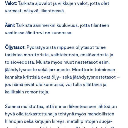
Valot:
Tarkista ajovalot ja vilkkujen valot, jotta olet
varmasti näkyvä liikenteessä.
Ääni:
Tarkista äänimerkin kuuluvuus, jotta tilanteen
vaatiessa äänitorvi on kunnossa.
Öljytasot:
Pyörätyypistä riippuen öljytasot tulee
tarkistaa moottorista, vaihteistosta, ensiövedosta ja
toisiovedosta. Muista myös muut nestetasot esim.
jäähdytysneste sekä jarruneste. Moottorin toiminnan
kannalta kriittisiä ovat öljy- sekä jäähdytysnestetasot –
jos nämä eivät ole kunnossa, voi tulla yllättäviä ja
kalliitakin remontteja.
Summa muistuttaa, että ennen liikenteeseen lähtöä on
hyvä olla tarkastettuna ja tehtynä myös mahdollisten
hihnojen sekä ketjujen kireys, metallipintojen suoja-