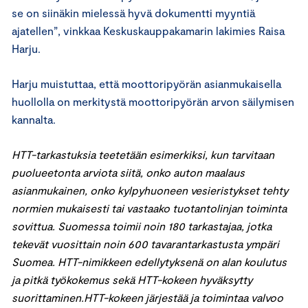
se on siinäkin mielessä hyvä dokumentti myyntiä
ajatellen”, vinkkaa Keskuskauppakamarin lakimies Raisa
Harju.
Harju muistuttaa, että moottoripyörän asianmukaisella
huollolla on merkitystä moottoripyörän arvon säilymisen
kannalta.
HTT-tarkastuksia teetetään esimerkiksi, kun tarvitaan
puolueetonta arviota siitä, onko auton maalaus
asianmukainen, onko kylpyhuoneen vesieristykset tehty
normien mukaisesti tai vastaako tuotantolinjan toiminta
sovittua. Suomessa toimii noin 180 tarkastajaa, jotka
tekevät vuosittain noin 600 tavarantarkastusta ympäri
Suomea. HTT-nimikkeen edellytyksenä on alan koulutus
ja pitkä työkokemus sekä HTT-kokeen hyväksytty
suorittaminen.HTT-kokeen järjestää ja toimintaa valvoo