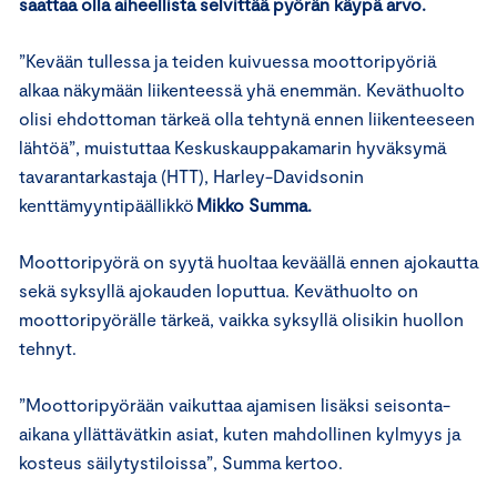
saattaa olla aiheellista selvittää pyörän käypä arvo.
”Kevään tullessa ja teiden kuivuessa moottoripyöriä
alkaa näkymään liikenteessä yhä enemmän. Keväthuolto
olisi ehdottoman tärkeä olla tehtynä ennen liikenteeseen
lähtöä”, muistuttaa Keskuskauppakamarin hyväksymä
tavarantarkastaja (HTT), Harley-Davidsonin
kenttämyyntipäällikkö
Mikko Summa.
Moottoripyörä on syytä huoltaa keväällä ennen ajokautta
sekä syksyllä ajokauden loputtua. Keväthuolto on
moottoripyörälle tärkeä, vaikka syksyllä olisikin huollon
tehnyt.
”Moottoripyörään vaikuttaa ajamisen lisäksi seisonta-
aikana yllättävätkin asiat, kuten mahdollinen kylmyys ja
kosteus säilytystiloissa”, Summa kertoo.