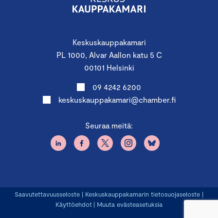
Keskuskauppakamari
PL 1000, Alvar Aallon katu 5 C
00101 Helsinki
09 4242 6200
keskuskauppakamari@chamber.fi
Seuraa meitä:
Saavutettavuusseloste
|
Keskuskauppakamarin tietosuojaseloste
|
Käyttöehdot
|
Muuta evästeasetuksia