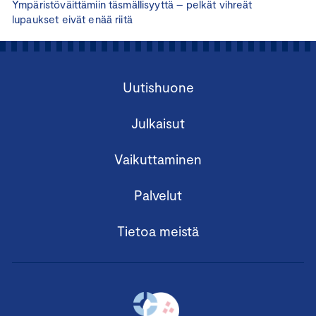
Ympäristöväittämiin täsmällisyyttä – pelkät vihreät
lupaukset eivät enää riitä
Uutishuone
Julkaisut
Vaikuttaminen
Palvelut
Tietoa meistä