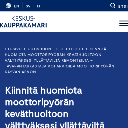
Skip
EN
SV
FI
ETSI
to
content
ETUSIVU
›
UUTISHUONE
›
TIEDOTTEET
›
KIINNITÄ
HUOMIOTA MOOTTORIPYÖRÄN KEVÄTHUOLTOON
VÄLTTYÄKSESI YLLÄTTÄVILTÄ REMONTEILTA –
TAVARANTARKASTAJA VOI ARVIOIDA MOOTTORIPYÖRÄN
KÄYVÄN ARVON
Kiinnitä huomiota
moottoripyörän
keväthuoltoon
välttyäksesi yllättäviltä