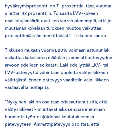
hyväksymisprosentti on 71 prosenttia, tänä vuonna
yllettiin 42 prosenttiin. Toisaalta LVV-kokeen
osallistujamäärät ovat sen verran pienempiä, että jo
muutaman kokelaan tuloksen muutos vaikuttaa
prosenttimäärään merkittävästi”, Tikkunen sanoo.
Tikkusen mukaan vuonna 2016 voimaan astunut laki
vaikuttaa kokelaiden määrään ja ammattipätevyyden
arvoon edelleen selkeästi. Laki edellyttää LKV- tai
LVV-pätevyyttä vähintään puolelta välitysliikkeen
välittäjistä. Ennen pätevyys vaadittiin vain liikkeen
vastaavalta hoitajalta.
”Nykyinen laki on osaltaan edesauttanut sitä, että
välitysliikkeet kiinnittävät aikaisempaa enemmän
huomiota työntekijöidensä koulutukseen ja
pätevyyteen. Ammattipätevyys osoittaa, että