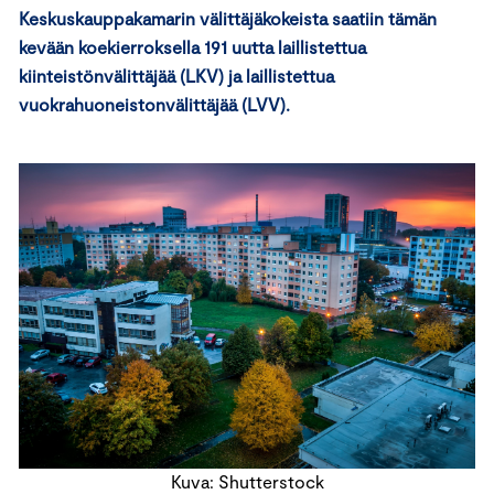
Keskuskauppakamarin välittäjäkokeista saatiin tämän
kevään koekierroksella 191 uutta laillistettua
kiinteistönvälittäjää (LKV) ja laillistettua
vuokrahuoneistonvälittäjää (LVV).
Kuva: Shutterstock