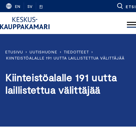
Skip
EN
SV
FI
ETSI
to
content
ETUSIVU
›
UUTISHUONE
›
TIEDOTTEET
›
KIINTEISTÖALALLE 191 UUTTA LAILLISTETTUA VÄLITTÄJÄÄ
Kiinteistöalalle 191 uutta
laillistettua välittäjää