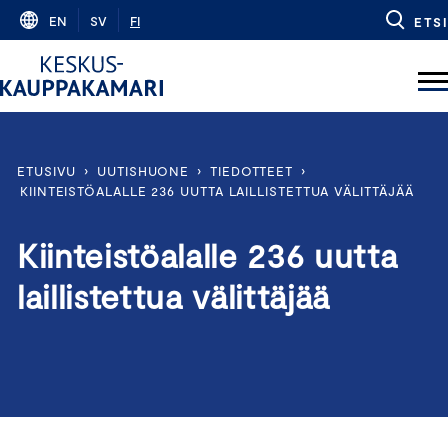
Skip
EN
SV
FI
ETSI
to
content
ETUSIVU
›
UUTISHUONE
›
TIEDOTTEET
›
KIINTEISTÖALALLE 236 UUTTA LAILLISTETTUA VÄLITTÄJÄÄ
Kiinteistöalalle 236 uutta
laillistettua välittäjää