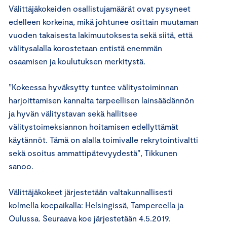
Välittäjäkokeiden osallistujamäärät ovat pysyneet
edelleen korkeina, mikä johtunee osittain muutaman
vuoden takaisesta lakimuutoksesta sekä siitä, että
välitysalalla korostetaan entistä enemmän
osaamisen ja koulutuksen merkitystä.
”Kokeessa hyväksytty tuntee välitystoiminnan
harjoittamisen kannalta tarpeellisen lainsäädännön
ja hyvän välitystavan sekä hallitsee
välitystoimeksiannon hoitamisen edellyttämät
käytännöt. Tämä on alalla toimivalle rekrytointivaltti
sekä osoitus ammattipätevyydestä”, Tikkunen
sanoo.
Välittäjäkokeet järjestetään valtakunnallisesti
kolmella koepaikalla: Helsingissä, Tampereella ja
Oulussa. Seuraava koe järjestetään 4.5.2019.