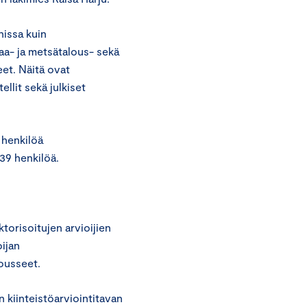
nissa kuin
maa- ja metsätalous- sekä
eet. Näitä ovat
llit sekä julkiset
 henkilöä
39 henkilöä.
torisoitujen arvioijien
ijan
ousseet.
kiinteistöarviointitavan