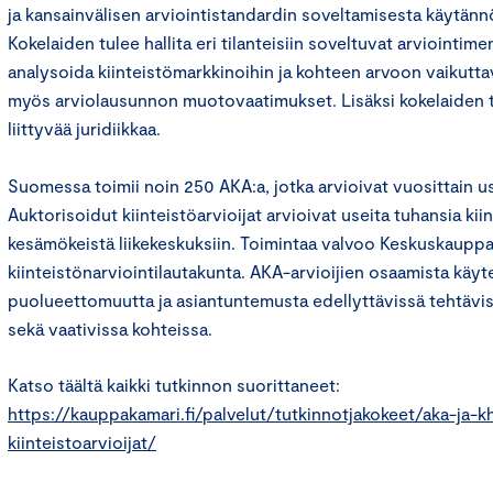
ja kansainvälisen arviointistandardin soveltamisesta käytännö
Kokelaiden tulee hallita eri tilanteisiin soveltuvat arviointim
analysoida kiinteistömarkkinoihin ja kohteen arvoon vaikuttav
myös arviolausunnon muotovaatimukset. Lisäksi kokelaiden tul
liittyvää juridiikkaa.
Suomessa toimii noin 250 AKA:a, jotka arvioivat vuosittain use
Auktorisoidut kiinteistöarvioijat arvioivat useita tuhansia kiin
kesämökeistä liikekeskuksiin. Toimintaa valvoo Keskuskaupp
kiinteistönarviointilautakunta. AKA-arvioijien osaamista käyte
puolueettomuutta ja asiantuntemusta edellyttävissä tehtävissä
sekä vaativissa kohteissa.
Katso täältä kaikki tutkinnon suorittaneet:
https://kauppakamari.fi/palvelut/tutkinnotjakokeet/aka-ja-
kiinteistoarvioijat/