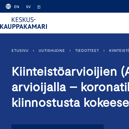
Skip
EN
SV
FI
to
content
ETUSIVU
›
UUTISHUONE
›
TIEDOTTEET
›
KIINTEIS
Kiinteistöarvioijien 
arvioijalla – koronat
kiinnostusta kokees