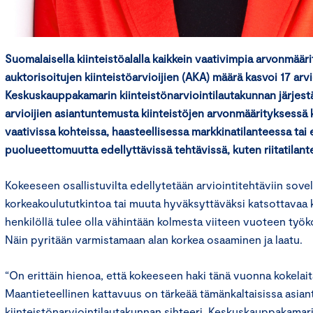
Suomalaisella kiinteistöalalla kaikkein vaativimpia arvonmäär
auktorisoitujen kiinteistöarvioijien (AKA) määrä kasvoi 17 arvio
Keskuskauppakamarin kiinteistönarviointilautakunnan järjes
arvioijien asiantuntemusta kiinteistöjen arvonmäärityksessä
vaativissa kohteissa, haasteellisessa markkinatilanteessa tai e
puolueettomuutta edellyttävissä tehtävissä, kuten riitatilant
Kokeeseen osallistuvilta edellytetään arviointitehtäviin sove
korkeakoulututkintoa tai muuta hyväksyttäväksi katsottavaa k
henkilöllä tulee olla vähintään kolmesta viiteen vuoteen työk
Näin pyritään varmistamaan alan korkea osaaminen ja laatu.
“On erittäin hienoa, että kokeeseen haki tänä vuonna kokela
Maantieteellinen kattavuus on tärkeää tämänkaltaisissa asiant
kiinteistönarviointilautakunnan sihteeri, Keskuskauppakamari