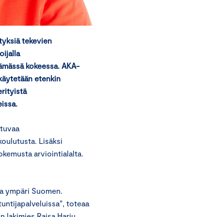
ityksiä tekevien
ijalla
tämässä kokeessa. AKA-
 käytetään etenkin
rityistä
eissa.
ltuvaa
oulutusta. Lisäksi
okemusta arviointialalta.
ita ympäri Suomen.
untijapalveluissa”, toteaa
n lakimies Raisa Harju.