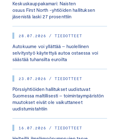
Keskuskauppakamari: Naisten
osuus First North -yhtiöiden hallituksen
jäsenistä laski 27 prosenttiin
28.07.2026 / TIEDOTTEET
Autokuume voi yllättää – huolellinen
selvitystyö käytettyä autoa ostaessa voi
säästää tuhansilta euroilta
23.07.2026 / TIEDOTTEET
Pörssiyhtiöiden hallitukset uudistuvat
Suomessa maltillisesti – toimintaympäristön
muutokset eivät ole vaikuttaneet
uudistumistahtiin
16.07.2026 / TIEDOTTEET
Helteillä ilmalämpöpumppujen tarve