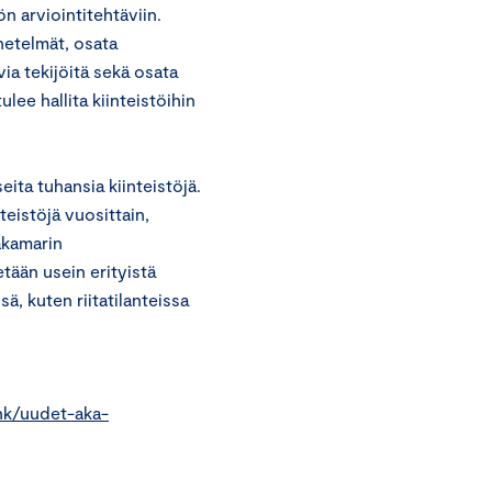
n arviointitehtäviin.
enetelmät, osata
ia tekijöitä sekä osata
ee hallita kiinteistöihin
ita tuhansia kiinteistöjä.
teistöjä vuosittain,
akamarin
tään usein erityistä
, kuten riitatilanteissa
khk/uudet-aka-