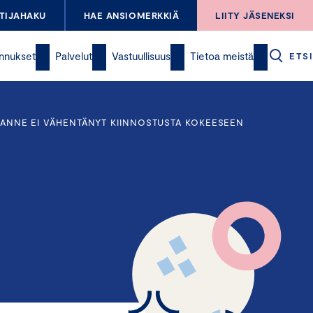
TIJAHAKU
HAE ANSIOMERKKIÄ
LIITY JÄSENEKSI
nnukset
Palvelut
Vastuullisuus
Tietoa meistä
ETSI
TILANNE EI VÄHENTÄNYT KIINNOSTUSTA KOKEESEEN