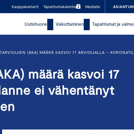
Kauppakamarit
Tapahtumakalenteri
Medialle
ASIANTUN
Uutishuone
Vaikuttaminen
Tapahtumat ja valme
TÖARVIOIJIEN (AKA) MÄÄRÄ KASVOI 17 ARVIOIJALLA – KORONA
(AKA) määrä kasvoi 17
ilanne ei vähentänyt
een