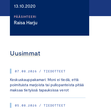
13.10.2020
PÄÄSIHTEERI
Raisa Harju
Uusimmat
07.08.2026 / TIEDOTTEET
Keskuskauppakamari: Moni ei tiedä, että
poimituista marjoista tai pullopanteista pitää
maksaa tietyissä tapauksissa verot
05.08.2026 / TIEDOTTEET