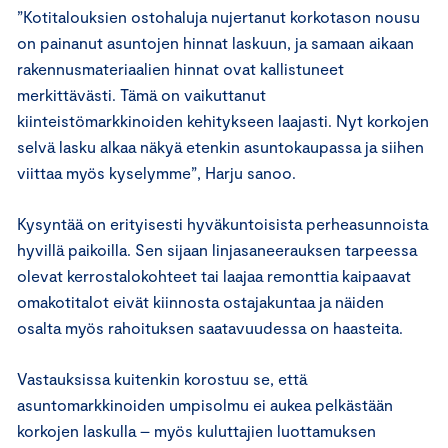
”Kotitalouksien ostohaluja nujertanut korkotason nousu
on painanut asuntojen hinnat laskuun, ja samaan aikaan
rakennusmateriaalien hinnat ovat kallistuneet
merkittävästi. Tämä on vaikuttanut
kiinteistömarkkinoiden kehitykseen laajasti. Nyt korkojen
selvä lasku alkaa näkyä etenkin asuntokaupassa ja siihen
viittaa myös kyselymme”, Harju sanoo.
Kysyntää on erityisesti hyväkuntoisista perheasunnoista
hyvillä paikoilla. Sen sijaan linjasaneerauksen tarpeessa
olevat kerrostalokohteet tai laajaa remonttia kaipaavat
omakotitalot eivät kiinnosta ostajakuntaa ja näiden
osalta myös rahoituksen saatavuudessa on haasteita.
Vastauksissa kuitenkin korostuu se, että
asuntomarkkinoiden umpisolmu ei aukea pelkästään
korkojen laskulla – myös kuluttajien luottamuksen