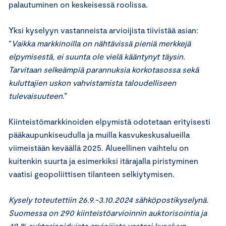
palautuminen on keskeisessä roolissa.
Yksi kyselyyn vastanneista arvioijista tiivistää asian:
“
Vaikka
markkinoilla on nähtävissä pieniä merkkejä
elpymisestä, ei suunta ole vielä kääntynyt täysin.
Tarvitaan selkeämpiä parannuksia korkotasossa sekä
kuluttajien uskon vahvistamista taloudelliseen
tulevaisuuteen
.”
Kiinteistömarkkinoiden elpymistä odotetaan erityisesti
pääkaupunkiseudulla ja muilla kasvukeskusalueilla
viimeistään keväällä 2025. Alueellinen vaihtelu on
kuitenkin suurta ja esimerkiksi itärajalla piristyminen
vaatisi geopoliittisen tilanteen selkiytymisen.
Kysely toteutettiin 26.9.-3.10.2024 sähköpostikyselynä.
Suomessa on 290 kiinteistöarvioinnin auktorisointia ja
49 % auktorisoiduista arvioijista vastasi kyselyyn.