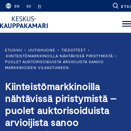
Skip
EN
SV
FI
ETSI
to
content
ETUSIVU
›
UUTISHUONE
›
TIEDOTTEET
›
KIINTEISTÖMARKKINOILLA NÄHTÄVISSÄ PIRISTYMISTÄ –
PUOLET AUKTORISOIDUISTA ARVIOIJISTA SANOO
MARKKINOIDEN VILKASTUNEEN
Kiinteistömarkkinoilla
nähtävissä piristymistä –
puolet auktorisoiduista
arvioijista sanoo