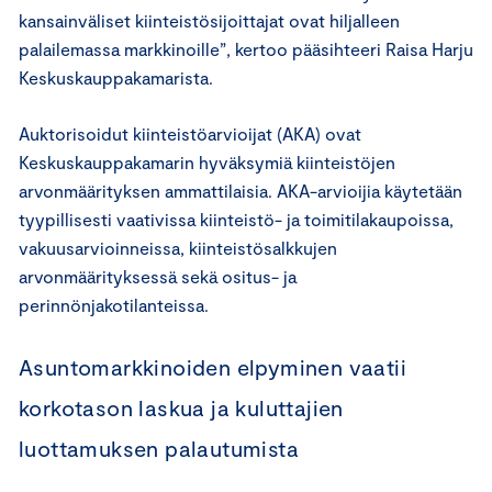
kansainväliset kiinteistösijoittajat ovat hiljalleen
palailemassa markkinoille”, kertoo pääsihteeri Raisa Harju
Keskuskauppakamarista.
Auktorisoidut kiinteistöarvioijat (AKA) ovat
Keskuskauppakamarin hyväksymiä kiinteistöjen
arvonmäärityksen ammattilaisia. AKA-arvioijia käytetään
tyypillisesti vaativissa kiinteistö- ja toimitilakaupoissa,
vakuusarvioinneissa, kiinteistösalkkujen
arvonmäärityksessä sekä ositus- ja
perinnönjakotilanteissa.
Asuntomarkkinoiden elpyminen vaatii
korkotason laskua ja kuluttajien
luottamuksen palautumista