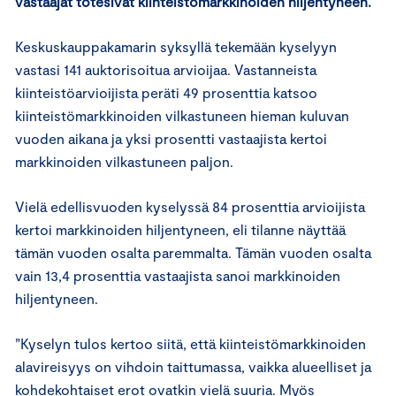
vastaajat totesivat kiinteistömarkkinoiden hiljentyneen.
Keskuskauppakamarin syksyllä tekemään kyselyyn
vastasi 141 auktorisoitua arvioijaa. Vastanneista
kiinteistöarvioijista peräti 49 prosenttia katsoo
kiinteistömarkkinoiden vilkastuneen hieman kuluvan
vuoden aikana ja yksi prosentti vastaajista kertoi
markkinoiden vilkastuneen paljon.
Vielä edellisvuoden kyselyssä 84 prosenttia arvioijista
kertoi markkinoiden hiljentyneen, eli tilanne näyttää
tämän vuoden osalta paremmalta. Tämän vuoden osalta
vain 13,4 prosenttia vastaajista sanoi markkinoiden
hiljentyneen.
”Kyselyn tulos kertoo siitä, että kiinteistömarkkinoiden
alavireisyys on vihdoin taittumassa, vaikka alueelliset ja
kohdekohtaiset erot ovatkin vielä suuria. Myös