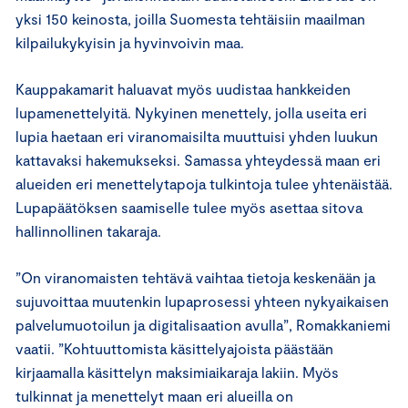
yksi 150 keinosta, joilla Suomesta tehtäisiin maailman
kilpailukykyisin ja hyvinvoivin maa.
Kauppakamarit haluavat myös uudistaa hankkeiden
lupamenettelyitä. Nykyinen menettely, jolla useita eri
lupia haetaan eri viranomaisilta muuttuisi yhden luukun
kattavaksi hakemukseksi. Samassa yhteydessä maan eri
alueiden eri menettelytapoja tulkintoja tulee yhtenäistää.
Lupapäätöksen saamiselle tulee myös asettaa sitova
hallinnollinen takaraja.
”On viranomaisten tehtävä vaihtaa tietoja keskenään ja
sujuvoittaa muutenkin lupaprosessi yhteen nykyaikaisen
palvelumuotoilun ja digitalisaation avulla”, Romakkaniemi
vaatii. ”Kohtuuttomista käsittelyajoista päästään
kirjaamalla käsittelyn maksimiaikaraja lakiin. Myös
tulkinnat ja menettelyt maan eri alueilla on