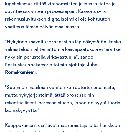
lupahakemus riittää viranomaisten jakaessa tietoa ja
sovittaessa yhteen prosessejaan. Kaavoitus- ja
rakennusluvituksen digitalisointi ei ole kohtuuton
vaatimus tämän päivän maailmassa.
”Nykyinen kaavoitusprosessi on läpinäkymätön, koska
valmisteluun lähtemättömiä kaavapäätöksiä ei tarvitse
nykyisin perustella virkavastuulla”, sanoo
Keskuskauppakamarin toimitusjohtaja
Juho
Romakkaniemi
.
”Suomi on maailman vähiten korruptoituneita maita,
mutta nykyjärjestelmä jättää prosesseihin
rakenteellisesti harmaan alueen, johon on syytä tuoda
läpinäkyvyyttä.”
Kauppakamarit esittävät maanomistajalle tai hankkeen