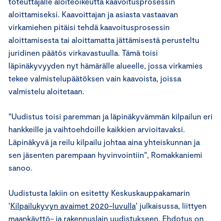
toteuttajalle aloiteoikeutta kaavoitusprosessin
aloittamiseksi. Kaavoittajan ja asiasta vastaavan
virkamiehen pitäisi tehdä kaavoitusprosessin
aloittamisesta tai aloittamatta jättämisestä perusteltu
juridinen päätös virkavastuulla. Tämä toisi
läpinäkyvyyden nyt hämärälle alueelle, jossa virkamies
tekee valmistelupäätöksen vain kaavoista, joissa
valmistelu aloitetaan.
”Uudistus toisi paremman ja läpinäkyvämmän kilpailun eri
hankkeille ja vaihtoehdoille kaikkien arvioitavaksi.
Läpinäkyvä ja reilu kilpailu johtaa aina yhteiskunnan ja
sen jäsenten parempaan hyvinvointiin”, Romakkaniemi
sanoo.
Uudistusta lakiin on esitetty Keskuskauppakamarin
’
Kilpailukyvyn avaimet 2020-luvulla
’ julkaisussa, liittyen
maankäyttö- ja rakennuslain uudistukseen. Ehdotus on