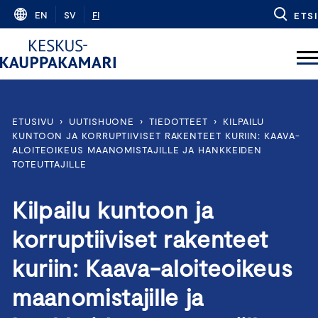
Skip
EN
SV
FI
ETSI
to
content
ETUSIVU
›
UUTISHUONE
›
TIEDOTTEET
›
KILPAILU
KUNTOON JA KORRUPTIIVISET RAKENTEET KURIIN: KAAVA-
ALOITEOIKEUS MAANOMISTAJILLE JA HANKKEIDEN
TOTEUTTAJILLE
Kilpailu kuntoon ja
korruptiiviset rakenteet
kuriin: Kaava-aloiteoikeus
maanomistajille ja