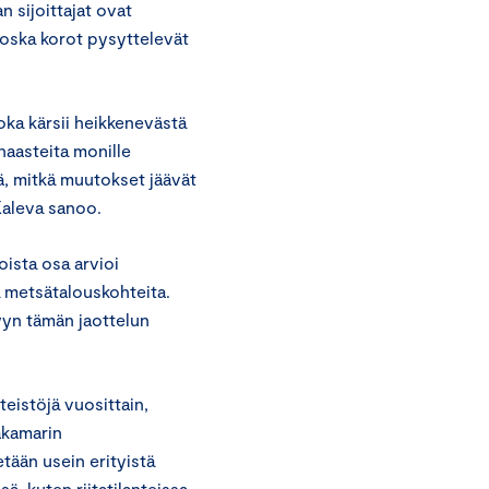
 sijoittajat ovat
koska korot pysyttelevät
oka kärsii heikkenevästä
haasteita monille
tää, mitkä muutokset jäävät
Kaleva sanoo.
oista osa arvioi
ja metsätalouskohteita.
yyn tämän jaottelun
teistöjä vuosittain,
akamarin
tään usein erityistä
, kuten riitatilanteissa