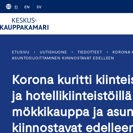
Skip
FI
EN
SV
to
content
ETUSIVU
›
UUTISHUONE
›
TIEDOTTEET
›
KORONA K
ASUNTOSIJOITTAMINEN KIINNOSTAVAT EDELLEEN
Korona kuritti kiinte
ja hotellikiinteistöill
mökkikauppa ja asun
kiinnostavat edellee