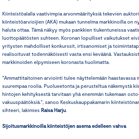
Kiinteistöalalla vaativimpia arvonmäärityksiä tekevien auktor
kiinteistöarvioijien (AKA) mukaan tunnelma markkinoilla on ny
haluta ottaa. Tämä näkyy myös pankkien tiukentuneissa vaat
luottopäätösten suhteen. Koronan lopulliset vaikutukset eivät
yritysten mahdolliset konkurssit, irtisanomiset ja toimintat
realisoituvat todennäköisesti vasta ensi keväänä. Vastauksist
markkinoiden elpymiseen koronasta huolimatta.
”Ammattitaitoinen arviointi tulee näyttelemään haastavassa 
suurempaa roolia. Puolueetonta ja perusteltua näkemystä ki
hintojen kehityksestä tarvitaan yhä enemmän tukemaan osto-
vakuuspäätöksiä.”, sanoo Keskuskauppakamarin kiinteistönar
sihteeri, lakimies
Raisa Harju
.
Sijoitusmarkkinoilla kiinteistöjen asema edelleen vahva