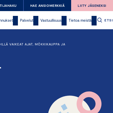
TIJAHAKU
HAE ANSIOMERKKIÄ
LIITY JÄSENEKSI
nnukset
Palvelut
Vastuullisuus
Tietoa meistä
ETSI
ÖILLÄ VAIKEAT AJAT, MÖKKIKAUPPA JA
-