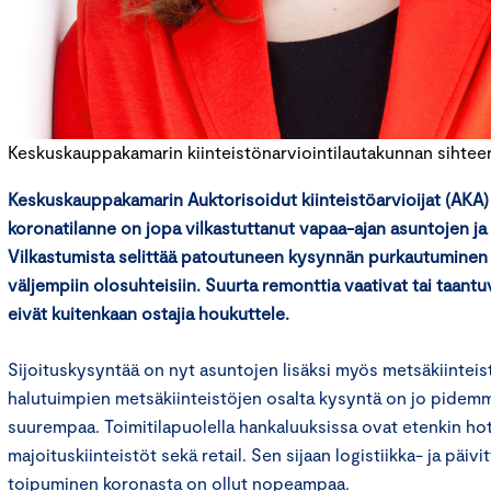
Keskuskauppakamarin kiinteistönarviointilautakunnan sihteeri
Keskuskauppakamarin Auktorisoidut kiinteistöarvioijat (AKA) -
koronatilanne on jopa vilkastuttanut vapaa-ajan asuntojen j
Vilkastumista selittää patoutuneen kysynnän purkautuminen 
väljempiin olosuhteisiin. Suurta remonttia vaativat tai taant
eivät kuitenkaan ostajia houkuttele.
Sijoituskysyntää on nyt asuntojen lisäksi myös metsäkiinteist
halutuimpien metsäkiinteistöjen osalta kysyntä on jo pidemmä
suurempaa. Toimitilapuolella hankaluuksissa ovat etenkin hote
majoituskiinteistöt sekä retail. Sen sijaan logistiikka- ja päi
toipuminen koronasta on ollut nopeampaa.