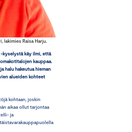
, lakimies Raisa Harju.
kyselystä käy ilmi, että
a omakotitalojen kauppaa.
ja halu hakeutua hieman
uvien alueiden kohteet
öjä kohtaan, joskin
n aikaa ollut tarjontaa
lli- ja
vittäistavarakauppapuolella