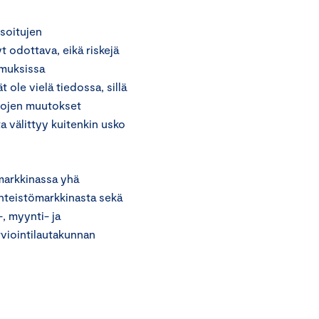
isoitujen
t odottava, eikä riskejä
imuksissa
 ole vielä tiedossa, sillä
apojen muutokset
a välittyy kuitenkin usko
markkinassa yhä
inteistömarkkinasta sekä
, myynti- ja
viointilautakunnan