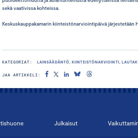
sekä vaativissa kohteissa.
Keskuskauppakamarin kiinteistönarviointipäivä järjestetään H
KATEGORIAT:
LAINSÄÄDÄNTÖ, KIINTEISTÖNARVIOINTI, LAUTA
JAA ARTIKKELI:
tishuone
Julkaisut
Vaikuttami