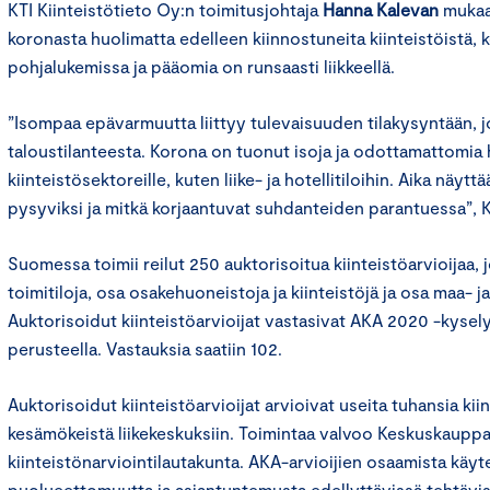
KTI Kiinteistötieto Oy:n toimitusjohtaja
Hanna Kalevan
mukaan
koronasta huolimatta edelleen kiinnostuneita kiinteistöistä, 
pohjalukemissa ja pääomia on runsaasti liikkeellä.
”Isompaa epävarmuutta liittyy tulevaisuuden tilakysyntään, j
taloustilanteesta. Korona on tuonut isoja ja odottamattomia 
kiinteistösektoreille, kuten liike- ja hotellitiloihin. Aika näyt
pysyviksi ja mitkä korjaantuvat suhdanteiden parantuessa”, 
Suomessa toimii reilut 250 auktorisoitua kiinteistöarvioijaa, j
toimitiloja, osa osakehuoneistoja ja kiinteistöjä ja osa maa- 
Auktorisoidut kiinteistöarvioijat vastasivat AKA 2020 -kysel
perusteella. Vastauksia saatiin 102.
Auktorisoidut kiinteistöarvioijat arvioivat useita tuhansia kiin
kesämökeistä liikekeskuksiin. Toimintaa valvoo Keskuskaupp
kiinteistönarviointilautakunta. AKA-arvioijien osaamista käyte
puolueettomuutta ja asiantuntemusta edellyttävissä tehtävissä