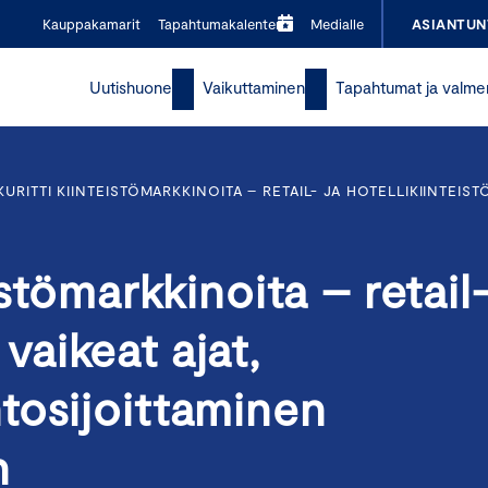
Kauppakamarit
Tapahtumakalenteri
Medialle
ASIANTUN
Uutishuone
Vaikuttaminen
Tapahtumat ja valme
URITTI KIINTEISTÖMARKKINOITA – RETAIL- JA HOTELLIKIINTEIST
istömarkkinoita – retail
ä vaikeat ajat,
tosijoittaminen
n