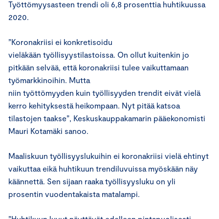
Työttömyysasteen trendi oli 6,8 prosenttia huhtikuussa
2020.
”Koronakriisi ei konkretisoidu
vieläkään työllisyystilastoissa. On ollut kuitenkin jo
pitkään selvää, että koronakriisi tulee vaikuttamaan
työmarkkinoihin. Mutta
niin työttömyyden kuin työllisyyden trendit eivät vielä
kerro kehityksestä heikompaan. Nyt pitää katsoa
tilastojen taakse”, Keskuskauppakamarin pääekonomisti
Mauri Kotamäki sanoo.
Maaliskuun työllisyyslukuihin ei koronakriisi vielä ehtinyt
vaikuttaa eikä huhtikuun trendiluvuissa myöskään näy
käännettä. Sen sijaan raaka työllisyysluku on yli
prosentin vuodentakaista matalampi.
”Huhtikuun luvut näyttävät edelleen pintapuolisesti