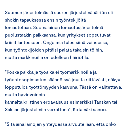
Suomen järjestelmässä suuren järjestelmähäiriön eli
shokin tapauksessa ensin työntekijöitä
lomautetaan. Suomalainen lomautusjärjestelmä
puolustaakin paikkaansa, kun yritykset sopeutuvat
kriisitilanteeseen. Ongelmia tulee siinä vaiheessa,
kun työntekijöiden pitäisi palata takaisin töihin,
mutta markkinoilla on edelleen häiriötila.
”Koska palkka ja työaika ei työmarkkinoilla ja
työehtosopimusten säännöissä jousta riittävästi, näkyy
lopputulos työttömyyden kasvuna. Tässä on valitettava,
mutta hyvinvoinnin
kannalta kriittinen eroavaisuus esimerkiksi Tanskan tai
Saksan järjestelmiin verrattuna”, Kotamäki sanoo.
”Sitä aina lamojen yhteydessä arvuutellaan, että onko