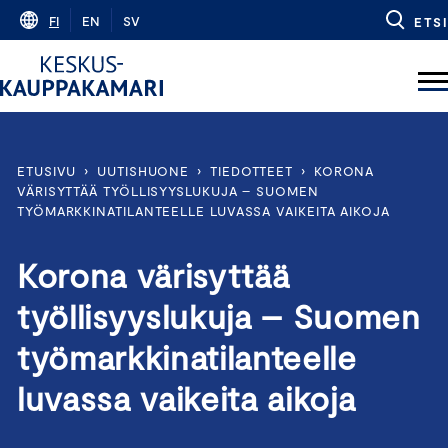
Skip
FI
EN
SV
ETSI
to
content
ETUSIVU
›
UUTISHUONE
›
TIEDOTTEET
›
KORONA
VÄRISYTTÄÄ TYÖLLISYYSLUKUJA – SUOMEN
TYÖMARKKINATILANTEELLE LUVASSA VAIKEITA AIKOJA
Korona värisyttää
työllisyyslukuja – Suomen
työmarkkinatilanteelle
luvassa vaikeita aikoja