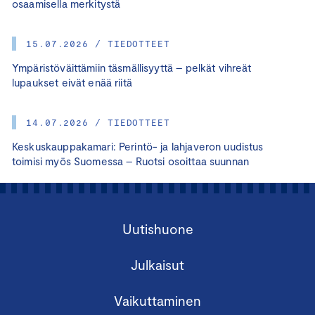
osaamisella merkitystä
15.07.2026 / TIEDOTTEET
Ympäristöväittämiin täsmällisyyttä – pelkät vihreät
lupaukset eivät enää riitä
14.07.2026 / TIEDOTTEET
Keskuskauppakamari: Perintö- ja lahjaveron uudistus
toimisi myös Suomessa – Ruotsi osoittaa suunnan
Uutishuone
Julkaisut
Vaikuttaminen