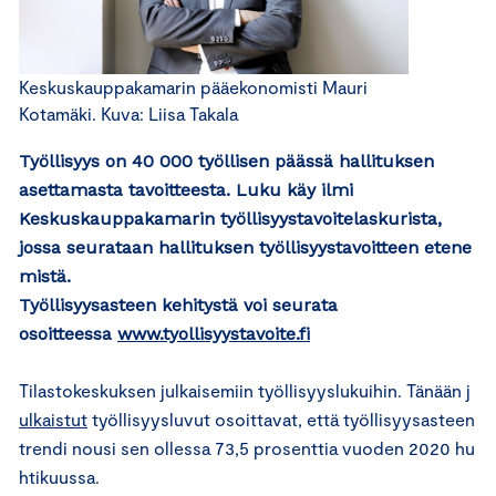
Keskuskauppakamarin pääekonomisti Mauri
Kotamäki. Kuva: Liisa Takala
Työllisyys on 40 000 työllisen päässä hallituksen
asettamasta tavoitteesta. Luku käy ilmi
Keskuskauppakamarin työllisyystavoitelaskurista,
jossa seurataan hallituksen työllisyystavoitteen etene
mistä.
Työllisyysasteen kehitystä voi seurata
osoitteessa
www.tyollisyystavoite.fi
Tilastokeskuksen julkaisemiin työllisyyslukuihin. Tänään
j
ulkaistut
työllisyysluvut osoittavat, että työllisyysasteen
trendi nousi sen ollessa 73,5 prosenttia vuoden 2020 hu
htikuussa.