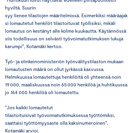
hyviltä. Suurin
syy lienee tilastojen määritelmissä. Esimerkiksi määräajak
si lomautetut henkilöt tilastoituvat työllisiksi, mikäli
lomautus on kestänyt alle kolme kuukautta. Käytännössä
siis todellisuus on selvästi työvoimatutkimuksen lukuja
karumpi”, Kotamäki kertoo.
Työ- ja elinkeinoministeriön työnvälitystilaston mukaan
lomautusten määrä on ollut jyrkässä kasvussa.
Helmikuussa lomautettuja henkilöitä oli yhteensä noin
19 000, maaliskuussa noin 65 000 henkilöä ja huhtikuussa
jo 164 000 henkilöä oli lomautettu.
”Jos kaikki lomautetut
tilastoituisivat työvoimatutkimuksessa työttömiksi,
saattaisi työttömyysaste olla kaksinumeroinen”,
Kotamäki arvioi.