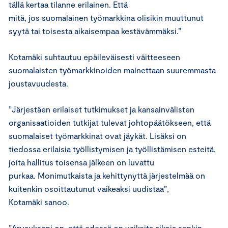
tällä kertaa tilanne erilainen. Että
mitä, jos suomalainen työmarkkina olisikin muuttunut
syytä tai toisesta aikaisempaa kestävämmäksi.”
Kotamäki suhtautuu epäileväisesti väitteeseen
suomalaisten työmarkkinoiden mainettaan suuremmasta
joustavuudesta.
”Järjestäen erilaiset tutkimukset ja kansainvälisten
organisaatioiden tutkijat tulevat johtopäätökseen, että
suomalaiset työmarkkinat ovat jäykät. Lisäksi on
tiedossa erilaisia työllistymisen ja työllistämisen esteitä,
joita hallitus toisensa jälkeen on luvattu
purkaa. Monimutkaista ja kehittynyttä järjestelmää on
kuitenkin osoittautunut vaikeaksi uudistaa”,
Kotamäki sanoo.
”Arvaukseni on, että edessä on vaikeita aikoja senkin