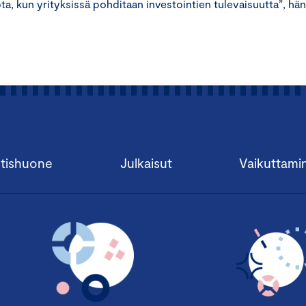
a, kun yrityksissä pohditaan investointien tulevaisuutta”, hän
tishuone
Julkaisut
Vaikuttami