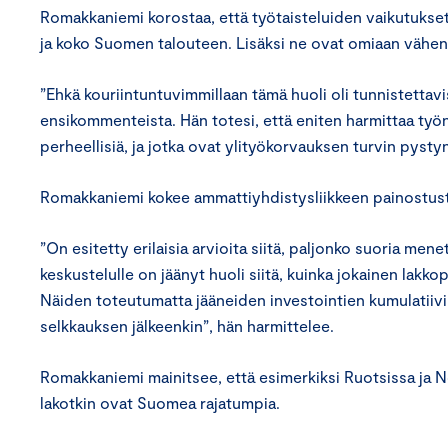
Romakkaniemi korostaa, että työtaisteluiden vaikutukset k
ja koko Suomen talouteen. Lisäksi ne ovat omiaan vähe
”Ehkä kouriintuntuvimmillaan tämä huoli oli tunnistettavi
ensikommenteista. Hän totesi, että eniten harmittaa työnt
perheellisiä, ja jotka ovat ylityökorvauksen turvin pys
Romakkaniemi kokee ammattiyhdistysliikkeen painostus
”On esitetty erilaisia arvioita siitä, paljonko suoria me
keskustelulle on jäänyt huoli siitä, kuinka jokainen la
Näiden toteutumatta jääneiden investointien kumulatii
selkkauksen jälkeenkin”, hän harmittelee.
Romakkaniemi mainitsee, että esimerkiksi Ruotsissa ja No
lakotkin ovat Suomea rajatumpia.