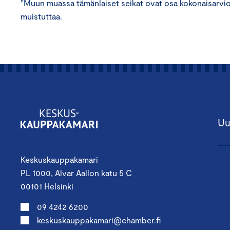
”Muun muassa tämänlaiset seikat ovat osa kokonaisarviot
muistuttaa.
Uu
Keskuskauppakamari
PL 1000, Alvar Aallon katu 5 C
00101 Helsinki
09 4242 6200
keskuskauppakamari@chamber.fi