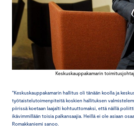
Keskuskauppakamarin toimitusjohta
”Keskuskauppakamarin hallitus oli tänään koolla ja keskus
työtaistelutoimenpiteitä koskien hallituksen valmistele
piirissä koetaan laajalti kohtuuttomaksi, että näillä poliitt
ikävimmillään toisia palkansaajia. Heillä ei ole asiaan os
Romakkaniemi sanoo.