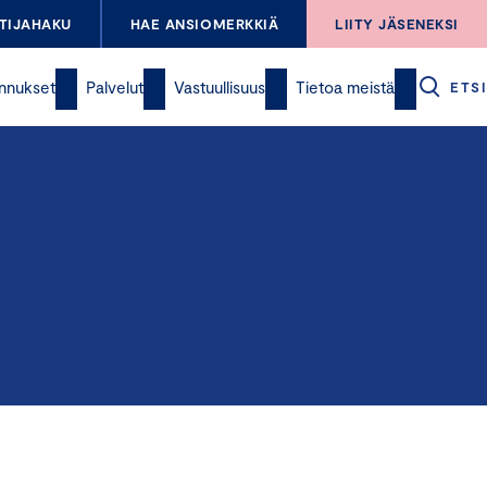
TIJAHAKU
HAE ANSIOMERKKIÄ
LIITY JÄSENEKSI
nnukset
Palvelut
Vastuullisuus
Tietoa meistä
ETSI