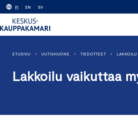
Skip
FI
EN
SV
to
content
ETUSIVU
›
UUTISHUONE
›
TIEDOTTEET
›
LAKKOILU
Lakkoilu vaikuttaa m