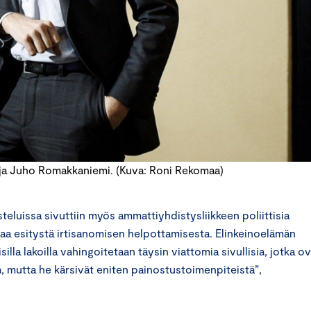
ja Juho Romakkaniemi. (Kuva: Roni Rekomaa)
teluissa sivuttiin myös ammattiyhdistysliikkeen poliittisia
maa esitystä irtisanomisen helpottamisesta. Elinkeinoelämän
isilla lakoilla vahingoitetaan täysin viattomia sivullisia, jotka o
aa, mutta he kärsivät eniten painostustoimenpiteistä”,