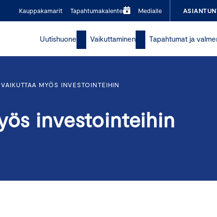
Kauppakamarit
Tapahtumakalenteri
Medialle
ASIANTUN
Uutishuone
Vaikuttaminen
Tapahtumat ja valme
 VAIKUTTAA MYÖS INVESTOINTEIHIN
yös investointeihin