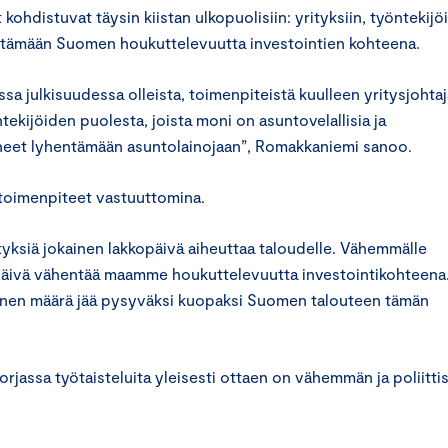
ohdistuvat täysin kiistan ulkopuolisiin: yrityksiin, työntekijö
ntämään Suomen houkuttelevuutta investointien kohteena.
ssa julkisuudessa olleista, toimenpiteistä kuulleen yritysjohta
ekijöiden puolesta, joista moni on asuntovelallisia ja
tyneet lyhentämään asuntolainojaan”, Romakkaniemi sanoo.
toimenpiteet vastuuttomina.
netyksiä jokainen lakkopäivä aiheuttaa taloudelle. Vähemmälle
kkopäivä vähentää maamme houkuttelevuutta investointikohteena
vinen määrä jää pysyväksi kuopaksi Suomen talouteen tämän
rjassa työtaisteluita yleisesti ottaen on vähemmän ja poliitti