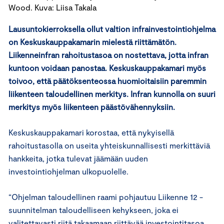
Wood. Kuva: Liisa Takala
Lausuntokierroksella ollut valtion infrainvestointiohjelma
on Keskuskauppakamarin mielestä riittämätön.
Liikenneinfran rahoitustasoa on nostettava, jotta infran
kuntoon voidaan panostaa. Keskuskauppakamari myös
toivoo, että päätöksenteossa huomioitaisiin paremmin
liikenteen taloudellinen merkitys. Infran kunnolla on suuri
merkitys myös liikenteen päästövähennyksiin.
Keskuskauppakamari korostaa, että nykyisellä
rahoitustasolla on useita yhteiskunnallisesti merkittäviä
hankkeita, jotka tulevat jäämään uuden
investointiohjelman ulkopuolelle.
“Ohjelman taloudellinen raami pohjautuu Liikenne 12 -
suunnitelman taloudelliseen kehykseen, joka ei
valitettavasti riitä takaamaan riittävää investointitasoa