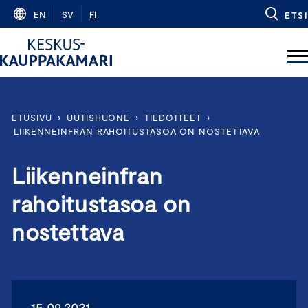
Skip
EN
SV
FI
ETSI
to
content
ETUSIVU
›
UUTISHUONE
›
TIEDOTTEET
›
LIIKENNEINFRAN RAHOITUSTASOA ON NOSTETTAVA
Liikenneinfran
rahoitustasoa on
nostettava
15.09.2021