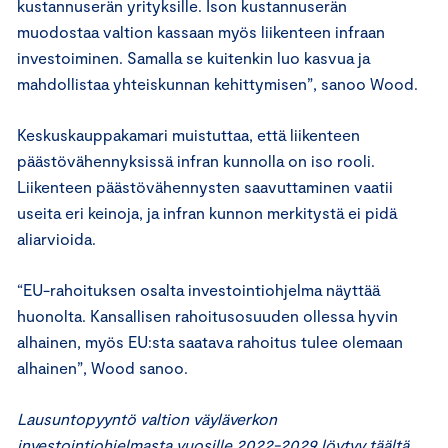
kustannuserän yrityksille. Ison kustannuserän
muodostaa valtion kassaan myös liikenteen infraan
investoiminen. Samalla se kuitenkin luo kasvua ja
mahdollistaa yhteiskunnan kehittymisen”, sanoo Wood.
Keskuskauppakamari muistuttaa, että liikenteen
päästövähennyksissä infran kunnolla on iso rooli.
Liikenteen päästövähennysten saavuttaminen vaatii
useita eri keinoja, ja infran kunnon merkitystä ei pidä
aliarvioida.
“EU-rahoituksen osalta investointiohjelma näyttää
huonolta. Kansallisen rahoitusosuuden ollessa hyvin
alhainen, myös EU:sta saatava rahoitus tulee olemaan
alhainen”, Wood sanoo.
Lausuntopyyntö valtion väyläverkon
investointiohjelmasta vuosille 2022-2029 löytyy
täältä.