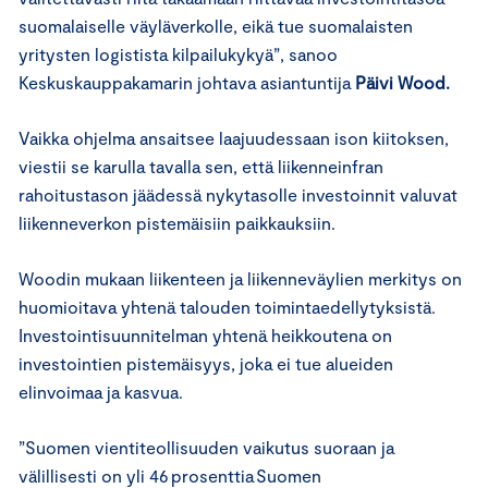
suomalaiselle väyläverkolle, eikä tue suomalaisten
yritysten logistista kilpailukykyä”, sanoo
Keskuskauppakamarin johtava asiantuntija
Päivi Wood.
Vaikka ohjelma ansaitsee laajuudessaan ison kiitoksen,
viestii se karulla tavalla sen, että liikenneinfran
rahoitustason jäädessä nykytasolle investoinnit valuvat
liikenneverkon pistemäisiin paikkauksiin.
Woodin mukaan liikenteen ja liikenneväylien merkitys on
huomioitava yhtenä talouden toimintaedellytyksistä.
Investointisuunnitelman yhtenä heikkoutena on
investointien pistemäisyys, joka ei tue alueiden
elinvoimaa ja kasvua.
”Suomen vientiteollisuuden vaikutus suoraan ja
välillisesti on yli 46 prosenttia Suomen