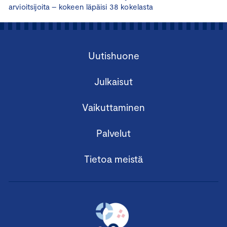
arvioitsijoita – kokeen läpäisi 38 kokelasta
Uutishuone
Julkaisut
Vaikuttaminen
Palvelut
Tietoa meistä