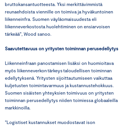
bruttokansantuotteesta. Yksi merkittävimmistä
reunaehdoista viennille on toimiva ja hyväkuntoinen
liikenneinfra. Suomen väyläomaisuudesta eli
liikenneverkostosta huolehtiminen on ensiarvoisen
tärkeää”, Wood sanoo.
Saavutettavuus on yritysten toiminnan perusedellytys
Liikenneinfraan panostamisen lisäksi on huomioitava
myös liikenneverkon tärkeys taloudellisen toiminnan
edellytyksenä. Yritysten sijoittautumiseen vaikuttaa
kuljetusten toimintavarmuus ja kustannustehokkuus.
Suomen sisäisten yhteyksien toimivuus on yritysten
toiminnan perusedellytys niiden toimiessa globaaleilla
markkinoilla.
”Logistiset kustannukset muodostavat ison