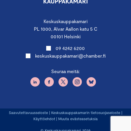
Keskuskauppakamari
PL 1000, Alvar Aallon katu 5 C
00101 Helsinki
09 4242 6200
keskuskauppakamari@chamber.fi
Seuraa meitä:
Saavutettavuusseloste
|
Keskuskauppakamarin tietosuojaseloste
|
Käyttöehdot
|
Muuta evästeasetuksia
© Keskuskauppakamari 2026