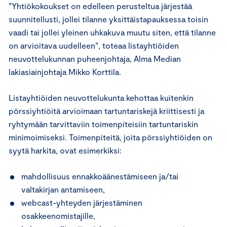
”Yhtiökokoukset on edelleen perusteltua järjestää
suunnitellusti, jollei tilanne yksittäistapauksessa toisin
vaadi tai jollei yleinen uhkakuva muutu siten, että tilanne
on arvioitava uudelleen”, toteaa listayhtiöiden
neuvottelukunnan puheenjohtaja, Alma Median
lakiasiainjohtaja Mikko Korttila.
Listayhtiöiden neuvottelukunta kehottaa kuitenkin
pörssiyhtiöitä arvioimaan tartuntariskejä kriittisesti ja
ryhtymään tarvittaviin toimenpiteisiin tartuntariskin
minimoimiseksi. Toimenpiteitä, joita pörssiyhtiöiden on
syytä harkita, ovat esimerkiksi:
mahdollisuus ennakkoäänestämiseen ja/tai
valtakirjan antamiseen,
webcast-yhteyden järjestäminen
osakkeenomistajille,