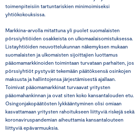
toimenpiteisiin tartuntariskien minimoimiseksi
yhtiökokouksissa.
Markkina-arvolla mitattuna yli puolet suomalaisten
pörssiyhtiöiden osakkeista on ulkomaalaisomistuksessa.
Listayhtiöiden neuvottelukunnan näkemyksen mukaan
suomalaisten ja ulkomaisten sijoittajien luottamus
pääomamarkkinoiden toimintaan turvataan parhaiten, jos
pörssiyhtiöt pystyvät tekemään päätöksensä osinkojen
maksusta ja hallintojensa järjestämisestä ajallaan.
Toimivat pääomamarkkinat turvaavat yritysten
pääomahankinnan ja ovat siten koko kansantalouden etu.
Osingonjakopäätösten lykkääntyminen olisi omiaan
kasvattamaan yritysten rahoitukseen liittyviä riskejä sekä
koronaviruspandemian aiheuttamia kansantalouteen
liittyviä epävarmuuksia.