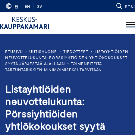
Skip
FI
EN
SV
ETSI
to
content
ETUSIVU
›
UUTISHUONE
›
TIEDOTTEET
›
LISTAYHTIÖIDEN
NEUVOTTELUKUNTA: PÖRSSIYHTIÖIDEN YHTIÖKOKOUKSET
SYYTÄ JÄRJESTÄÄ AJALLAAN – TOIMENPITEITÄ
TARTUNTARISKIEN MINIMOIMISEKSI TARVITAAN
Listayhtiöiden
neuvottelukunta:
Pörssiyhtiöiden
yhtiökokoukset syytä