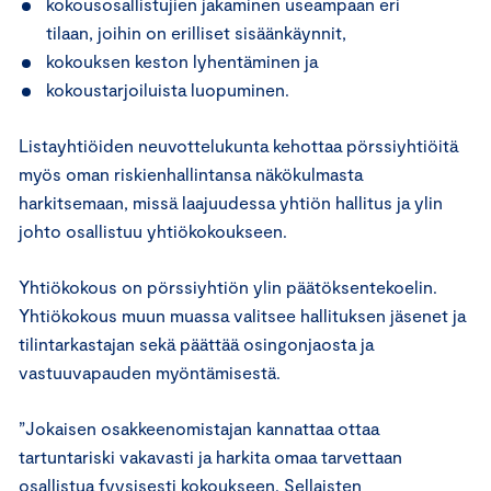
kokousosallistujien jakaminen useampaan eri
tilaan, joihin on erilliset sisäänkäynnit,
kokouksen keston lyhentäminen ja
kokoustarjoiluista luopuminen.
Listayhtiöiden neuvottelukunta kehottaa pörssiyhtiöitä
myös oman riskienhallintansa näkökulmasta
harkitsemaan, missä laajuudessa yhtiön hallitus ja ylin
johto osallistuu yhtiökokoukseen.
Yhtiökokous on pörssiyhtiön ylin päätöksentekoelin.
Yhtiökokous muun muassa valitsee hallituksen jäsenet ja
tilintarkastajan sekä päättää osingonjaosta ja
vastuuvapauden myöntämisestä.
”Jokaisen osakkeenomistajan kannattaa ottaa
tartuntariski vakavasti ja harkita omaa tarvettaan
osallistua fyysisesti kokoukseen. Sellaisten