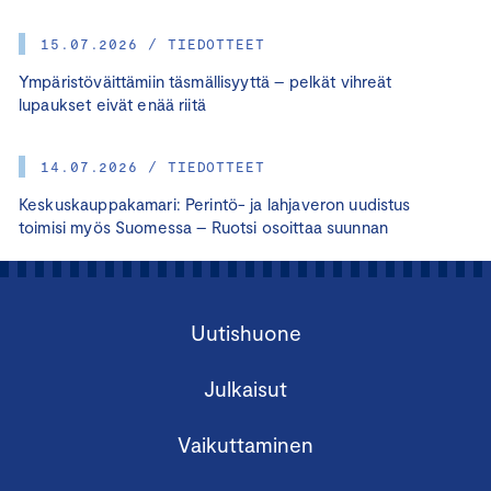
15.07.2026 / TIEDOTTEET
Ympäristöväittämiin täsmällisyyttä – pelkät vihreät
lupaukset eivät enää riitä
14.07.2026 / TIEDOTTEET
Keskuskauppakamari: Perintö- ja lahjaveron uudistus
toimisi myös Suomessa – Ruotsi osoittaa suunnan
Uutishuone
Julkaisut
Vaikuttaminen