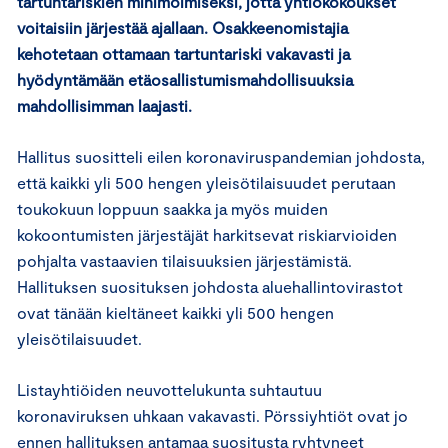
tartuntariskien minimoimiseksi, jotta yhtiökokoukset
voitaisiin järjestää ajallaan. Osakkeenomistajia
kehotetaan ottamaan tartuntariski vakavasti ja
hyödyntämään etäosallistumismahdollisuuksia
mahdollisimman laajasti.
Hallitus suositteli eilen koronaviruspandemian johdosta,
että kaikki yli 500 hengen yleisötilaisuudet perutaan
toukokuun loppuun saakka ja myös muiden
kokoontumisten järjestäjät harkitsevat riskiarvioiden
pohjalta vastaavien tilaisuuksien järjestämistä.
Hallituksen suosituksen johdosta aluehallintovirastot
ovat tänään kieltäneet kaikki yli 500 hengen
yleisötilaisuudet.
Listayhtiöiden neuvottelukunta suhtautuu
koronaviruksen uhkaan vakavasti. Pörssiyhtiöt ovat jo
ennen hallituksen antamaa suositusta ryhtyneet