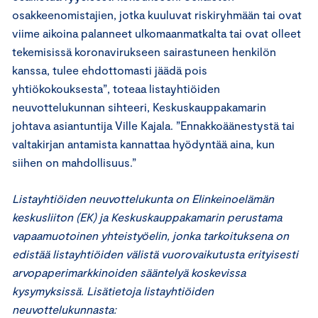
osakkeenomistajien, jotka kuuluvat riskiryhmään tai ovat
viime aikoina palanneet ulkomaanmatkalta tai ovat olleet
tekemisissä koronavirukseen sairastuneen henkilön
kanssa, tulee ehdottomasti jäädä pois
yhtiökokouksesta”, toteaa listayhtiöiden
neuvottelukunnan sihteeri, Keskuskauppakamarin
johtava asiantuntija Ville Kajala. ”Ennakkoäänestystä tai
valtakirjan antamista kannattaa hyödyntää aina, kun
siihen on mahdollisuus.”
Listayhtiöiden neuvottelukunta on Elinkeinoelämän
keskusliiton (EK) ja Keskuskauppakamarin perustama
vapaamuotoinen yhteistyöelin, jonka tarkoituksena on
edistää listayhtiöiden välistä vuorovaikutusta erityisesti
arvopaperimarkkinoiden sääntelyä koskevissa
kysymyksissä. Lisätietoja listayhtiöiden
neuvottelukunnasta: