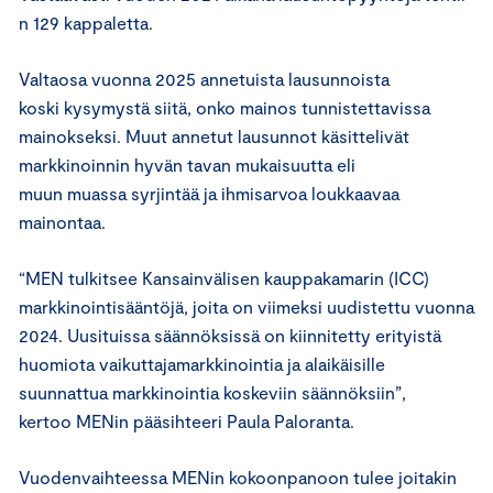
n 129 kappaletta.
Valtaosa vuonna 2025 annetuista lausunnoista
koski kysymystä siitä, onko mainos tunnistettavissa
mainokseksi. Muut annetut lausunnot käsittelivät
markkinoinnin hyvän tavan mukaisuutta eli
muun muassa syrjintää ja ihmisarvoa loukkaavaa
mainontaa.
“MEN tulkitsee Kansainvälisen kauppakamarin (ICC)
markkinointisääntöjä, joita on viimeksi uudistettu vuonna
2024. Uusituissa säännöksissä on kiinnitetty erityistä
huomiota vaikuttajamarkkinointia ja alaikäisille
suunnattua markkinointia koskeviin säännöksiin”,
kertoo MENin pääsihteeri Paula Paloranta.
Vuodenvaihteessa MENin kokoonpanoon tulee joitakin