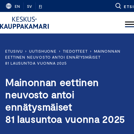
Skip
EN
SV
FI
ETSI
to
content
ETUSIVU
›
UUTISHUONE
›
TIEDOTTEET
›
MAINONNAN
EETTINEN NEUVOSTO ANTOI ENNÄTYSMÄISET
81 LAUSUNTOA VUONNA 2025
Mainonnan eettinen
neuvosto antoi
ennätysmäiset
81 lausuntoa vuonna 2025