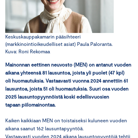
Keskuskauppakamarin pääsihteeri
(markkinointioikeudelliset asiat) Paula Paloranta.
Kuva: Roni Rekomaa
Mainonnan eettinen neuvosto (MEN) on antanut vuoden
aikana yhteensä 81 lausuntoa, joista yli puolet (47 kpl)
oli huomautuksia. Vastaavasti vuonna 2024 annettiin 61
lausuntoa, joista 51 oli huomautuksia. Suuri osa vuoden
2025 lausuntopyynnöistä koski edellisvuosien
tapaan piilomainontaa.
Kaiken kaikkiaan MEN on toistaiseksi kuluneen vuoden
aikana saanut 162 lausuntapyyntöä.
Vastaavasti vuoden 2024 aikana lausuntopyyntöjä tehtii