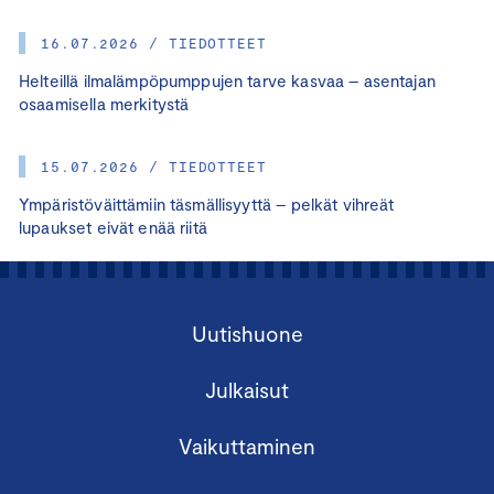
16.07.2026 / TIEDOTTEET
Helteillä ilmalämpöpumppujen tarve kasvaa – asentajan
osaamisella merkitystä
15.07.2026 / TIEDOTTEET
Ympäristöväittämiin täsmällisyyttä – pelkät vihreät
lupaukset eivät enää riitä
Uutishuone
Julkaisut
Vaikuttaminen