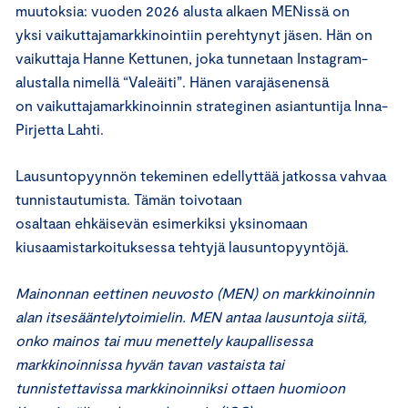
muutoksia: vuoden 2026 alusta alkaen MENissä on
yksi vaikuttajamarkkinointiin perehtynyt jäsen. Hän on
vaikuttaja Hanne Kettunen, joka tunnetaan Instagram-
alustalla nimellä “Valeäiti”. Hänen varajäsenensä
on vaikuttajamarkkinoinnin strateginen asiantuntija Inna-
Pirjetta Lahti.
Lausuntopyynnön tekeminen edellyttää jatkossa vahvaa
tunnistautumista. Tämän toivotaan
osaltaan ehkäisevän esimerkiksi yksinomaan
kiusaamistarkoituksessa tehtyjä lausuntopyyntöjä.
Mainonnan eettinen neuvosto (MEN) on markkinoinnin
alan itsesääntelytoimielin. MEN antaa lausuntoja siitä,
onko mainos tai muu menettely kaupallisessa
markkinoinnissa hyvän tavan vastaista tai
tunnistettavissa markkinoinniksi ottaen huomioon