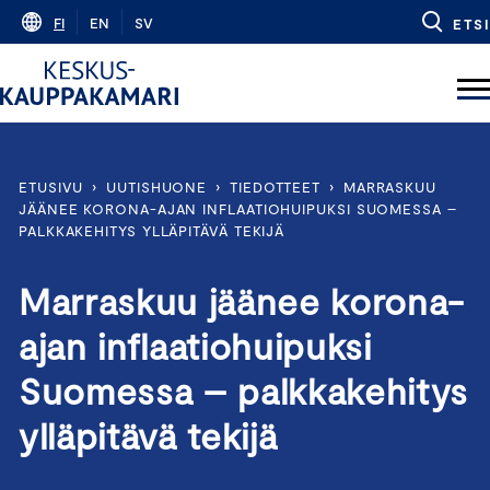
Skip
FI
EN
SV
ETSI
to
content
ETUSIVU
›
UUTISHUONE
›
TIEDOTTEET
›
MARRASKUU
JÄÄNEE KORONA-AJAN INFLAATIOHUIPUKSI SUOMESSA –
PALKKAKEHITYS YLLÄPITÄVÄ TEKIJÄ
Marraskuu jäänee korona-
ajan inflaatiohuipuksi
Suomessa – palkkakehitys
ylläpitävä tekijä