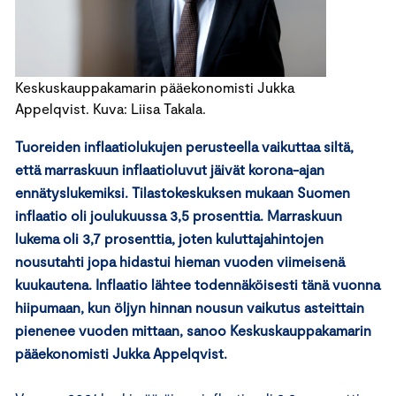
Keskuskauppakamarin pääekonomisti Jukka
Appelqvist. Kuva: Liisa Takala.
Tuoreiden inflaatiolukujen perusteella vaikuttaa siltä,
että marraskuun inflaatioluvut jäivät korona-ajan
ennätyslukemiksi. Tilastokeskuksen mukaan Suomen
inflaatio oli joulukuussa 3,5 prosenttia. Marraskuun
lukema oli 3,7 prosenttia, joten kuluttajahintojen
nousutahti jopa hidastui hieman vuoden viimeisenä
kuukautena. Inflaatio lähtee todennäköisesti tänä vuonna
hiipumaan, kun öljyn hinnan nousun vaikutus asteittain
pienenee vuoden mittaan, sanoo Keskuskauppakamarin
pääekonomisti Jukka Appelqvist.