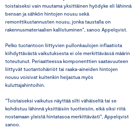
toistaiseksi vain muutama yksittäinen hyödyke eli lähinnä
bensan ja sähkön hintojen nousu sekä
remonttikustannusten nousu, jonka taustalla on
rakennusmateriaalien kallistuminen”, sanoo Appelqvist.
Pelko tuotantoon liittyvien pullonkaulojen inflaatiota
kiihdyttävästä vaikutuksesta ei ole merkittävässä määrin
toteutunut. Periaatteessa komponenttien saatavuuteen
liittyvät tuotantohäiriöt tai raaka-aineiden hintojen
nousu voisivat kuitenkin heijastua myös
kuluttajahintoihin.
”Toistaiseksi vaikutus näyttää silti vähäiseltä tai se
kohdistuu lähinnä yksittäisiin tuotteisiin, eikä siksi riitä
nostamaan yleistä hintatasoa merkittävästi”, Appelqvist
sanoo.