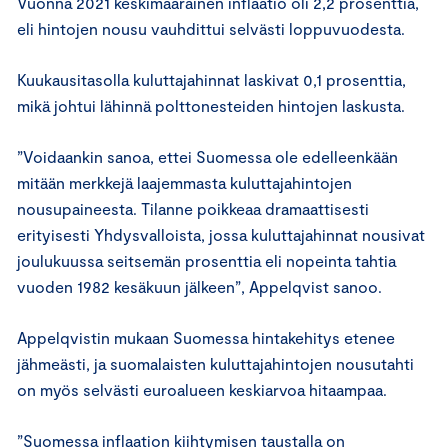
Vuonna 2021 keskimääräinen inflaatio oli 2,2 prosenttia,
eli hintojen nousu vauhdittui selvästi loppuvuodesta.
Kuukausitasolla kuluttajahinnat laskivat 0,1 prosenttia,
mikä johtui lähinnä polttonesteiden hintojen laskusta.
”Voidaankin sanoa, ettei Suomessa ole edelleenkään
mitään merkkejä laajemmasta kuluttajahintojen
nousupaineesta. Tilanne poikkeaa dramaattisesti
erityisesti Yhdysvalloista, jossa kuluttajahinnat nousivat
joulukuussa seitsemän prosenttia eli nopeinta tahtia
vuoden 1982 kesäkuun jälkeen”, Appelqvist sanoo.
Appelqvistin mukaan Suomessa hintakehitys etenee
jähmeästi, ja suomalaisten kuluttajahintojen nousutahti
on myös selvästi euroalueen keskiarvoa hitaampaa.
”Suomessa inflaation kiihtymisen taustalla on