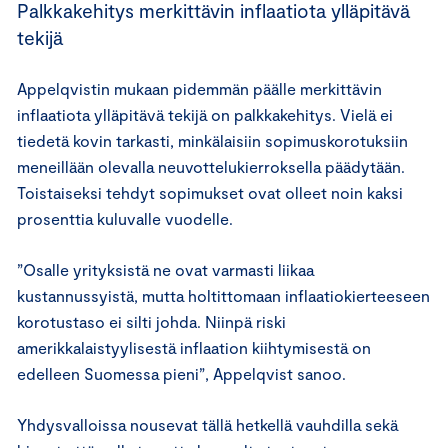
Palkkakehitys merkittävin inflaatiota ylläpitävä
tekijä
Appelqvistin mukaan pidemmän päälle merkittävin
inflaatiota ylläpitävä tekijä on palkkakehitys. Vielä ei
tiedetä kovin tarkasti, minkälaisiin sopimuskorotuksiin
meneillään olevalla neuvottelukierroksella päädytään.
Toistaiseksi tehdyt sopimukset ovat olleet noin kaksi
prosenttia kuluvalle vuodelle.
”Osalle yrityksistä ne ovat varmasti liikaa
kustannussyistä, mutta holtittomaan inflaatiokierteeseen
korotustaso ei silti johda. Niinpä riski
amerikkalaistyylisestä inflaation kiihtymisestä on
edelleen Suomessa pieni”, Appelqvist sanoo.
Yhdysvalloissa nousevat tällä hetkellä vauhdilla sekä