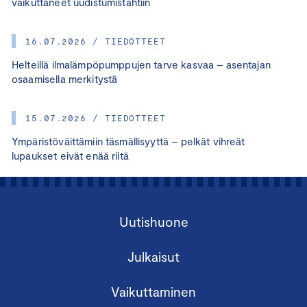
vaikuttaneet uudistumistahtiin
16.07.2026 / TIEDOTTEET
Helteillä ilmalämpöpumppujen tarve kasvaa – asentajan
osaamisella merkitystä
15.07.2026 / TIEDOTTEET
Ympäristöväittämiin täsmällisyyttä – pelkät vihreät
lupaukset eivät enää riitä
Uutishuone
Julkaisut
Vaikuttaminen