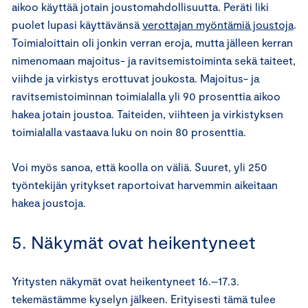
aikoo käyttää jotain joustomahdollisuutta. Peräti liki
puolet lupasi käyttävänsä
verottajan myöntämiä joustoja
.
Toimialoittain oli jonkin verran eroja, mutta jälleen kerran
nimenomaan majoitus- ja ravitsemistoiminta sekä taiteet,
viihde ja virkistys erottuvat joukosta. Majoitus- ja
ravitsemistoiminnan toimialalla yli 90 prosenttia aikoo
hakea jotain joustoa. Taiteiden, viihteen ja virkistyksen
toimialalla vastaava luku on noin 80 prosenttia.
Voi myös sanoa, että koolla on väliä. Suuret, yli 250
työntekijän yritykset raportoivat harvemmin aikeitaan
hakea joustoja.
5. Näkymät ovat heikentyneet
Yritysten näkymät ovat heikentyneet 16.–17.3.
tekemästämme kyselyn jälkeen. Erityisesti tämä tulee