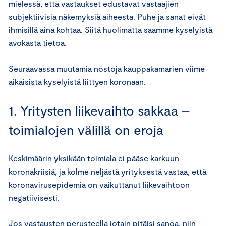
mielessä, että vastaukset edustavat vastaajien
subjektiivisia näkemyksiä aiheesta. Puhe ja sanat eivät
ihmisillä aina kohtaa. Siitä huolimatta saamme kyselyistä
avokasta tietoa.
Seuraavassa muutamia nostoja kauppakamarien viime
aikaisista kyselyistä liittyen koronaan.
1. Yritysten liikevaihto sakkaa –
toimialojen välillä on eroja
Keskimäärin yksikään toimiala ei pääse karkuun
koronakriisiä, ja kolme neljästä yrityksestä vastaa, että
koronavirusepidemia on vaikuttanut liikevaihtoon
negatiivisesti.
Jos vastausten perusteella jotain pitäisi sanoa, niin