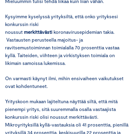
Mieluummin tulisi tehdä liikaa kuin liian vähän.
Kysyimme kyselyssä yrityksiltä, että onko yrityksesi
konkurssin riski
noussut
merkittävästi
koronavirusepidemian takia.
Vastausten perusteella majoitus- ja
ravitsemustoiminnan toimialalla 70 prosenttia vastaa
kyllä. Taiteiden, viihteen ja virkistyksen toimiala on
likimain samoissa lukemissa.
On varmasti käynyt ilmi, mihin ensivaiheen vaikutukset
ovat kohdentuneet.
Yrityskoon mukaan lajiteltuna näyttää siltä, että mitä
pienempi yritys, sitä suuremmalla osalla vastaajista
konkurssin riski olisi noussut merkittävästi.
Mikroyrityksillä kyllä-vastauksia oli 41 prosenttia, pienillä
yrityksillä 34 prosenttia, keskisuurilla 22 prosenttia ja