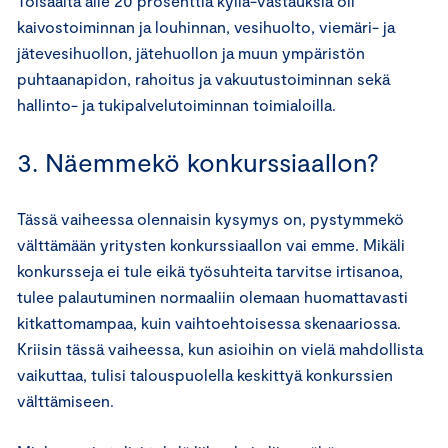
Toisaalta alle 20 prosenttia kyllä-vastauksia oli
kaivostoiminnan ja louhinnan, vesihuolto, viemäri- ja
jätevesihuollon, jätehuollon ja muun ympäristön
puhtaanapidon, rahoitus ja vakuutustoiminnan sekä
hallinto- ja tukipalvelutoiminnan toimialoilla.
3. Näemmekö konkurssiaallon?
Tässä vaiheessa olennaisin kysymys on, pystymmekö
välttämään yritysten konkurssiaallon vai emme. Mikäli
konkursseja ei tule eikä työsuhteita tarvitse irtisanoa,
tulee palautuminen normaaliin olemaan huomattavasti
kitkattomampaa, kuin vaihtoehtoisessa skenaariossa.
Kriisin tässä vaiheessa, kun asioihin on vielä mahdollista
vaikuttaa, tulisi talouspuolella keskittyä konkurssien
välttämiseen.