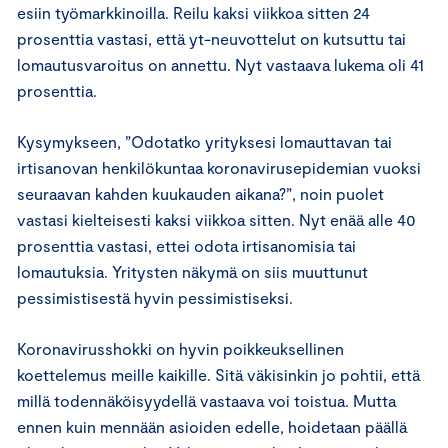
esiin työmarkkinoilla. Reilu kaksi viikkoa sitten 24
prosenttia vastasi, että yt-neuvottelut on kutsuttu tai
lomautusvaroitus on annettu. Nyt vastaava lukema oli 41
prosenttia.
Kysymykseen, ”Odotatko yrityksesi lomauttavan tai
irtisanovan henkilökuntaa koronavirusepidemian vuoksi
seuraavan kahden kuukauden aikana?”, noin puolet
vastasi kielteisesti kaksi viikkoa sitten. Nyt enää alle 40
prosenttia vastasi, ettei odota irtisanomisia tai
lomautuksia. Yritysten näkymä on siis muuttunut
pessimistisestä hyvin pessimistiseksi.
Koronavirusshokki on hyvin poikkeuksellinen
koettelemus meille kaikille. Sitä väkisinkin jo pohtii, että
millä todennäköisyydellä vastaava voi toistua. Mutta
ennen kuin mennään asioiden edelle, hoidetaan päällä