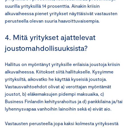
suurilla yrityksillä 14 prosenttia. Ainakin kriisin
alkuvaiheessa pienet yritykset näyttäisivät vastausten
perusteella olevan suuria haavoittuvaisempia.
4. Mitä yritykset ajattelevat
joustomahdollisuuksista?
Hallitus on myöntänyt yrityksille erilaisia joustoja kriisin
alkuvaiheessa. Kiitokset siitä hallitukselle. Kysyimme
yrityksiltä, aikovatko he käyttää kyseisiä joustoja.
Vastausvaihtoehdot olivat a) verottajan myöntämät
joustot, b) eläkemaksujen pidempi maksuaika, c)
Business Finlandin kehitysrahoitus ja d) pankkilaina ja/tai
lyhennysvapaa vanhoihin lainoihin sekä e) eivät aio.
Vastausten perusteella jopa kaksi kolmesta yrityksestä