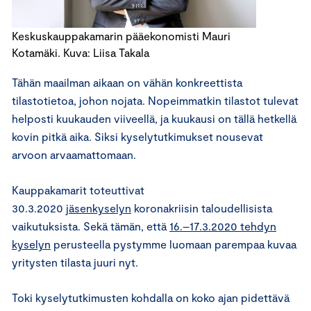
Keskuskauppakamarin pääekonomisti Mauri
Kotamäki. Kuva: Liisa Takala
Tähän maailman aikaan on vähän konkreettista
tilastotietoa, johon nojata. Nopeimmatkin tilastot tulevat
helposti kuukauden viiveellä, ja kuukausi on tällä hetkellä
kovin pitkä aika. Siksi kyselytutkimukset nousevat
arvoon arvaamattomaan.
Kauppakamarit toteuttivat
30.3.2020
jäsenkyselyn
koronakriisin taloudellisista
vaikutuksista. Sekä tämän, että
16.–17.3.2020 tehdyn
kyselyn
perusteella pystymme luomaan parempaa kuvaa
yritysten tilasta juuri nyt.
Toki kyselytutkimusten kohdalla on koko ajan pidettävä