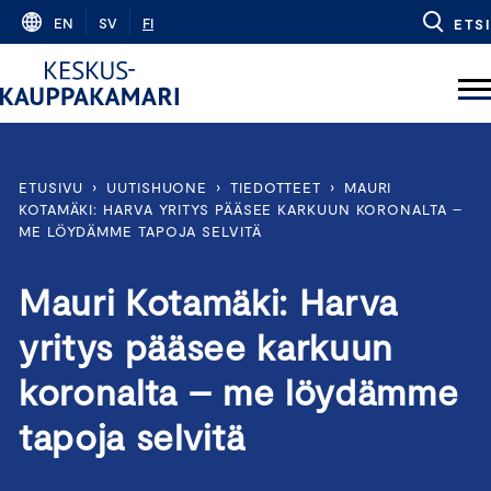
Skip
EN
SV
FI
ETSI
to
content
ETUSIVU
›
UUTISHUONE
›
TIEDOTTEET
›
MAURI
KOTAMÄKI: HARVA YRITYS PÄÄSEE KARKUUN KORONALTA –
ME LÖYDÄMME TAPOJA SELVITÄ
Mauri Kotamäki: Harva
yritys pääsee karkuun
koronalta – me löydämme
tapoja selvitä