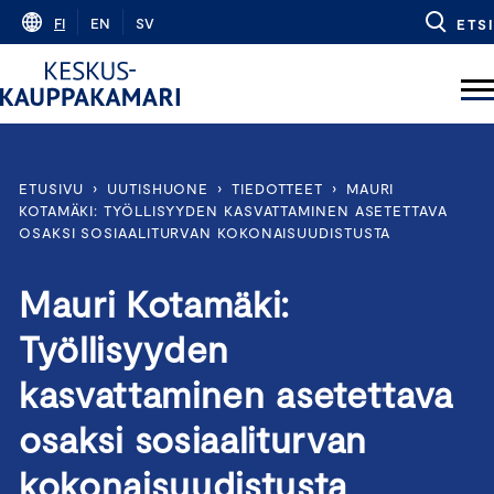
Skip
FI
EN
SV
ETSI
to
content
ETUSIVU
›
UUTISHUONE
›
TIEDOTTEET
›
MAURI
KOTAMÄKI: TYÖLLISYYDEN KASVATTAMINEN ASETETTAVA
OSAKSI SOSIAALITURVAN KOKONAISUUDISTUSTA
Mauri Kotamäki:
Työllisyyden
kasvattaminen asetettava
osaksi sosiaaliturvan
kokonaisuudistusta