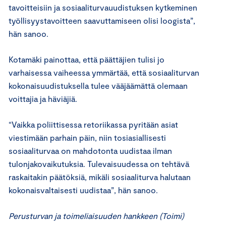
tavoitteisiin ja sosiaaliturvauudistuksen kytkeminen
työllisyystavoitteen saavuttamiseen olisi loogista”,
hän sanoo.
Kotamäki painottaa, että päättäjien tulisi jo
varhaisessa vaiheessa ymmärtää, että sosiaaliturvan
kokonaisuudistuksella tulee vääjäämättä olemaan
voittajia ja häviäjiä.
“Vaikka poliittisessa retoriikassa pyritään asiat
viestimään parhain päin, niin tosiasiallisesti
sosiaaliturvaa on mahdotonta uudistaa ilman
tulonjakovaikutuksia. Tulevaisuudessa on tehtävä
raskaitakin päätöksiä, mikäli sosiaaliturva halutaan
kokonaisvaltaisesti uudistaa”, hän sanoo.
Perusturvan ja toimeliaisuuden hankkeen (Toimi)