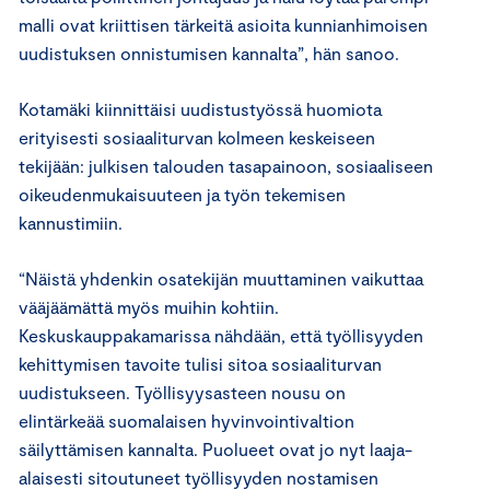
malli ovat kriittisen tärkeitä asioita kunnianhimoisen
uudistuksen onnistumisen kannalta”, hän sanoo.
Kotamäki kiinnittäisi uudistustyössä huomiota
erityisesti sosiaaliturvan kolmeen keskeiseen
tekijään: julkisen talouden tasapainoon, sosiaaliseen
oikeudenmukaisuuteen ja työn tekemisen
kannustimiin.
“Näistä yhdenkin osatekijän muuttaminen vaikuttaa
vääjäämättä myös muihin kohtiin.
Keskuskauppakamarissa nähdään, että työllisyyden
kehittymisen tavoite tulisi sitoa sosiaaliturvan
uudistukseen. Työllisyysasteen nousu on
elintärkeää suomalaisen hyvinvointivaltion
säilyttämisen kannalta. Puolueet ovat jo nyt laaja-
alaisesti sitoutuneet työllisyyden nostamisen