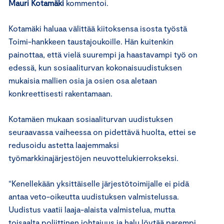
Mauri Kotamäki
kommentoi.
Kotamäki haluaa välittää kiitoksensa isosta työstä
Toimi-hankkeen taustajoukoille. Hän kuitenkin
painottaa, että vielä suurempi ja haastavampi työ on
edessä, kun sosiaaliturvan kokonaisuudistuksen
mukaisia mallien osia ja osien osa aletaan
konkreettisesti rakentamaan.
Kotamäen mukaan sosiaaliturvan uudistuksen
seuraavassa vaiheessa on pidettävä huolta, ettei se
redusoidu astetta laajemmaksi
työmarkkinajärjestöjen neuvottelukierrokseksi.
“Kenellekään yksittäiselle järjestötoimijalle ei pidä
antaa veto-oikeutta uudistuksen valmistelussa.
Uudistus vaatii laaja-alaista valmistelua, mutta
toisaalta poliittinen johtajuus ja halu löytää parempi