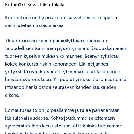
Kotamäki. Kuva: Liisa Takala
Koronakriisi on hyvin akuutissa vaiheessa. Tulipaloa
sammutetaan parasta aikaa.
Yksi koronaviruksen epämiellyttävä seuraus on
taloudellisen toiminnan pysähtyminen. Kauppakamarien
tuoreen kyselyn mukaan kolmannes jäsenyrityksistä
kokee konkurssiriskin kohonneen. Liki neljännes
yrityksistä ovat kutsuneet yt-neuvottelut tai antaneet
lomautusvaroituksen. Yli puolet yrityksistä lomauttaa tai
irtisanoo henkilöstöä seuraavan kahden kuukauden
aikana.
Lomautusaalto on jo päällämme ja tulee pahenemaan
lähitulevaisuudessa. Kohta joudumme sukeltamaan
syvemmin siihen keskusteluun, että kuinka turvaamme
ihmisten toimeentuloa paremmin konkurssien ja