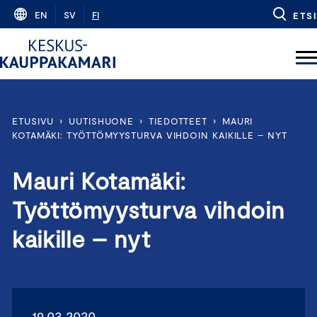
Skip
EN
SV
FI
ETSI
to
content
ETUSIVU
›
UUTISHUONE
›
TIEDOTTEET
›
MAURI
KOTAMÄKI: TYÖTTÖMYYSTURVA VIHDOIN KAIKILLE – NYT
Mauri Kotamäki:
Työttömyysturva vihdoin
kaikille – nyt
19.03.2020