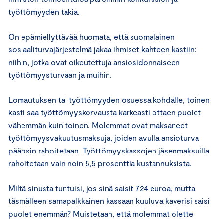
työttömyyden takia.
On epämiellyttävää huomata, että suomalainen
sosiaaliturvajärjestelmä jakaa ihmiset kahteen kastiin:
niihin, jotka ovat oikeutettuja ansiosidonnaiseen
työttömyysturvaan ja muihin.
Lomautuksen tai työttömyyden osuessa kohdalle, toinen
kasti saa työttömyyskorvausta karkeasti ottaen puolet
vähemmän kuin toinen. Molemmat ovat maksaneet
työttömyysvakuutusmaksuja, joiden avulla ansioturva
pääosin rahoitetaan. Työttömyyskassojen jäsenmaksuilla
rahoitetaan vain noin 5,5 prosenttia kustannuksista.
Miltä sinusta tuntuisi, jos sinä saisit 724 euroa, mutta
täsmälleen samapalkkainen kassaan kuuluva kaverisi saisi
puolet enemmän? Muistetaan, että molemmat olette