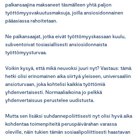
palkansaajina maksaneet täsmälleen yhtä paljon
työttömyysvakuutusmaksuja, joilla ansiosidonnainen
pääasiassa rahoitetaan.
Ne palkansaajat, jotka eivät työttömyyskassaan kuulu,
subventoivat tosiasiallisesti ansiosidonnaista
työttömyysturvaa.
Voikin kysyä, että mikä neuvoksi juuri nyt? Vastaus: tämä
hetki olisi erinomainen aika siirtyä yleiseen, universaaliin
ansioturvaan, joka kohtelisi kaikkia työttömiä
yhdenvertaisesti. Normaaliaikoina jo pelkkä
yhdenvertaisuus perustelee uudistusta.
Mutta sen lisäksi suhdannepoliittisesti nyt olisi hyvä aika
kohdentaa toimenpiteitä peruspäivärahan varassa
oleville, näin tukien tämän sosiaalipoliittisesti haastavan